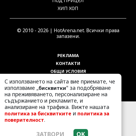
ПОД ПРИЦЕЛ
ХИП ХОП
© 2010 - 2026 | HotArena.net. Всички права
запазени.
РЕКЛАМА
КОНТАКТИ
ОБЩИ УСЛОВИЯ
ПОЛИТИКА ЗА ПОВЕРИТЕЛНОСТ
С използването на сайта вие приемате, че
ПОЛИТИКА ЗА БИСКВИТКИТЕ
използваме „
" за подобряване
бисквитки
на преживяването, персонализиране на
съдържанието и рекламите, и
анализиране на трафика. Вижте нашата
и
политика за бисквитките
политика за
.
поверителност
ЗАТВОРИ
OK