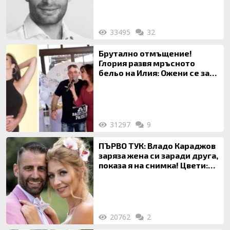
33495
32
Брутално отмъщение!
Глория развя мръсното
бельо на Илия: Ожени се за
120 кг жена, заряза Симона,
за да гледа чуждо дете!
31297
9
ПЪРВО ТУК: Владо Караджов
заряза жена си заради друга,
показа я на снимка! Цвети:
Ти си фалшив герой!
20762
2