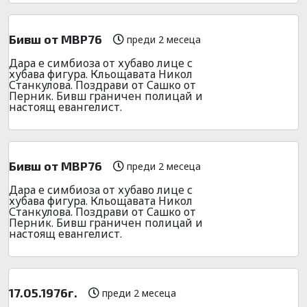
Бивш от МВР76
преди 2 месеца
Дара е симбиоза от хубаво лице с
хубава фигура. Кльощавата Никол
Станкулова. Поздрави от Сашко от
Перник. Бивш граничен полицай и
настоящ евангелист.
Бивш от МВР76
преди 2 месеца
Дара е симбиоза от хубаво лице с
хубава фигура. Кльощавата Никол
Станкулова. Поздрави от Сашко от
Перник. Бивш граничен полицай и
настоящ евангелист.
17.05.1976г.
преди 2 месеца