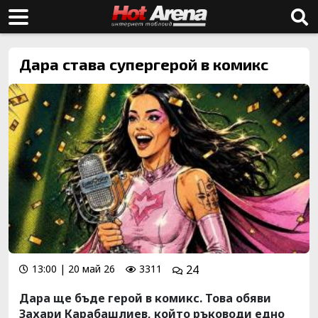
Дара става супергерой в комикс
13:00 | 20 май 26
3311
24
Дара ще бъде герой в комикс. Това обяви
Захари Карабашлиев, който ръководи едно