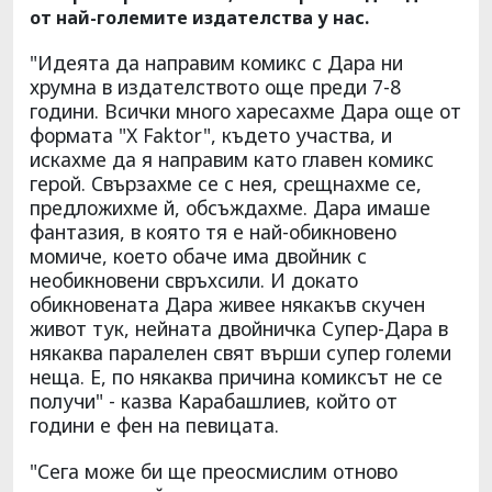
от най-големите издателства у нас.
"Идеята да направим комикс с Дара ни
хрумна в издателството още преди 7-8
години. Всички много харесахме Дара още от
формата "X Faktor", където участва, и
искахме да я направим като главен комикс
герой. Свързахме се с нея, срещнахме се,
предложихме й, обсъждахме. Дара имаше
фантазия, в която тя е най-обикновено
момиче, което обаче има двойник с
необикновени свръхсили. И докато
обикновената Дара живее някакъв скучен
живот тук, нейната двойничка Супер-Дара в
някаква паралелен свят върши супер големи
неща. Е, по някаква причина комиксът не се
получи" - казва Карабашлиев, който от
години е фен на певицата.
"Сега може би ще преосмислим отново