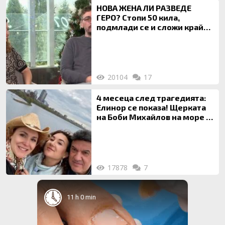
НОВА ЖЕНА ЛИ РАЗВЕДЕ
ГЕРО? Стопи 50 кила,
подмлади се и сложи край
на 20-годишен брак
20104
17
4 месеца след трагедията:
Елинор се показа! Щерката
на Боби Михайлов на море с
майка си
17878
7
11 h 0 min