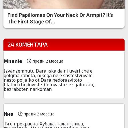
Find Papillomas On Your Neck Or Armpit? It's
The First Stage Of...
24 КОМЕНТАРА
Mnenie
преди 2 месеца
Izvanzemnutu Dara iska da ni uveri che e
golqma rabota, nikoga ne e sastestvuvalo
nesto po jalko ot Dara nedorazvitoto
blatno chudoviste. Celuvasto se s jaltozab,
bezraboten narkoman.
Ина
преди 2 месеца
Тя е прекрасна! Хубава, талантлива,