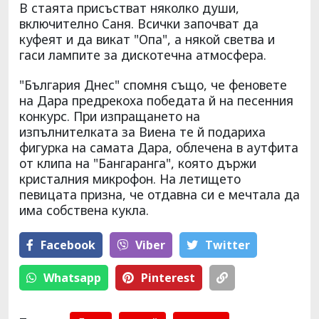
В стаята присъстват няколко души,
включително Саня. Всички започват да
куфеят и да викат "Опа", а някой светва и
гаси лампите за дискотечна атмосфера.
"България Днес" спомня също, че феновете
на Дара предрекоха победата й на песенния
конкурс. При изпращането на
изпълнителката за Виена те й подариха
фигурка на самата Дара, облечена в аутфита
от клипа на "Бангаранга", която държи
кристалния микрофон. На летището
певицата призна, че отдавна си е мечтала да
има собствена кукла.
Facebook
Viber
Тwitter
Whatsapp
Pinterest