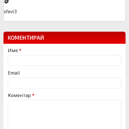
🪙
sfevi3
КОМЕНТИРАЙ
Име
*
Email
Коментар
*