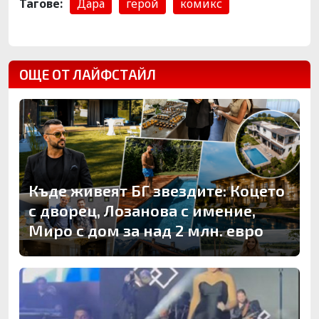
Тагове:
Дара
герой
комикс
ОЩЕ ОТ ЛАЙФСТАЙЛ
Къде живеят БГ звездите: Коцето
с дворец, Лозанова с имение,
Миро с дом за над 2 млн. евро