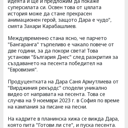
идеята и ще й предложим да покаже
суперсилата си. Освен това от цялата
история може да стане прекрасен
анимационен герой, защото Дара е чудо",
смята Захари Карабашлиев.
Междувременно стана ясно, че парчето
"Бангаранга" търпеливо е чакало повече от
две години, за да покори света! Това
установи "България Днес" след разкрития за
създаването на песента победител на
"Евровизия".
Продуцентката на Дара Саня Армутлиева от
"Вирджиния рекърдс" сподели уникално
видео от направата на песента. Това се
случва на 9 ноември 2023 г. в София по време
на кампания за писане на песни.
На кадрите в планинска хижа се вижда Дара,
която пита "Готови ли сте", и пуска песента.