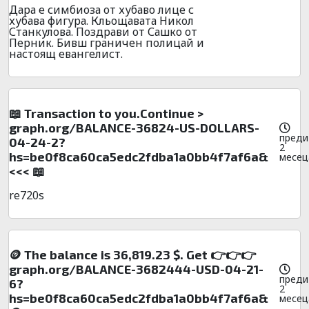
Дара е симбиоза от хубаво лице с
хубава фигура. Кльощавата Никол
Станкулова. Поздрави от Сашко от
Перник. Бивш граничен полицай и
настоящ евангелист.
📖 Transaction to you.Continue >
graph.org/BALANCE-36824-US-DOLLARS-
преди
04-24-2?
2
hs=be0f8ca60ca5edc2fdba1a0bb4f7af6a&
месец
<<< 📖
re720s
🪙 The balance is 36,819.23 $. Get 👉👉👉
graph.org/BALANCE-3682444-USD-04-21-
преди
6?
2
hs=be0f8ca60ca5edc2fdba1a0bb4f7af6a&
месец