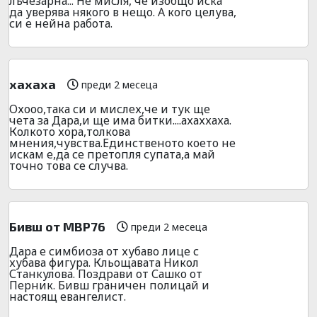
лъчезарна... Не мисля, че изобщо иска
да уверява някого в нещо. А кого целува,
си е нейна работа.
хахаха
преди 2 месеца
Охооо,така си и мислех,че и тук ще
чета за Дара,и ще има битки....ахаххаха.
Колкото хора,толкова
мнения,чувства.Единственото което не
искам е,да се претопля супата,а май
точно това се случва.
Бивш от МВР76
преди 2 месеца
Дара е симбиоза от хубаво лице с
хубава фигура. Кльощавата Никол
Станкулова. Поздрави от Сашко от
Перник. Бивш граничен полицай и
настоящ евангелист.