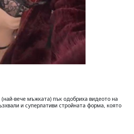
 (най-вече мъжката) пък одобриха видеото на
възхвали и суперлативи стройната форма, която