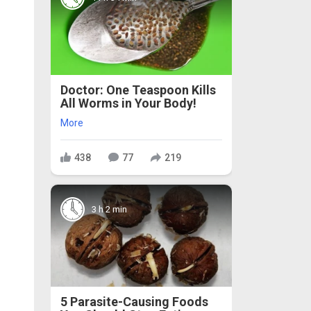
Doctor: One Teaspoon Kills
All Worms in Your Body!
More
438
77
219
3 h 2 min
5 Parasite-Causing Foods