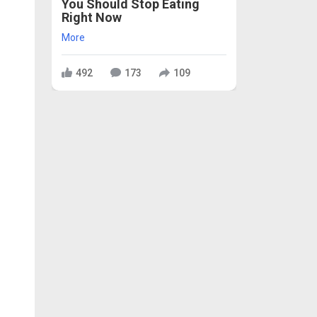
You Should Stop Eating
Right Now
More
492
173
109