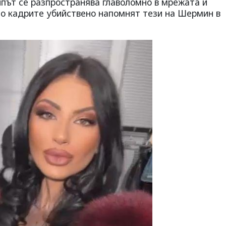
ипът се разпространява главоломно в мрежата и
но кадрите убийствено напомнят тези на Шермин в