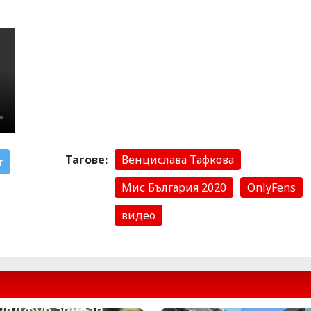
Тагове:
Венцислава Тафкова
r
Мис България 2020
OnlyFens
видео
РВО ТУК: Владо
раджов заряза