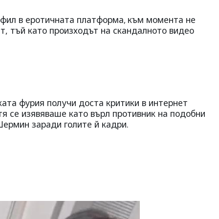
фил в еротичната платформа
към момента не
,
т, тъй като произходът на скандалното видео
ката фурия получи доста критики в интернет
тя се изявяваше като върл противник на подобни
Шермин заради голите й кадри.