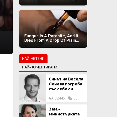
Fungus Is A Parasite, And It
Dies From A Drop Of Plain...
НАЙ-ЧЕТЕНИ
НАЙ-КОМЕНТИРАНИ
Синът на Весела
Лечева погреба
със себе си
биткойни за 2
32445
30
млн. евро
Зам.-
министърката