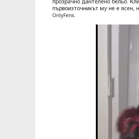
прозрачно дантелено бельо. Кл
първоизточникът му не е ясен, 
OnlyFens.