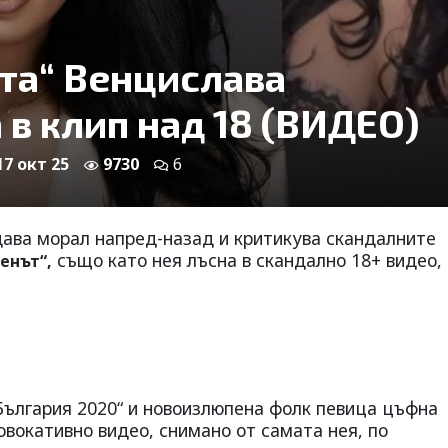
та“ Венцислава
 в клип над 18 (ВИДЕО)
17 окт 25
9730
6
здава морал напред-назад и критикува скандалните
също като нея лъсна в скандално 18+ видео,
енът“,
България 2020“ и новоизлюпена фолк певица цъфна
овокативно видео, снимано от самата нея, по