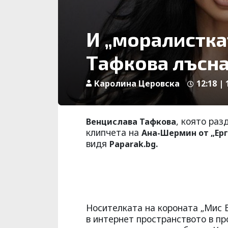
И „моралистка
Тафкова лъсна
Каролина Церовска
12:18 | 
, която ра
Венцислава Тафкова
клипчета на
Ана-Шермин от „Ерг
видя
Paparak.bg.
Носителката на короната „Мис 
в интернет пространството в пр