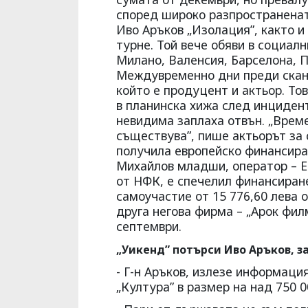
според широко разпространенат
Иво Аръков „Изолация”, както и
турне. Той вече обяви в социал
Милано, Валенсия, Барселона, Па
Междувременно дни преди сканд
който е продуцент и актьор. То
в планинска хижа след инцидент,
невидима заплаха отвън. „Време
съществува”, пише актьорът за 
получила европейско финансиран
Михайлов младши, оператор – Е
от НФК, е спечелил финансиране
самоучастие от 15 776,60 лева о
друга негова фирма – „Арок фил
септември.
„Уикенд” потърси Иво Аръков, з
- Г-н Аръков, излезе информаци
„Култура” в размер на над 750 0