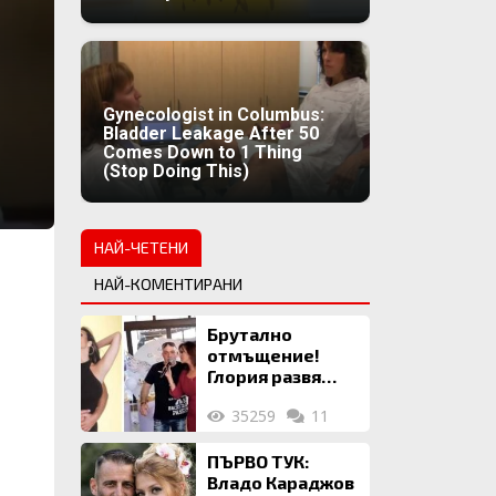
Gynecologist in Columbus:
Bladder Leakage After 50
Comes Down to 1 Thing
(Stop Doing This)
НАЙ-ЧЕТЕНИ
НАЙ-КОМЕНТИРАНИ
Брутално
отмъщение!
Глория развя
мръсното бельо
35259
11
на Илия: Ожени
се за 120 кг
жена, заряза
ПЪРВО ТУК:
Симона, за да
Владо Караджов