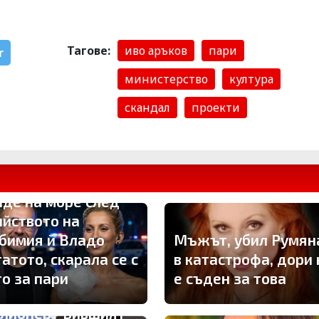
Тагове:
иво аръков
пари
r
министерство
култура
скандал
проекти
мона Пейчева
иде на море след
ийството на
бимия й Владо
Мъжът, убил Румян
атото, скарала се с
в катастрофа, дори 
го за пари
е съден за това
лионер? Бившият