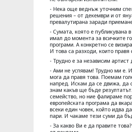
- Нека още веднъж уточним спец
решения – от декември и от яну
превалутирана заради приемане
- Сумата, която е публикувана 
имал до момента за всичките го
програми. А конкретно се визир
И това са разходи, които правя 
- Трудно е за независим артист
- Ами не успявам! Трудно ми е.
мога да правя това. Поемам го
напред. Искам да се движа, да 
знам какъв ще бъде резултатът
семейство, но ние фалираме по
европейската програма да вкар
всеки един човек, който идва д
пари. И чакаме тези суми да бъ
- За какво Ви е да правите тов