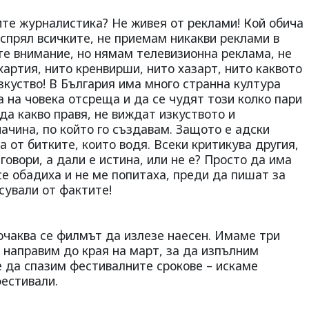
вите журналистика? Не живея от реклами! Кой обича
 спрял всичките, не приемам никакви реклами в
е внимание, но нямам телевизионна реклама, не
артия, нито кренвирши, нито хазарт, нито каквото
зкуство! В България има много странна култура
 на човека отсреща и да се чудят този колко пари
еда какво правя, не виждат изкуството и
начина, по който го създавам. Защото е адски
а от битките, които водя. Всеки критикува другия,
 говори, а дали е истина, или не е? Просто да има
се обадиха и не ме попитаха, преди да пишат за
сували от фактите!
 очаква се филмът да излезе наесен. Имаме три
 направим до края на март, за да изпълним
е да спазим фестивалните срокове – искаме
фестивали.