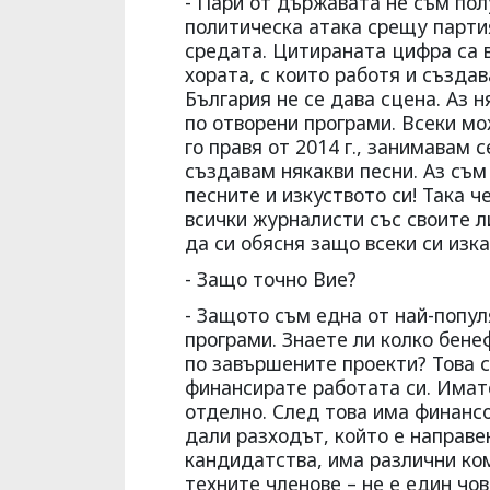
- Пари от държавата не съм пол
политическа атака срещу партия
средата. Цитираната цифра са в
хората, с които работя и създа
България не се дава сцена. Аз 
по отворени програми. Всеки мо
го правя от 2014 г., занимавам 
създавам някакви песни. Аз съм
песните и изкуството си! Така 
всички журналисти със своите л
да си обясня защо всеки си изка
- Защо точно Вие?
- Защото съм една от най-попул
програми. Знаете ли колко бене
по завършените проекти? Това с
финансирате работата си. Имат
отделно. След това има финансо
дали разходът, който е направен
кандидатства, има различни ком
техните членове – не е един чов