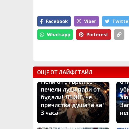
Facebook
Viber
Тwitte
Whatsapp
Pinterest
ОЩЕ ОТ ЛАЙФСТАЙЛ
Си
Нели от „Търси се“
от
печели луди пари от
уб
будали! ЛЪЖЕ, че
лю
пречиства душата за
Заг
3 часа
не
След години
Ми