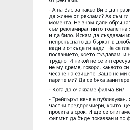
от реклами.
- А на Вас за какво Ви е да пра
да живее от реклами? Аз съм ги
момента. Не знам дали обръщат
съм рекламирал нито тоалетна х
и да било. Искам да създавам и
непрекъснато да бъркат в джоба
вади и откъде ги вади! Не се гл
посланието, което създавам, и 
трудно! И никой не се интересув
не му дреме, говори, каквото си
чесане на езиците! Защо не ми 
парите ми? Да се бяха заинтере
- Кога да очакваме филма Ви?
- Трейлърът вече е публикуван,
частни предпремиери, които ще
проекта в срок. И ще се опитам
филмът да бъде показван и по 