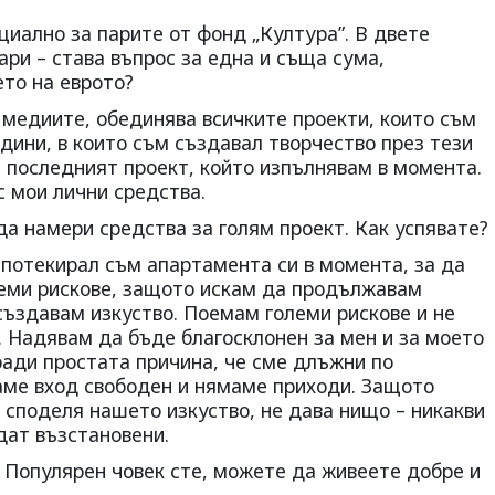
иално за парите от фонд „Култура”. В двете
ари – става въпрос за една и съща сума,
то на еврото?
в медиите, обединява всичките проекти, които съм
дини, в които съм създавал творчество през тези
а последният проект, който изпълнявам в момента.
с мои лични средства.
 да намери средства за голям проект. Как успявате?
 Ипотекирал съм апартамента си в момента, за да
леми рискове, защото искам да продължавам
създавам изкуство. Поемам големи рискове и не
. Надявам да бъде благосклонен за мен и за моето
ради простата причина, че сме длъжни по
аме вход свободен и нямаме приходи. Защото
а споделя нашето изкуство, не дава нищо – никакви
дат възстановени.
а? Популярен човек сте, можете да живеете добре и