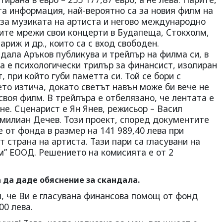
а информация, най-вероятно са за новия филм на
 за музиката на артиста и негово международно
ните мрежи свои концерти в Будапеща, Стокхолм,
риж и др., които са с вход свободен.
ала Аръков публикува и трейлър на филма си, в
ва е психологически трилър за финансист, изолиран
 при който губи паметта си. Той се бори с
то изтича, докато светът навън може би вече не
своя филм. В трейлъра е отбелязано, че лентата е
е. Сценарист е Ян Янев, режисьор – Васил
милиан Дечев. Този проект, според документите
 от фонда в размер на 141 989,40 лева при
т страна на артиста. Тази пари са гласувани на
м” ЕООД. Решението на комисията е от 2
а да даде обяснение за скандала.
я, че Ви е гласувана финансова помощ от фонд
00 лева.