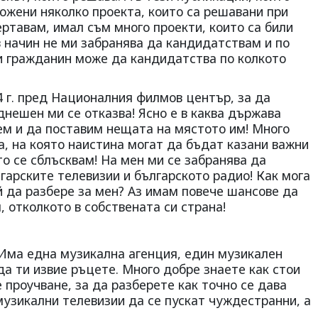
ожени няколко проекта, които са решавани при
ртавам, имал съм много проекти, които са били
в начин не ми забранява да кандидатствам и по
ки гражданин може да кандидатства по колкото
 г. пред Националния филмов център, за да
нешен ми се отказва! Ясно е в каква държава
ем и да поставим нещата на мястото им! Много
на, на която наистина могат да бъдат казани важни
то се сблъсквам! На мен ми се забранява да
гарските телевизии и българското радио! Как мога
й да разбере за мен? Аз имам повече шансове да
, отколкото в собствената си страна!
 Има една музикална агенция, един музикален
да ти извие ръцете. Много добре знаете как стои
 проучване, за да разберете как точно се дава
музикални телевизии да се пускат чуждестранни, а