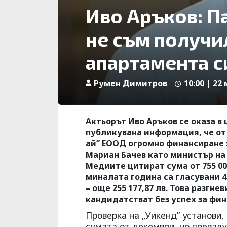
Иво Аръков: П
не съм получи
апартамента с
Румен Димитров
10:00 | 22
Актьорът Иво Аръков се оказа в
публикувана информация, че от
ай” ЕООД огромно финансиране з
Мариан Бачев като министър на к
Медиите цитират сума от 755 000 
миналата година са гласувани 499
– още 255 177,87 лв. Това разгн
кандидатстват без успех за фин
Проверка на „Уикенд” установи,
сумата от декември, но превалут