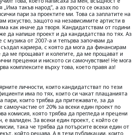
учил! Това, което написаха за мен, всъщност е
 „Има такъв народ”, а аз просто се оказах по
сички пари за проектите ми. Това са заплатите на
вам изкуство, защото на независимите артисти в
няма как иначе да творя. Кандидатствам от години
же да напише проект и да кандидатства по тях. Аз
се с музика от 2007-а и тепърва започвам да
 създал кариера, с която да мога да финансирам
че да ме прощават и колегите, да ме прощават и
ични преценки и ниското си самочувствие! Не мога
рва комплексите върху това, което правя аз!
ярните личности, които кандидатстват по тези
фициенти има по тях, които си чакат плащанията
а пари, които трябва да притежавате, за да
е самоучастие от 20% за всеки един проект по
ва комисия, която трябва да прегледа и прецени
, е валиден. За всеки един проект, с който се
исии, така че трябва да потърсите всеки един от
екът, който решава. А в тези публикации, които