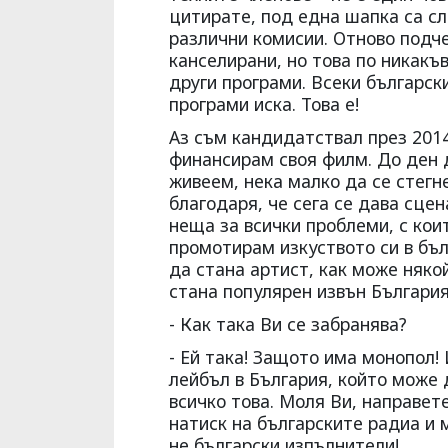
цитирате, под една шапка са сл
различни комисии. Отново подче
канселирани, но това по никакъ
други програми. Всеки българс
програми иска. Това е!
Аз съм кандидатствал през 2014
финансирам своя филм. До ден д
живеем, нека малко да се стегн
благодаря, че сега се дава сце
неща за всички проблеми, с кои
промотирам изкуството си в бъл
да стана артист, как може няко
стана популярен извън България
- Как така Ви се забранява?
- Ей така! Защото има монопол!
лейбъл в България, който може 
всичко това. Моля Ви, направете
натиск на българските радиа и 
не български изпълнители!