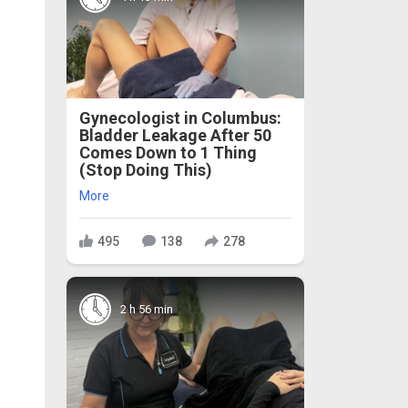
Gynecologist in Columbus:
Bladder Leakage After 50
Comes Down to 1 Thing
(Stop Doing This)
More
495
138
278
2 h 56 min