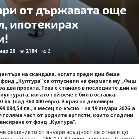
ари от държавата още
л, ипотекирах
и!
 мар 26
2184
2
 центъра на скандала, когато преди дни беше
 фонд „Култура” са отпуснали на фирмата му „Фиш
а два проекта. Това е станало в последните дни на
ултурата, когато той вече е бил в оставка.
лв. (над 360 000 евро). В края на декември
 084,54 лв., а месец по-късно – на 19 януари 2026-а
еви голяма част от родните артисти, които с години
ансиране от фонд „Култура”.
 че решението от януари всъщност се отнася до
ирана в евро – 255 177,87 евро, а не лева. Парите,