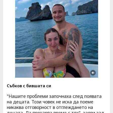
Събков с бившата си
"Нашите проблеми започнаха след появата
на децата. Този човек не иска да поеме
никаква отговорност в отглеждането на
децата. Да прекарва време с тях", заяви зад