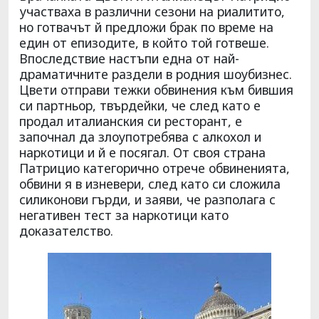
участваха в различни сезони на риалитито,
но готвачът й предложи брак по време на
един от епизодите, в който той готвеше.
Впоследствие настъпи една от най-
драматичните раздели в родния шоубизнес.
Цвети отправи тежки обвинения към бившия
си партньор, твърдейки, че след като е
продал италианския си ресторант, е
започнал да злоупотребява с алкохол и
наркотици и й е посягал. От своя страна
Патрицио категорично отрече обвиненията,
обвини я в изневери, след като си сложила
силиконови гърди, и заяви, че разполага с
негативен тест за наркотици като
доказателство.