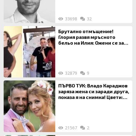
33698
32
Брутално отмъщение!
Глория развя мръсното
бельо на Илия: Ожени се за
120 кг жена, заряза Симона,
за да гледа чуждо дете!
32879
9
ПЪРВО ТУК: Владо Караджов
заряза жена си заради друга,
показа я на снимка! Цвети:
Ти си фалшив герой!
21567
2