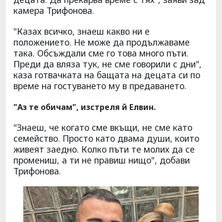
камера Трифонова.
"Казах всичко, знаеш какво ни е
положението. Не може да продължаваме
така. Обсъждали сме го това много пъти.
Преди да вляза тук, не сме говорили с дни",
каза готвачката на бащата на децата си по
време на гостуването му в предаването.
"Аз те обичам", изстреля й Елвин.
"Знаеш, че когато сме вкъщи, не сме като
семейство. Просто като двама души, които
живеят заедно. Колко пъти те молих да се
промениш, а ти не правиш нищо", добави
Трифонова.