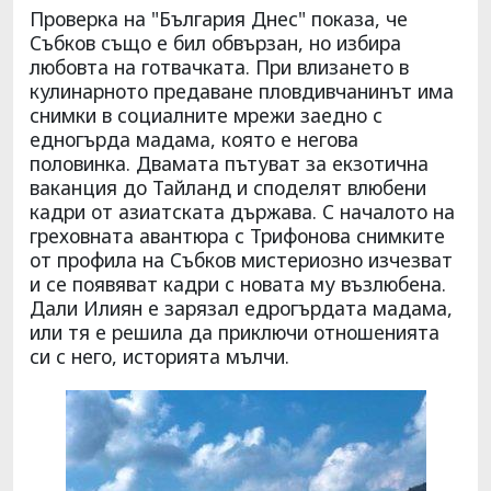
Проверка на "България Днес" показа, че
Събков също е бил обвързан, но избира
любовта на готвачката. При влизането в
кулинарното предаване пловдивчанинът има
снимки в социалните мрежи заедно с
едногърда мадама, която е негова
половинка. Двамата пътуват за екзотична
ваканция до Тайланд и споделят влюбени
кадри от азиатската държава. С началото на
греховната авантюра с Трифонова снимките
от профила на Събков мистериозно изчезват
и се появяват кадри с новата му възлюбена.
Дали Илиян е зарязал едрогърдата мадама,
или тя е решила да приключи отношенията
си с него, историята мълчи.