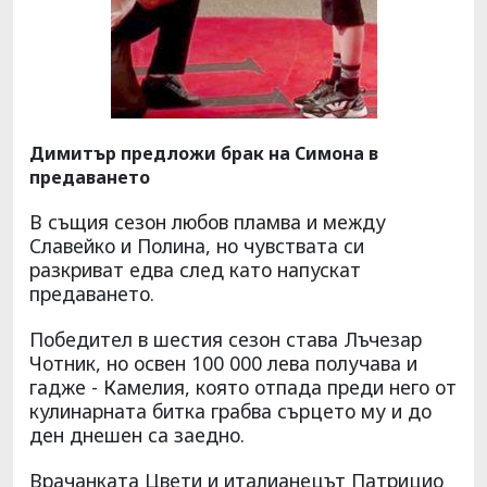
Димитър предложи брак на Симона в
предаването
В същия сезон любов пламва и между
Славейко и Полина, но чувствата си
разкриват едва след като напускат
предаването.
Победител в шестия сезон става Лъчезар
Чотник, но освен 100 000 лева получава и
гадже - Камелия, която отпада преди него от
кулинарната битка грабва сърцето му и до
ден днешен са заедно.
Врачанката Цвети и италианецът Патрицио