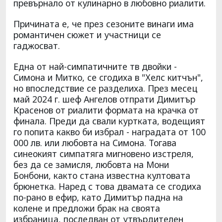
превърнало от кулинарно в любовно риалити.
Причината е, че през сезоните винаги има
романтичен сюжет и участници се
гаджосват.
Една от най-симпатичните тв двойки -
Симона и Митко, се сгодиха в "Хелс китчън",
но впоследствие се разделиха. През месец
май 2024 г. шеф Ангелов отпрати Димитър
Красенов от риалити формата на крачка от
финала. Преди да свали куртката, водещият
го попита какво би избрал - наградата от 100
000 лв. или любовта на Симона. Тогава
синеокият симпатяга мигновено изстреля,
без да се замисля, любовта на Мони
Бонбони, както стана известна култовата
брюнетка. Наред с това двамата се сгодиха
по-рано в ефир, като Димитър падна на
колене и предложи брак на своята
избраница, последван от утвърдителен