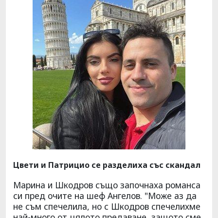
Цвети и Патрицио се разделиха със скандал
Марина и Шкодров също започнаха романса
си пред очите на шеф Ангелов. "Може аз да
не съм спечелила, но с Шкодров спечелихме
най-много от цялото предаване, защото сме