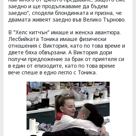
заедно и ще продължаваме да бъдем
заедно", сподели блондинката и призна, че
двамата живеят заедно във Велико Търново.
В "Хелс китчън" имаше и женска авантюра.
Лесбийката Тоника имаше физически
отношения с Виктория, като по това време и
двете бяха обвързани. А Виктория дори
получи предложение за брак от приятеля си
в един от епизодите, като по това време
вече спеше в едно легло с Тоника.