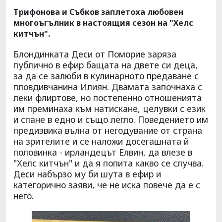
Трифонова и Събков заплетоха любовен
многоъгълник в настоящия сезон на "Хелс
китчън".
Блондинката Деси от Поморие заряза
публично в ефир бащата на двете си деца,
за да се залюби в кулинарното предаване с
пловдивчанина Илиян. Двамата започнаха с
леки флиртове, но постепенно отношенията
им преминаха към натискане, целувки с език
и спане в едно и също легло. Поведението им
предизвика вълна от негодувание от страна
на зрителите и се наложи досегашната й
половинка - ирландецът Елвин, да влезе в
"Хелс китчън" и да я попита какво се случва.
Деси набързо му би шута в ефир и
категорично заяви, че не иска повече да е с
него.