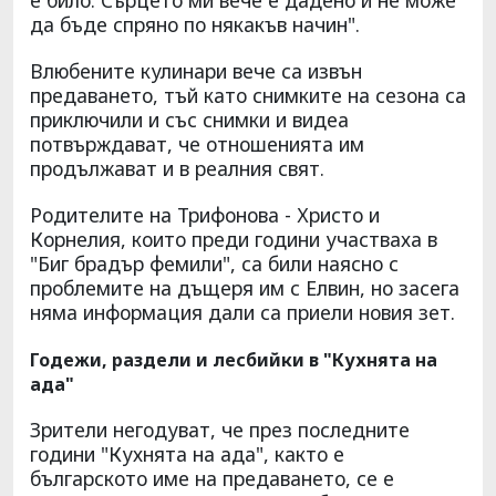
да бъде спряно по някакъв начин".
Влюбените кулинари вече са извън
предаването, тъй като снимките на сезона са
приключили и със снимки и видеа
потвърждават, че отношенията им
продължават и в реалния свят.
Родителите на Трифонова - Христо и
Корнелия, които преди години участваха в
"Биг брадър фемили", са били наясно с
проблемите на дъщеря им с Елвин, но засега
няма информация дали са приели новия зет.
Годежи, раздели и лесбийки в "Кухнята на
ада"
Зрители негодуват, че през последните
години "Кухнята на ада", както е
българското име на предаването, се е