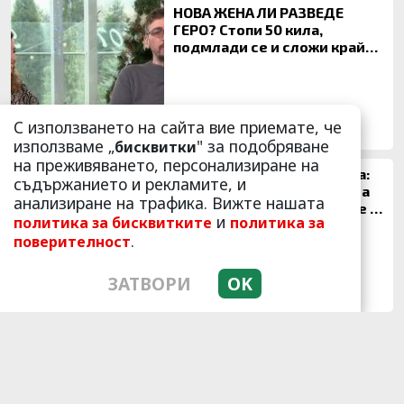
НОВА ЖЕНА ЛИ РАЗВЕДЕ
ГЕРО? Стопи 50 кила,
подмлади се и сложи край
на 20-годишен брак
С използването на сайта вие приемате, че
20174
17
използваме „
" за подобряване
бисквитки
на преживяването, персонализиране на
4 месеца след трагедията:
съдържанието и рекламите, и
Елинор се показа! Щерката
анализиране на трафика. Вижте нашата
на Боби Михайлов на море с
и
политика за бисквитките
политика за
майка си
.
поверителност
ЗАТВОРИ
OK
18081
7
6 h 38 min