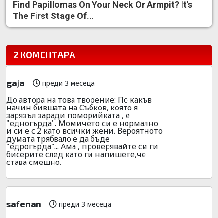
Find Papillomas On Your Neck Or Armpit? It's
The First Stage Of...
2 КОМЕНТАРА
gaja
преди 3 месеца
До автора на това творение: По какъв
начин бившата на Събков, която я
зарязъл заради поморийката , е
"едногърда". Момичето си е нормално
и си е с 2 като всички жени. Вероятното
думата трябвало е да бъде
"едрогърда"... Ама , проверявайте си ги
бисерите след като ги напишете,че
става смешно.
safenan
преди 3 месеца