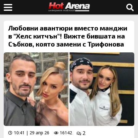
Любовни авантюри вместо манджи
в "Хелс китчън"! Вижте бившата на
Събков, която замени с Трифонова
10:41 | 29 апр 26
16142
2