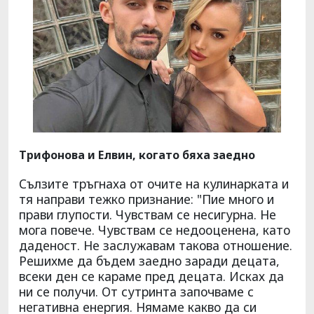
Трифонова и Елвин, когато бяха заедно
Сълзите тръгнаха от очите на кулинарката и
тя направи тежко признание: "Пие много и
прави глупости. Чувствам се несигурна. Не
мога повече. Чувствам се недооценена, като
даденост. Не заслужавам такова отношение.
Решихме да бъдем заедно заради децата,
всеки ден се караме пред децата. Исках да
ни се получи. От сутринта започваме с
негативна енергия. Нямаме какво да си