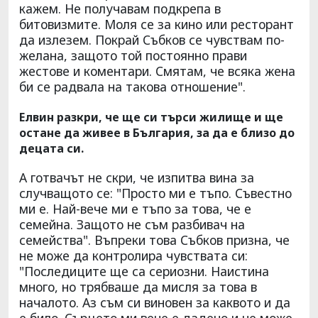
кажем. Не получавам подкрепа в
битовизмите. Моля се за кино или ресторант
да излезем. Покрай Събков се чувствам по-
желана, защото той постоянно прави
жестове и коментари. Смятам, че всяка жена
би се радвала на такова отношение".
Елвин разкри, че ще си търси жилище и ще
остане да живее в България, за да е близо до
децата си.
А готвачът не скри, че изпитва вина за
случващото се: "Просто ми е тъпо. Съвестно
ми е. Най-вече ми е тъпо за това, че е
семейна. Защото не съм разбивач на
семейства". Въпреки това Събков призна, че
не може да контролира чувствата си:
"Последиците ще са сериозни. Наистина
много, но трябваше да мисля за това в
началото. Аз съм си виновен за каквото и да
е било. Сърцето ми вече е дадено и не може