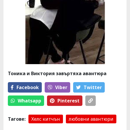
Тоника и Виктория завъртяха авантюра
Facebook
Viber
Тwitter
Whatsapp
Pinterest
Тагове:
Хелс китчън
любовни авантюри