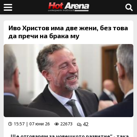
Иво Христов има две жени, без това
да пречи на брака му
15:57 | 07 юни 26
22673
42
„Ще отговарям за човешкото развитие“ - така