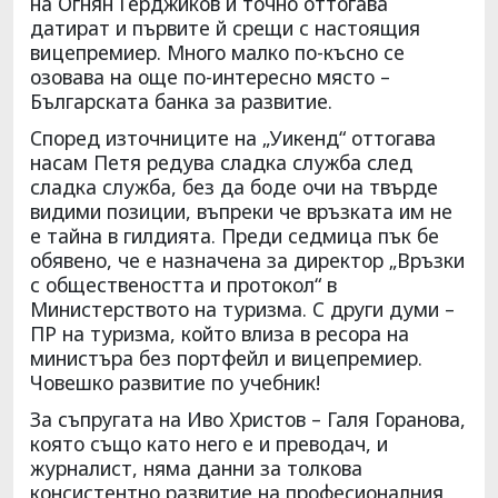
на Огнян Герджиков и точно оттогава
датират и първите й срещи с настоящия
вицепремиер. Много малко по-късно се
озовава на още по-интересно място –
Българската банка за развитие.
Според източниците на „Уикенд“ оттогава
насам Петя редува сладка служба след
сладка служба, без да боде очи на твърде
видими позиции, въпреки че връзката им не
е тайна в гилдията. Преди седмица пък бе
обявено, че е назначена за директор „Връзки
с обществеността и протокол“ в
Министерството на туризма. С други думи –
ПР на туризма, който влиза в ресора на
министъра без портфейл и вицепремиер.
Човешко развитие по учебник!
За съпругата на Иво Христов – Галя Горанова,
която също като него е и преводач, и
журналист, няма данни за толкова
консистентно развитие на професионалния