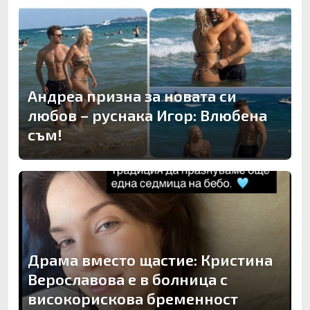
Андреа призна за новата си
любов – руснака Игор: Влюбена
съм!
Драма вместо щастие: Кристина
Верославова е в болница с
високорискова бременност