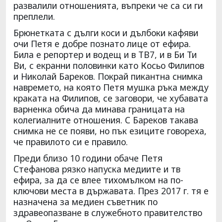
развалили отношенията, въпреки че са си ги
преплели.
Брюнетката с дълги коси и дълбоки кафяви
очи Петя е добре познато лице от ефира.
Била е репортер и водещ и в ТВ7, и в Би Ти
Ви, с екранни половинки като Косьо Филипов
и Николай Бареков. Покрай пикантна снимка
навремето, на която Петя мушка ръка между
краката на Филипов, се заговори, че хубавата
варненка обича да минава границата на
колегиалните отношения. С Бареков такава
снимка не се появи, но пък езиците говореха,
че правилото си е правило.
Преди близо 10 години обаче Петя
Стефанова рязко напуска медиите и тв
ефира, за да се влее тихомълком на по-
ключови места в държавата. През 2017 г. тя е
назначена за медиен съветник по
здравеопазване в служебното правителство