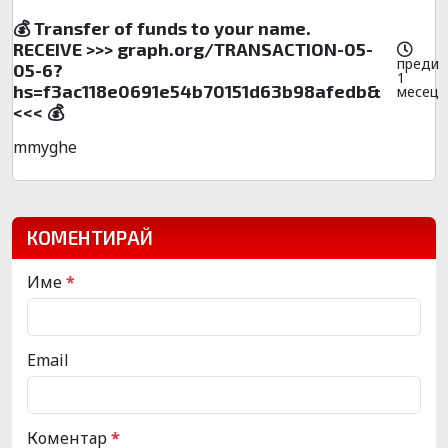
💰 Transfer of funds to your name.
RECEIVE >>> graph.org/TRANSACTION-05-
преди
05-6?
1
hs=f3ac118e0691e54b70151d63b98afedb&
месец
<<< 💰
mmyghe
КОМЕНТИРАЙ
Име
*
Email
Коментар
*