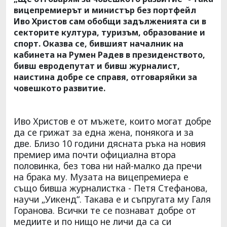
вицепремиерът и министър без портфейл
Иво Христов сам обобщи задълженията си в
секторите култура, туризъм, образование и
спорт. Оказва се, бившият началник на
кабинета на Румен Радев в президенството,
бивш евродепутат и бивш журналист,
наистина добре се справя, отговаряйки за
човешкото развитие.
Иво Христов е от мъжете, които могат добре
да се грижат за една жена, понякога и за
две. Близо 10 години дясната ръка на новия
премиер има почти официална втора
половинка, без това ни най-малко да пречи
на брака му. Музата на вицепремиера е
също бивша журналистка - Петя Стефанова,
научи „Уикенд“. Такава е и съпругата му Галя
Горанова. Всички те се познават добре от
медиите и по нищо не личи да са си