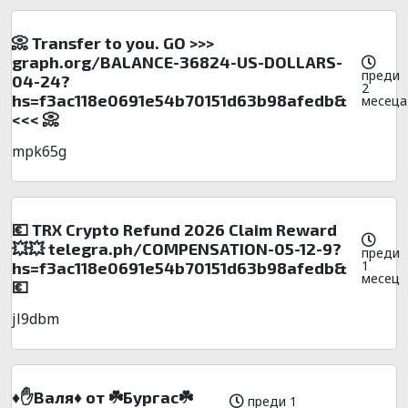
📀 Transfer to you. GO >>>
graph.org/BALANCE-36824-US-DOLLARS-
преди
04-24?
2
hs=f3ac118e0691e54b70151d63b98afedb&
месеца
<<< 📀
mpk65g
💶 TRX Crypto Refund 2026 Claim Reward
💥💥 telegra.ph/COMPENSATION-05-12-9?
преди
1
hs=f3ac118e0691e54b70151d63b98afedb&
месец
💶
jl9dbm
♦️✋Baля♦️ oт ☘️Бypгac☘️
преди 1