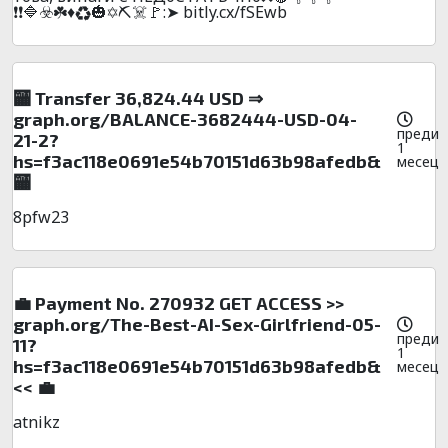
❗❗🔷☣️☘️♦️♻️🎃✡️⛏️☠️🚩:➤ bitly.cx/fSEwb
🏧 Transfer 36,824.44 USD ⇒
graph.org/BALANCE-3682444-USD-04-
преди
21-2?
1
hs=f3ac118e0691e54b70151d63b98afedb&
месец
🏧
8pfw23
💼 Payment No. 270932 GET ACCESS >>
graph.org/The-Best-AI-Sex-Girlfriend-05-
преди
11?
1
hs=f3ac118e0691e54b70151d63b98afedb&
месец
<< 💼
atnikz