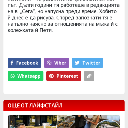
път. Дълги години тя работеше в редакцията
на в. „Сега“, но напусна преди време. Хобито
й днес е да рисува. Според запознати тя е
напълно наясно за отношенията на мъжа й с
колежката й Петя.
Facebook
Viber
Тwitter
Whatsapp
Pinterest
ОЩЕ ОТ ЛАЙФСТАЙЛ