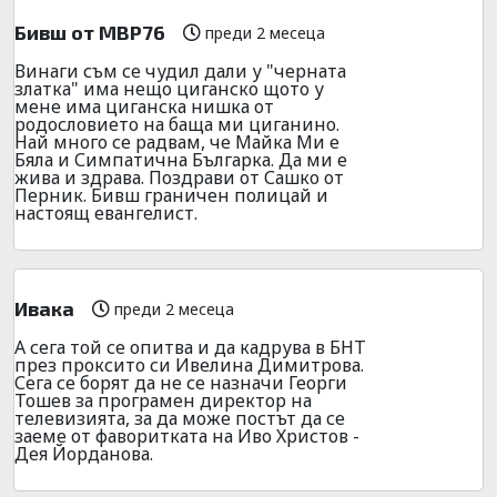
Бивш от МВР76
преди 2 месеца
Винаги съм се чудил дали у "черната
златка" има нещо циганско щото у
мене има циганска нишка от
родословието на баща ми циганино.
Най много се радвам, че Майка Ми е
Бяла и Симпатична Българка. Да ми е
жива и здрава. Поздрави от Сашко от
Перник. Бивш граничен полицай и
настоящ евангелист.
Ивака
преди 2 месеца
А сега той се опитва и да кадрува в БНТ
през проксито си Ивелина Димитрова.
Сега се борят да не се назначи Георги
Тошев за програмен директор на
телевизията, за да може постът да се
заеме от фаворитката на Иво Христов -
Дея Йорданова.