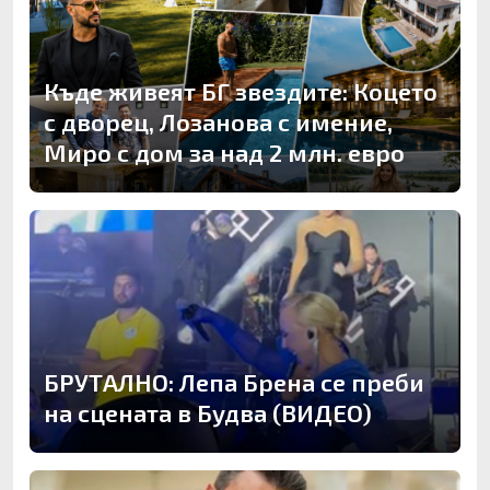
Къде живеят БГ звездите: Коцето
с дворец, Лозанова с имение,
Миро с дом за над 2 млн. евро
БРУТАЛНО: Лепа Брена се преби
на сцената в Будва (ВИДЕО)