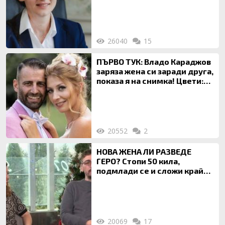
на недвижими имоти
26040
15
ПЪРВО ТУК: Владо Караджов
заряза жена си заради друга,
показа я на снимка! Цвети:
Ти си фалшив герой!
20552
2
НОВА ЖЕНА ЛИ РАЗВЕДЕ
ГЕРО? Стопи 50 кила,
подмлади се и сложи край
на 20-годишен брак
20069
17