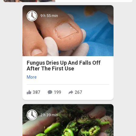
9 h 55 min
Fungus Dries Up And Falls Off
After The First Use
More
387
199
267
2 h 39 min