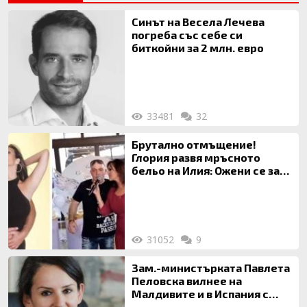
Синът на Весела Лечева
погреба със себе си
биткойни за 2 млн. евро
33481
32
Брутално отмъщение!
Глория развя мръсното
бельо на Илия: Ожени се за
120 кг жена, заряза Симона,
за да гледа чуждо дете!
31052
9
Зам.-министърката Павлета
Пеловска вилнее на
Малдивите и в Испания с
богата любовница – брокер