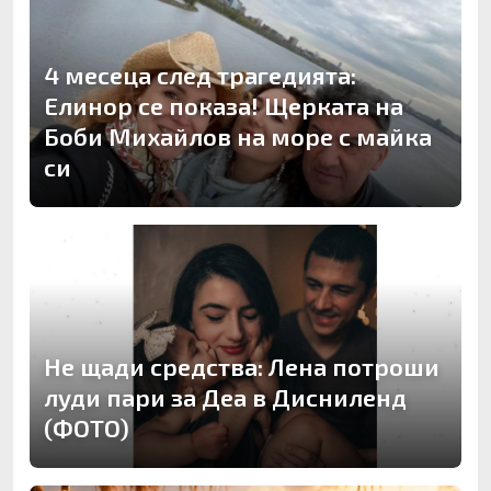
4 месеца след трагедията:
Елинор се показа! Щерката на
Боби Михайлов на море с майка
си
Не щади средства: Лена потроши
луди пари за Деа в Дисниленд
(ФОТО)