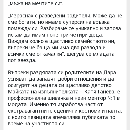
„мъжа на мечтите си“.
„Израснах с разведени родители. Може да не
сме богати, но имаме суперсилна връзка
помежду си. Разбираме се уникално и затова
искам да имам поне три-четири деца.
Виждам колко е щастливо семейството ни,
въпреки че баща ми има два развода и
всички сме откачалки“, шегува се младата
поп звезда.
Въпреки раздялата си родителите на Дара
успяват да запазят добри отношения и да
осигурят на децата си щастливо детство.
Майката на изпълнителката – Катя Ганева, е
професионална шивачка и неин ментор №1 в
модата. Именно тя изработва част от
екстравагантните сценични костюми и палта,
с които певицата впечатлява публиката по
време на участията си.