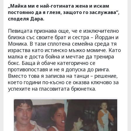
„Майка ми е най-готината жена и искам
постоянно да я глезя, защото го заслужава“,
споделя Дара.
Певицата признава още, че е изключително
близка със своите брат и сестра – Йордан и
Моника. В тази сплотена семейна среда тя
израства като истинско мъжко момиче. Като
малка е доста бойна и мечтае да тренира
бокс. Баща ѝ обаче категорично се
противопоставя и не я допуска до ринга.
Вместо това я записва на танци – решение,
което години по-късно се оказва ключово за
успехите на гласовитата брюнетка.