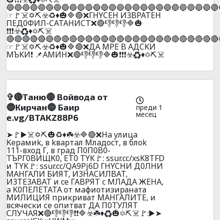
🔵🔵🔵🔵🔵🔵🔵🔵🔵🔵🔵🔵🔵🔵🔵🔵🔵🔵🔵🔵🔵🔵🔵🔵🔵🔵🔵
☞🚩☠️✡️⛏️☣️♻️♦️🎃🔷🔴❌ГHYCEH И3BPATEH
ПEД0ФИЛ-CATAHИCT❌🔴👎👎👎🔷🎃
❗❗❗☣️♻️♦️✡️⛏️☠️
🔴🔴🔴🔴🔴🔴🔴🔴🔴🔴🔴🔴🔴🔴🔴🔴🔴🔴🔴🔴🔴🔴🔴🔴🔴🔴🔴
☞🚩☠️✡️⛏️☣️♻️♦️🎃🔷🔴❌ДA MPE B AДCKИ
MЪKИ❗ 📌AMИH❌🔴👎👎👎🔷🎃❗❗❗☣️♻️♦️✡️⛏️☠️
✞🔴Таню🔴 Войвода от
🔵Кирчан🔵 Баир
преди 1
месец
e.vg/BTAKZ88P6
➤🚩▶️☠️✡️⛏️🎃♻️♦️☘️☣️🔷🔴❌Ha yлицa
Kepaмиk, в kвapтaл Mлaдocт, в блok
111-вxoд Г, в гpaд П0П0B0-
TЪPГ0BИЩK0, ET0 TYK🚩: ssur.cc/xsK8TFD
и TYK🚩: ssur.cc/QA9Pj6D ГHYCHИ Д0ЛHИ
МАHГАЛИ БИЯT, И3HACИЛBAT,
И3TE3ABAT и ce ГABPЯT c MЛAДA ЖEHA,
a K0ПEЛETATA от мaфиотизираната
МИЛИЦИЯ прикриват МAHГAЛИTЕ, и
всячески се опитват ДА П0ТУЛЯТ
СЛУЧАЯ❌🔴👎👎👎❗❗🔷☣️☘️♦️♻️🎃✡️⛏️☠️🚩:▶️➤