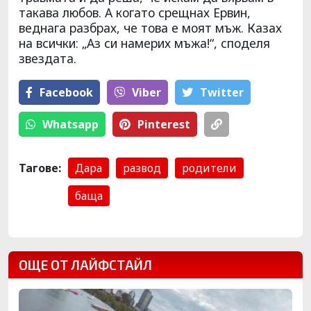
такава любов. А когато срещнах Ервин,
веднага разбрах, че това е моят мъж. Казах
на всички: „Аз си намерих мъжа!“, споделя
звездата.
Facebook
Viber
Тwitter
Whatsapp
Pinterest
Тагове:
Дара
развод
родители
баща
ОЩЕ ОТ ЛАЙФСТАЙЛ