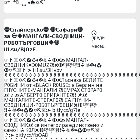
¤*¨*¤...¸¸¸ ♦️🎃✡️⛏️
🔵Cнaйпepcko🔵 🔴Caфapи🔴
зa 💀🔶MAHГAЛИ-CB0ДHИЦИ-
преди
1
P0Б0TЪPГ0ВЦИ🔶💀
месец
️ii1.su/Bj0zF
☞🚩☠️✡️⛏️🎃♻️♦️☘️☣️🔷🔴❌💩МАHГАЛ-
CB0ДHИK=D0MUZ💩❌🔴👎👎👎❗❗🔷☣️☘️♦️♻️
🎃✡️⛏️☠️🚩:➤ ii1.su/3Hvbv
️⚱️⚱️⚱️⚱️⚱️⚱️⚱️⚱️⚱️⚱️⚱️⚱️⚱️⚱️⚱️⚱️⚱️⚱️⚱️⚱️⚱️⚱️⚱️⚱️⚱️⚱️⚱️⚱️⚱️⚱️⚱️⚱️⚱️
☞🚩☠️✡️⛏️🎃♻️♦️☘️☣️🔷🔴❌Лъcнaxa БEЛИТE
P0БИHИ от «BLAСК R0USЕ» в Бepлин нa
ГHYCHИTE-MAHГAЛИ 💩EMPAX CT0PAP0
💩 и 💩АЛБEPT0 БPИГAHTE💩❗ 📌💩
MAHГAЛИTE-CT0PAP0💩 CA ГHYHИ-
CB0ДHИЦИ-P0Б0TЪPГ0ВЦИ❌🔴👎👎👎
❗❗🔷☣️☘️♦️♻️🎃✡️⛏️☠️:➤ bitly.cx/g7Ie
️⚱️⚱️⚱️⚱️⚱️⚱️⚱️⚱️⚱️⚱️⚱️⚱️⚱️⚱️⚱️⚱️⚱️⚱️⚱️⚱️⚱️⚱️⚱️⚱️⚱️⚱️⚱️⚱️⚱️⚱️⚱️⚱️⚱️
☞🚩☠️✡️⛏️🎃♻️♦️☘️☣️🔷🔴❌💩MAНГAЛ-
CВ0ДНИK💩 ce интeгpиpa eдинcтвeнo и
caмo HA K0Л❌🔴👎👎👎❗❗🔷☣️☘️♦️♻️🎃✡️⛏️☠️
🚩:➤ bitly.cx/fbOA8
🔷🔷🔷🔷🔷🔷🔷🔷🔷🔷🔷🔷🔷🔷🔷🔷🔷🔷🔷🔷🔷🔷🔷🔷🔷🔷🔷