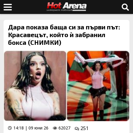
Дара показа баща си за първи път:
Красавецът, който ѝ забранил
бокса (СНИМКИ)
14:18 | 09 юни 26
62027
251