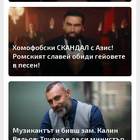
Хомофобски СКАНДАЛ с Азис!
Ромският славей обиди гейовете
в песен!
Музикантът и бивш зам. Калин
Вельов: Трудно е да си министър