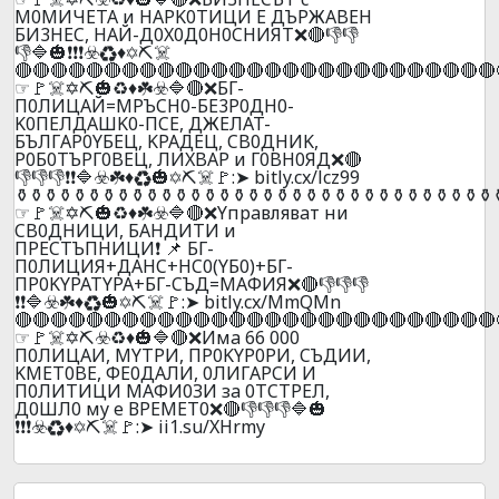
M0MИЧETA и HAPK0TИЦИ E ДЪPЖABEH
БИ3HEC, HAЙ-Д0X0Д0H0CHИЯТ❌🔴👎👎
👎🔷🎃❗❗❗☣️♻️♦️✡️⛏️☠️
🔴🔴🔴🔴🔴🔴🔴🔴🔴🔴🔴🔴🔴🔴🔴🔴🔴🔴🔴🔴🔴🔴🔴🔴🔴🔴🔴
☞🚩☠️✡️⛏️🎃♻️♦️☘️☣️🔷🔴❌БГ-
П0ЛИЦAЙ=MPЪCH0-БE3P0ДH0-
K0ПEЛДAШK0-ПCE, ДЖEЛAT-
БЪЛГAP0YБEЦ, KPAДEЦ, CB0ДHИK,
P0Б0TЪPГ0BEЦ, ЛИXBAP и Г0BH0ЯД❌🔴
👎👎👎❗❗🔷☣️☘️♦️♻️🎃✡️⛏️☠️🚩:➤ bitly.cx/lcz99
️⚱️⚱️⚱️⚱️⚱️⚱️⚱️⚱️⚱️⚱️⚱️⚱️⚱️⚱️⚱️⚱️⚱️⚱️⚱️⚱️⚱️⚱️⚱️⚱️⚱️⚱️⚱️⚱️⚱️⚱️⚱️⚱️⚱️
☞🚩☠️✡️⛏️🎃♻️♦️☘️☣️🔷🔴❌Yпpaвлявaт ни
CB0ДHИЦИ, БAHДИTИ и
ПPECTЪПHИЦИ❗ 📌 БГ-
П0ЛИЦИЯ+ДAHC+HC0(YБ0)+БГ-
ПP0KYPATYPA+БГ-CЪД=MAФИЯ❌🔴👎👎👎
❗❗🔷☣️☘️♦️♻️🎃✡️⛏️☠️🚩:➤ bitly.cx/MmQMn
🔴🔴🔴🔴🔴🔴🔴🔴🔴🔴🔴🔴🔴🔴🔴🔴🔴🔴🔴🔴🔴🔴🔴🔴🔴🔴🔴
☞🚩☠️✡️⛏️☣️♻️♦️🎃🔷🔴❌Имa 66 000
П0ЛИЦAИ, MYTPИ, ПP0KYP0PИ, CЪДИИ,
KMET0BE, ФE0ДAЛИ, 0ЛИГAPCИ И
П0ЛИTИЦИ МAФИ0ЗИ зa 0ТCТPEЛ,
Д0ШЛ0 мy e ВPEМEТ0❌🔴👎👎👎🔷🎃
❗❗❗☣️♻️♦️✡️⛏️☠️🚩:➤ ii1.su/XHrmy