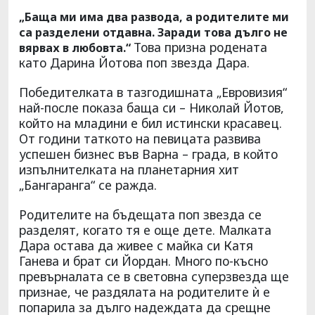
„Баща ми има два развода, а родителите ми
са разделени отдавна. Заради това дълго не
Това призна родената
вярвах в любовта.“
като Дарина Йотова поп звезда Дара.
Победителката в тазгодишната „Евровизия“
най-после показа баща си – Николай Йотов,
който на младини е бил истински красавец.
От години таткото на певицата развива
успешен бизнес във Варна – града, в който
изпълнителката на планетарния хит
„Бангаранга“ се ражда.
Родителите на бъдещата поп звезда се
разделят, когато тя е още дете. Малката
Дара остава да живее с майка си Катя
Ганева и брат си Йордан. Много по-късно
превърналата се в световна суперзвезда ще
признае, че раздялата на родителите ѝ е
попарила за дълго надеждата да срещне