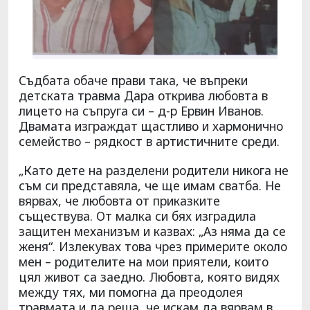
Съдбата обаче прави така, че въпреки
детската травма Дара открива любовта в
лицето на съпруга си – д-р Ервин Иванов.
Двамата изграждат щастливо и хармонично
семейство – рядкост в артистичните среди.
„Като дете на разделени родители никога не
съм си представяла, че ще имам сватба. Не
вярвах, че любовта от приказките
съществува. От малка си бях изградила
защитен механизъм и казвах: „Аз няма да се
женя“. Излекувах това чрез примерите около
мен – родителите на мои приятели, които
цял живот са заедно. Любовта, която видях
между тях, ми помогна да преодолея
травмата и да реша, че искам да вярвам в