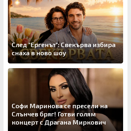
След "Ергенът": Свекърва избира
снаха в ново шоу
Софи Маринова се пресели на
Слънчев бряг! Готви голям
концерт с Драгана Миркович