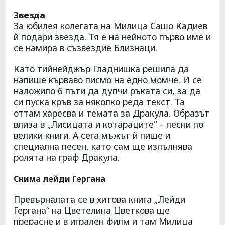
Звезда
За юбилея колегата на Милица Сашо Кадиев
й подари звезда. Тя е на нейното първо име и
се намира в съзвездие Близнаци.
Като тийнейджър Гладнишка решила да
напише кърваво писмо на едно момче. И се
наложило 6 пъти да дупчи ръката си, за да
си пуска кръв за няколко реда текст. Та
оттам харесва и темата за Дракула. Образът
влиза в „Лисицата и котараците“ – песни по
велики книги. А сега мъжът й пише и
специална песен, като сам ще изпълнява
ролята на граф Дракула.
Снима лейди Гергана
Превърналата се в хитова книга „Лейди
Гергана“ на Цветелина Цветкова ще
прерасне и в игрален филм и там Милица