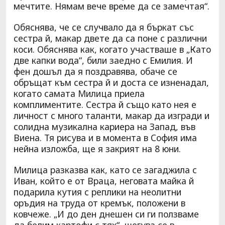
мечтите. Нямам вече време да се замечтая“.
Обяснява, че се случвало да я бъркат със
сестра й, макар двете да са поне с различни
коси. Обяснява как, когато участваше в „Като
две капки вода“, били заедно с Емилия. И
фен дошъл да я поздравява, обаче се
обръщат към сестра й и доста се изненадал,
когато самата Милица приела
комплиментите. Сестра й също като нея е
личност с много таланти, макар да изгради и
солидна музикална кариера на Запад, във
Виена. Тя рисува и в момента в София има
нейна изложба, ще я закрият на 8 юни.
Милица разказва как, като се загаджила с
Иван, който е от Враца, неговата майка й
подарила кутия с реплики на неолитни
оръдия на труда от кремък, положени в
ковчеже. „И до ден днешен си ги ползваме
да белим картофи с тях“, шегува се в