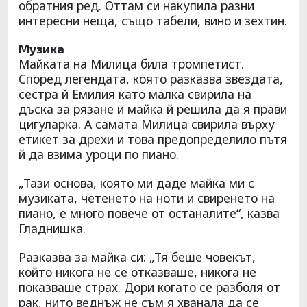
обратния ред. Оттам си накупила разни
интересни неща, също табели, вино и зехтин.
Музика
Майката на Милица била тромпетист.
Според легендата, която разказва звездата,
сестра й Емилия като малка свирила на
дъска за рязане и майка й решила да я прави
цигуларка. А самата Милица свирила върху
етикет за дрехи и това предопределило пътя
й да взима уроци по пиано.
„Тази основа, която ми даде майка ми с
музиката, четенето на ноти и свиренето на
пиано, е много повече от останалите“, казва
Гладнишка.
Разказва за майка си: „Тя беше човекът,
който никога не се отказваше, никога не
показваше страх. Дори когато се разболя от
рак, нито веднъж не съм я хванала да се