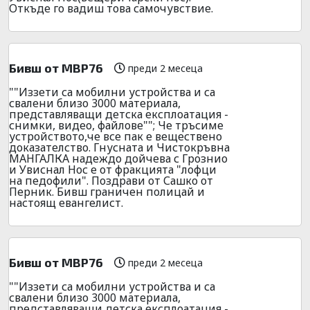
Откъде го вадиш това самочувствие.
Бивш от МВР76
преди 2 месеца
""Иззети са мобилни устройства и са
свалени близо 3000 материала,
представляващи детска експлоатация -
снимки, видео, файлове""; Че тръсиме
устройството,че все пак е веществено
доказателство. Гнусната и Чистокръвна
МАНГАЛКА надеждо дойчева с Грознио
и Увиснал Нос е от фракцията "лофци
на педофили". Поздрави от Сашко от
Перник. Бивш граничен полицай и
настоящ евангелист.
Бивш от МВР76
преди 2 месеца
""Иззети са мобилни устройства и са
свалени близо 3000 материала,
представляващи детска експлоатация -