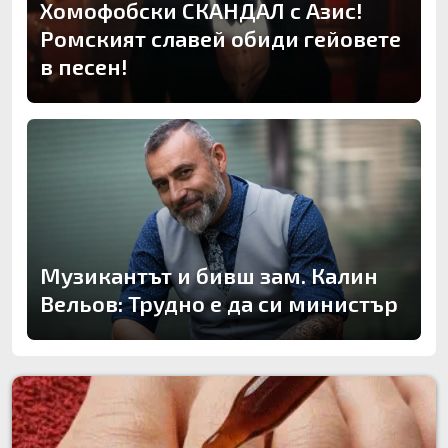
Хомофобски СКАНДАЛ с Азис!
Ромският славей обиди гейовете
в песен!
Музикантът и бивш зам. Калин
Вельов: Трудно е да си министър