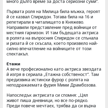
много дълго време за доста сериозни суми“.
Първата роля на Милица била мъжка, героят
й се казвал Спиридон. Тогава била на 16 и
репетирали в читалището в Княжево.
Направили представление пред войници от
местния гарнизон. И там бъдещата актриса
в ролята на въпросния Спиридон се спънала
и ризата й се скъсала, което произвело най-
силно впечатление на войниците от този
спектакъл.
Етажи
А вече професионално като актриса звездата
й изгря в сериала „Етажна собственост“. Там
предизвика истински фурор с ролята на
неподражаемата фурия Мими Драмбозова.
Напоследък актрисата си спомня: „Цял
живот пиша дневници, но все по-рядко.
Преди повече мечтаех, трябва да си върна