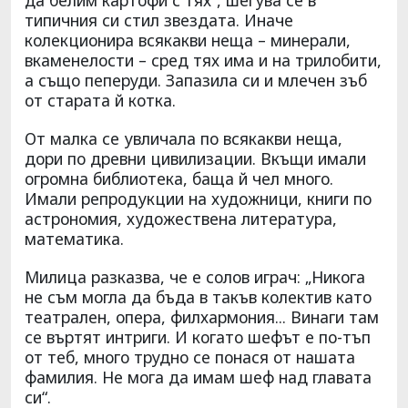
типичния си стил звездата. Иначе
колекционира всякакви неща – минерали,
вкаменелости – сред тях има и на трилобити,
а също пеперуди. Запазила си и млечен зъб
от старата й котка.
От малка се увличала по всякакви неща,
дори по древни цивилизации. Вкъщи имали
огромна библиотека, баща й чел много.
Имали репродукции на художници, книги по
астрономия, художествена литература,
математика.
Милица разказва, че е солов играч: „Никога
не съм могла да бъда в такъв колектив като
театрален, опера, филхармония... Винаги там
се въртят интриги. И когато шефът е по-тъп
от теб, много трудно се понася от нашата
фамилия. Не мога да имам шеф над главата
си“.