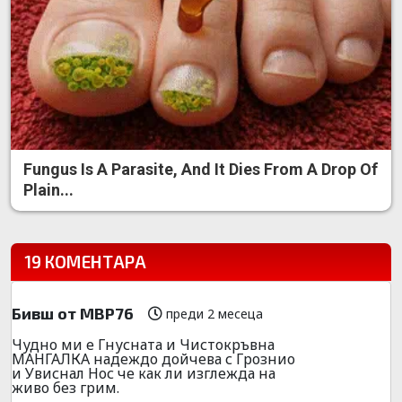
Fungus Is A Parasite, And It Dies From A Drop Of
Plain...
19 КОМЕНТАРА
Бивш от МВР76
преди 2 месеца
Чудно ми е Гнусната и Чистокръвна
МАНГАЛКА надеждо дойчева с Грознио
и Увиснал Нос че как ли изглежда на
живо без грим.