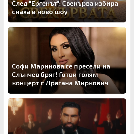
След "Ергенът": Свекърва избира
снаха в ново шоу
Софи Маринова се пресели на
Слънчев бряг! Готви голям
концерт с Драгана Миркович