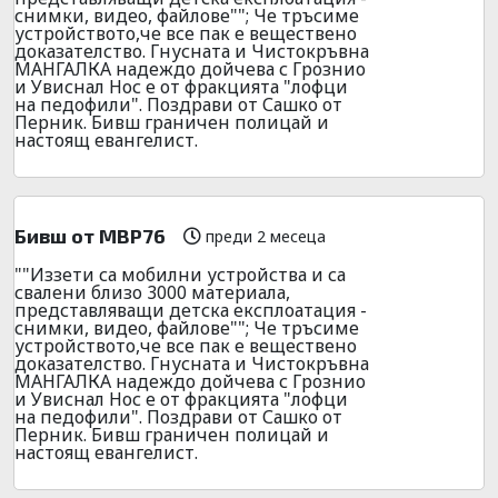
снимки, видео, файлове""; Че тръсиме
устройството,че все пак е веществено
доказателство. Гнусната и Чистокръвна
МАНГАЛКА надеждо дойчева с Грознио
и Увиснал Нос е от фракцията "лофци
на педофили". Поздрави от Сашко от
Перник. Бивш граничен полицай и
настоящ евангелист.
Бивш от МВР76
преди 2 месеца
""Иззети са мобилни устройства и са
свалени близо 3000 материала,
представляващи детска експлоатация -
снимки, видео, файлове""; Че тръсиме
устройството,че все пак е веществено
доказателство. Гнусната и Чистокръвна
МАНГАЛКА надеждо дойчева с Грознио
и Увиснал Нос е от фракцията "лофци
на педофили". Поздрави от Сашко от
Перник. Бивш граничен полицай и
настоящ евангелист.