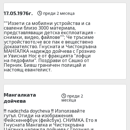
17.05.1976г.
преди 2 месеца
""Иззети са мобилни устройства и са
свалени близо 3000 материала,
представляващи детска експлоатация -
снимки, видео, файлове""; Че тръсиме
устройството,че все пак е веществено
доказателство. Гнусната и Чистокръвна
МАНГАЛКА надеждо дойчева с Грознио
и Увиснал Нос е от фракцията "лофци
на педофили". Поздрави от Сашко от
Перник. Бивш граничен полицай и
настоящ евангелист.
Мангалката
преди 2
месеца
дойчева
!!! nadezhda doycheva !!! Използвайте
гугъл. Отиди на изображения.
Фейскенефбук (фейсбук). СНИМКА. Ето я
Гнусната Мангалка и Чистокръвна
Циганка надежда дойчева с Грознио и