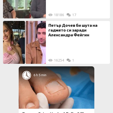
18186
17
Петър Дочев би шута на
гаджето си заради
Александра Фейгин
16254
1
6 h 5 min