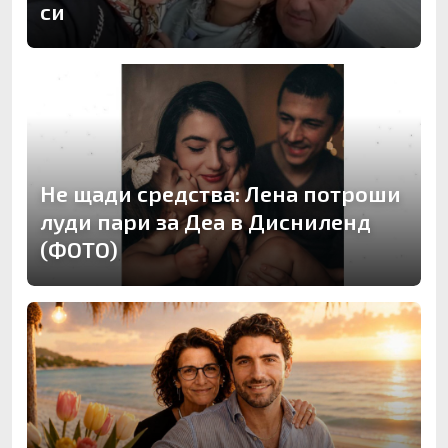
си
Не щади средства: Лена потроши
луди пари за Деа в Дисниленд
(ФОТО)