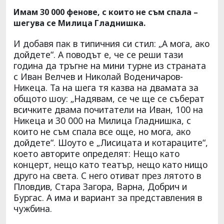
Имам 30 000 фенове, с които не съм спала –
шегува се Милица Гладнишка.
И добавя пак в типичния си стил: „А мога, ако
дойдете“. А поводът е, че се реши тази
година да тръгне на мини турне из страната
с Иван Велчев и Николай Воденичаров-
Никеца. Та на шега тя казва на двамата за
общото шоу: „Надявам, се че ще се съберат
всичките двама почитатели на Иван, 100 на
Никеца и 30 000 на Милица Гладнишка, с
които не съм спала все още, но мога, ако
дойдете“. Шоуто е „Лисицата и котараците“,
което авторите определят: Нещо като
концерт, нещо като театър, нещо като нищо
друго на света. С него отиват през лятото в
Пловдив, Стара Загора, Варна, Добрич и
Бургас. А има и вариант за представления в
чужбина.