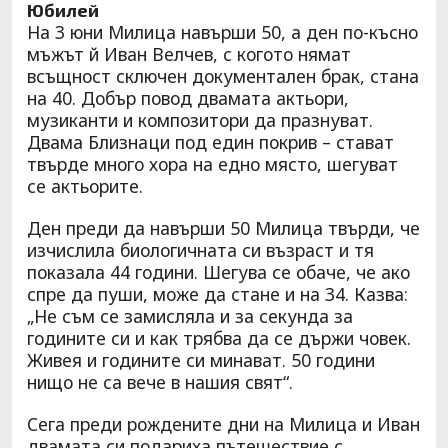
Юбилей
На 3 юни Милица навърши 50, а ден по-късно
мъжът й Иван Велчев, с когото нямат
всъщност сключен документален брак, стана
на 40. Добър повод двамата актьори,
музиканти и композитори да празнуват.
Двама Близнаци под един покрив – стават
твърде много хора на едно място, шегуват
се актьорите.
Ден преди да навърши 50 Милица твърди, че
изчислила биологичната си възраст и тя
показала 44 години. Шегува се обаче, че ако
спре да пуши, може да стане и на 34. Казва:
„Не съм се замисляла и за секунда за
годините си и как трябва да се държи човек.
Живея и годините си минават. 50 години
нищо не са вече в нашия свят“.
Сега преди рождените дни на Милица и Иван
двамата си подариха пътешествие с