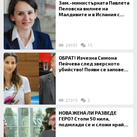
Зам.-министърката Павлета
Пеловска вилнее на
Малдивите и в Испания с
богата любовница – брокер
на недвижими имоти
24101
15
ОБРАТ! Изчезна Симона
Пейчева след зверското
убийство! Появи се заповед
за локализирането й
21315
2
НОВА ЖЕНА ЛИ РАЗВЕДЕ
ГЕРО? Стопи 50 кила,
подмлади се и сложи край
на 20-годишен брак