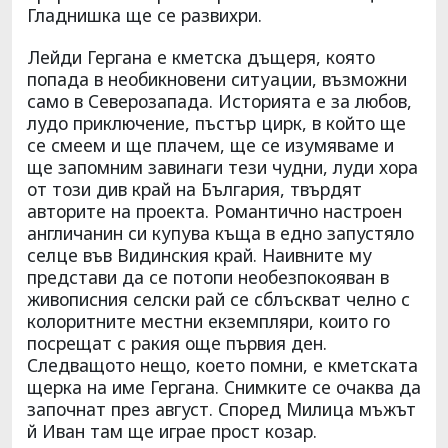
Гладнишка ще се развихри.
Лейди Гергана е кметска дъщеря, която
попада в необикновени ситуации, възможни
само в Северозапада. Историята е за любов,
лудо приключение, пъстър цирк, в който ще
се смеем и ще плачем, ще се изумяваме и
ще запомним завинаги тези чудни, луди хора
от този див край на България, твърдят
авторите на проекта. Романтично настроен
англичанин си купува къща в едно запустяло
селце във Видинския край. Наивните му
представи да се потопи необезпокояван в
живописния селски рай се сблъскват челно с
колоритните местни екземпляри, които го
посрещат с ракия още първия ден.
Следващото нещо, което помни, е кметската
щерка на име Гергана. Снимките се очаква да
започнат през август. Според Милица мъжът
й Иван там ще играе прост козар.