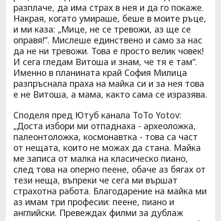
разплаче, да има страх в нея и да го покаже.
Накрая, когато умираше, беше в моите ръце,
и ми каза: „Мице, не се тревожи, аз ще се
оправя!”. Мислеше единствено и само за нас
да не ни тревожи. Това е просто велик човек!
И сега гледам Витоша и знам, че тя е там“.
Именно в планината край София Милица
разпръснала праха на майка си и за нея това
е не Витоша, а мама, както сама се изразява.
Споделя пред Ютуб канала ToTo Yotov:
„Доста избори ми отпаднаха - археоложка,
палеонтоложка, космонавтка - това са част
от нещата, които не можах да стана. Майка
ме записа от малка на класическо пиано,
след това на оперно пеене, обаче аз бягах от
тези неща, въпреки че сега ми вършат
страхотна работа. Благодарение на майка ми
аз имам три професии: пеене, пиано и
английски. Превеждах филми за дублаж