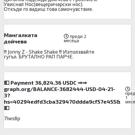
Увиснал Нос(вещеричарски нос).
Откъде го вадиш това самочувствие.
Мангалката
преди 2
месеца
дойчева
!!! Jonny Z - Shake Shake !!! Използвайте
гугъл. БРУТАЛНО РАП ПАРЧЕ.
💵 Payment 36,824.36 USDC ⇒⇒
graph.org/BALANCE-3682444-USD-04-21-
пре
3?
1
hs=40294edfd3cba329470ddda9cf57e455&
мес
💵
7lws8p