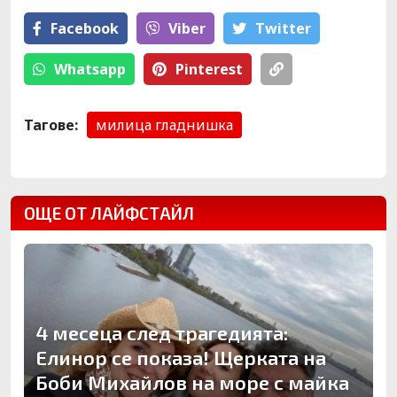
Facebook
Viber
Тwitter
Whatsapp
Pinterest
Тагове:
милица гладнишка
ОЩЕ ОТ ЛАЙФСТАЙЛ
4 месеца след трагедията:
Елинор се показа! Щерката на
Боби Михайлов на море с майка