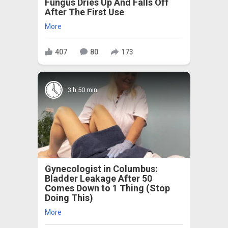
Fungus Dries Up And Falls Off
After The First Use
More
407
80
173
3 h 50 min
Gynecologist in Columbus:
Bladder Leakage After 50
Comes Down to 1 Thing (Stop
Doing This)
More