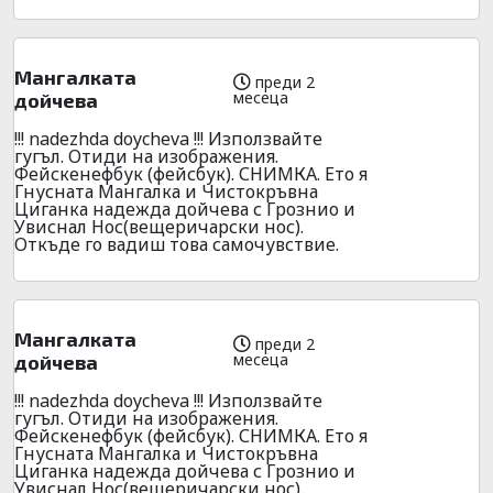
Мангалката
преди 2
месеца
дойчева
!!! nadezhda doycheva !!! Използвайте
гугъл. Отиди на изображения.
Фейскенефбук (фейсбук). СНИМКА. Ето я
Гнусната Мангалка и Чистокръвна
Циганка надежда дойчева с Грознио и
Увиснал Нос(вещеричарски нос).
Откъде го вадиш това самочувствие.
Мангалката
преди 2
месеца
дойчева
!!! nadezhda doycheva !!! Използвайте
гугъл. Отиди на изображения.
Фейскенефбук (фейсбук). СНИМКА. Ето я
Гнусната Мангалка и Чистокръвна
Циганка надежда дойчева с Грознио и
Увиснал Нос(вещеричарски нос).