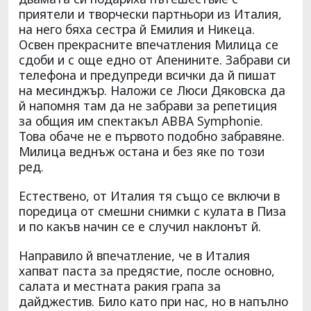
приятели и творчески партньори из Италия,
на него бяха сестра й Емилия и Никеца.
Освен прекрасните впечатления Милица се
сдоби и с още едно от Апенините. Забрави си
телефона и предупреди всички да й пишат
на месинджър. Наложи се Люси Дяковска да
й напомня там да не забрави за репетиция
за общия им спектакъл ABBA Symphonie.
Това обаче не е първото подобно забравяне.
Милица веднъж остана и без яке по този
ред.
Естествено, от Италия тя също се включи в
поредица от смешни снимки с кулата в Пиза
и по какъв начин се е случил наклонът й.
Направило й впечатление, че в Италия
хапват паста за предястие, после основно,
салата и местната ракия грапа за
дайджестив. Било като при нас, но в напълно