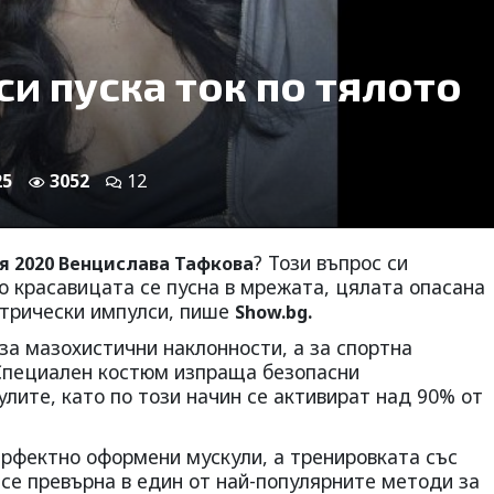
си пуска ток по тялото
25
3052
12
? Този въпрос си
я 2020 Венцислава Тафкова
о красавицата се пусна в мрежата, цялата опасана
ктрически импулси, пише
Show.bg.
 за мазохистични наклонности, а за спортна
 Специален костюм изпраща безопасни
лите, като по този начин се активират над 90% от
ерфектно оформени мускули, а тренировката със
се превърна в един от най-популярните методи за