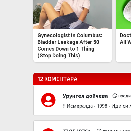
Gynecologist in Columbus:
Doct
Bladder Leakage After 50
All 
Comes Down to 1 Thing
(Stop Doing This)
12 КОМЕНТАРА
Урунгел дойчева
преди
!!! Исмералда - 1998 - Иди си /
17.05.1976г.