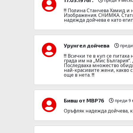
преди 9 месе
!!! Полина Станчева Хамид и 
Изображения. СНИМКА. Ста
надежда дойчева е като египе
Урунгел дойчева
преди
!!! Всички те в куп се питах
града им на „Мис България“.
Последваха множество обидн
най-красивите жени, какво с
още в нета. !!!
Бивш от МВР76
преди 9 
Оръфляк надежда дойчева, к