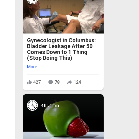
Gynecologist in Columbus:
Bladder Leakage After 50
Comes Down to 1 Thing
(Stop Doing This)
More
427
78
124
4 h 54 min