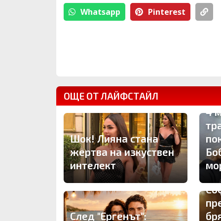
Whatsapp
Pinterest
ОЩЕ ОТ ЛАЙФСТАЙЛ
4 
тр
Шок! Лияна стана
по
жертва на изкуствен
Бо
интелект
мо
Со
пр
След "Ергенът":
бр