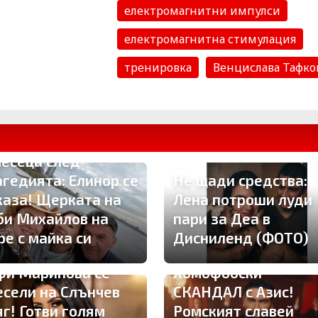
електромагнитни импулси
електромагнитна стимулация
тренировка
Венцислава Тафко
месеца след
агедията: Елинор се
Не щади средства:
каза! Щерката на
Лена потроши луди
би Михайлов на
пари за Деа в
ре с майка си
Дисниленд (ФОТО)
фи Маринова се
Хомофобски
есели на Слънчев
СКАНДАЛ с Азис!
яг! Готви голям
Ромският славей