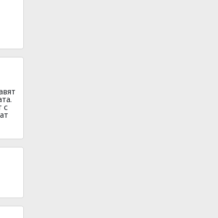
авят
та.
 с
шат