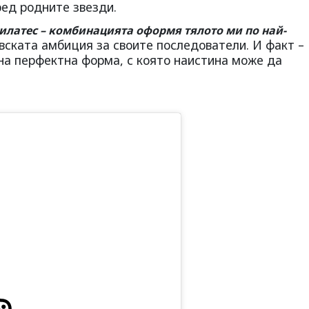
ред родните звезди.
пилатес – комбинацията оформя тялото ми по най-
ската амбиция за своите последователи. И факт –
а перфектна форма, с която наистина може да