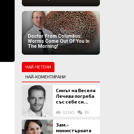
Doctor From Columbus:
Worms Come Out Of You In
The Morning!
НАЙ-ЧЕТЕНИ
НАЙ-КОМЕНТИРАНИ
Синът на Весела
Лечева погреба
със себе си
биткойни за 2
32165
30
млн. евро
Зам.-
министърката