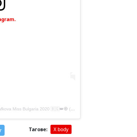
agram.
 Bulgaria 2020 🇧🇬👑🧿 (@vencislavatafkova)
Тагове:
X body
r