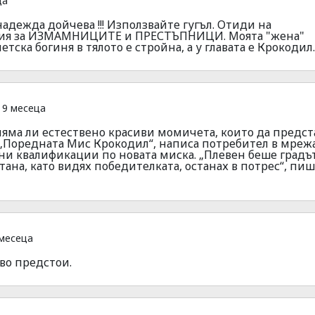
ца
надежда дойчева !!! Използвайте гугъл. Отиди на
тия за ИЗМАМНИЦИТЕ и ПРЕСТЪПНИЦИ. Моята "жена"
тска богиня в тялото е стройна, а у главата е Крокодил.
 9 месеца
а няма ли естествено красиви момичета, които да предст
 „Поредната Мис Крокодил“, написа потребител в мрежа
и квалификации по новата миска. „Плевен беше градът
тана, като видях победителката, останах в потрес“, пи
месеца
во предстои.