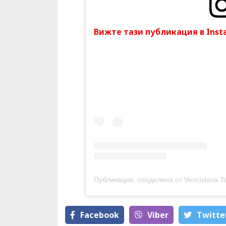
Вижте тази публикация в Inst
Публикация, споделена от Vencislava Tafkova Miss
Facebook
Viber
Тwitte