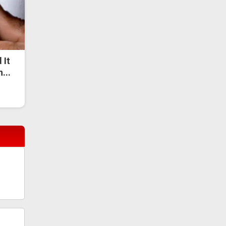
 It
...