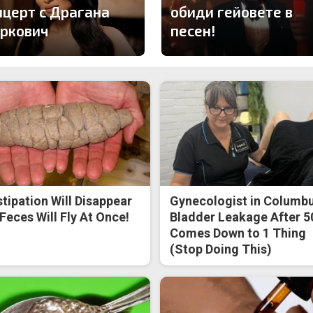
нцерт с Драгана
обиди гейовете в
ркович
песен!
tipation Will Disappear
Gynecologist in Columbu
Feces Will Fly At Once!
Bladder Leakage After 5
Comes Down to 1 Thing
(Stop Doing This)