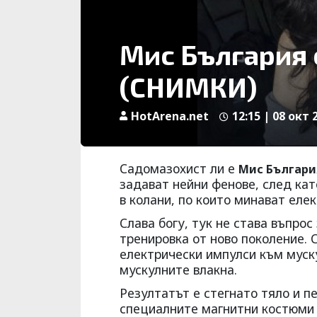
Мис България 
(СНИМКИ)
HotArena.net
12:15 | 08 окт 
Садомазохист ли е
Мис Българи
задават нейни фенове, след кат
в колани, по които минават еле
Слава богу, тук не става въпрос
тренировка от ново поколение.
електрически импулси към муску
мускулните влакна.
Резултатът е стегнато тяло и п
специалните магнитни костюми 