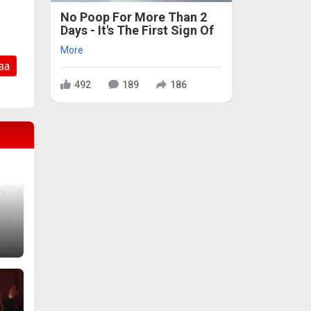
No Poop For More Than 2
Days - It's The First Sign Of
More
ва
492
189
186