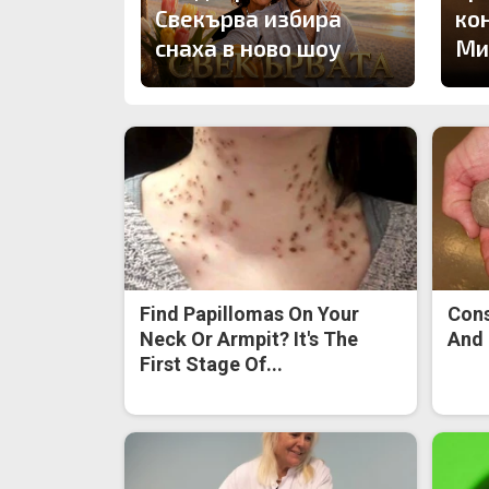
Свекърва избира
ко
снаха в ново шоу
Ми
Find Papillomas On Your
Cons
Neck Or Armpit? It's The
And 
First Stage Of...