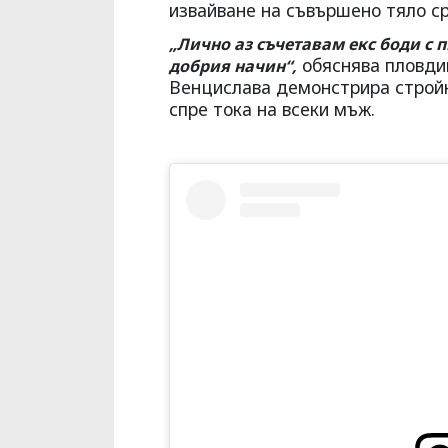
извайване на съвършено тяло с
„Лично аз съчетавам екс боди с 
обяснява пловдив
добрия начин“,
Венцислава демонстрира стройн
спре тока на всеки мъж.