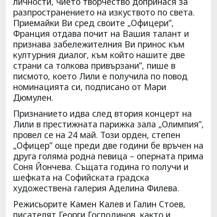
личности, чието творчество допринася за
разпространението на изкуството по света.
Приемайки Ви сред своите „Офицери”,
Франция отдава почит на Вашия талант и
признава забележителния Ви принос към
културния диалог, към който нашите две
страни са толкова привързани”, пише в
писмото, което Лили е получила по повод
номинацията си, подписано от Мари
Дюмулен.
Признанието идва след втория концерт на
Лили в престижната парижка зала „Олимпия”,
провел се на 24 май. Този орден, степен
„Офицер” още преди две години бе връчен на
друга голяма родна певица – оперната прима
Соня Йончева. Същата година го получи и
шефката на Софийската градска
художествена галерия Аделина Филева.
Режисьорите Камен Калев и Галин Стоев,
писателят Георги Господинов, както и