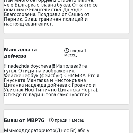
че е Българка с главна буква. Откакто се
помним е Евангелистка. Да Бъде
Благословена. Поздрави от Сашко от
Перник. Бивш граничен полицай и
настоящ евангелист.
Мангалката
преди 1
месец
дойчева
!!! nadezhda doycheva !!! Използвайте
гугъл. Отиди на изображения.
Фейскенефбук (фейсбук). СНИМКА. Ето я
Гнусната Мангалка и Чистокръвна
Циганка надежда дойчева с Грознио и
Увиснал Нос(Типично Циганска Черта).
Откъде го вадиш това самочувствие.
Бивш от МВР76
преди 1 месец
Мммооддераторчето(Днес Бг) абе у