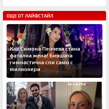
ОЩЕ ОТ ЛАЙФСТАЙЛ
Как Симона Пейчева стана
фатална жена! Бившата
гимнастичка спи само с
милионери