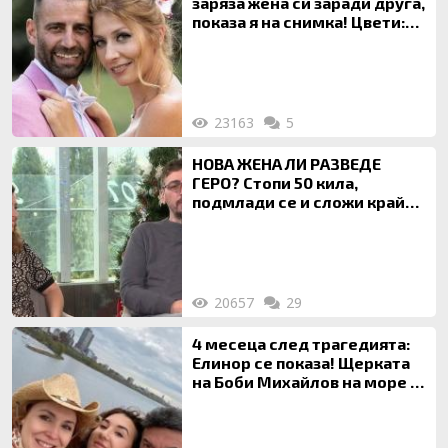
заряза жена си заради друга,
показа я на снимка! Цвети:
Ти си фалшив герой!
23163
5
НОВА ЖЕНА ЛИ РАЗВЕДЕ
ГЕРО? Стопи 50 кила,
подмлади се и сложи край
на 20-годишен брак
20657
29
4 месеца след трагедията:
Елинор се показа! Щерката
на Боби Михайлов на море с
майка си