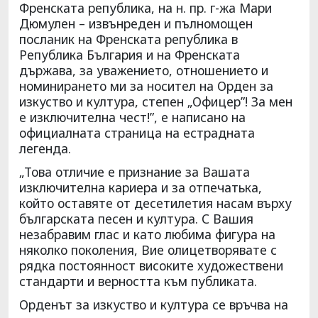
Френската република, на н. пр. г-жа Мари
Дюмулен – извънреден и пълномощен
посланик на Френската република в
Република България и на Френската
държава, за уважението, отношението и
номинирането ми за носител на Орден за
изкуство и култура, степен „Офицер”! За мен
е изключителна чест!”, е написано на
официалната страница на естрадната
легенда.
„Това отличие е признание за Вашата
изключителна кариера и за отпечатька,
който оставяте от десетилетия насам върху
българската песен и култура. С Вашия
незабравим глас и като любима фигура на
няколко поколения, Вие олицетворявате с
рядка постоянност високите художествени
стандарти и верността към публиката.
Орденът за изкуство и култура се връчва на