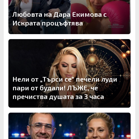
Любовта на Дара Екимова с
Искрата процъфтява
Нели от „Търси се“ печели луди
пари от будали! ЛЪЖЕ, че
пречиства душата за 3 часа