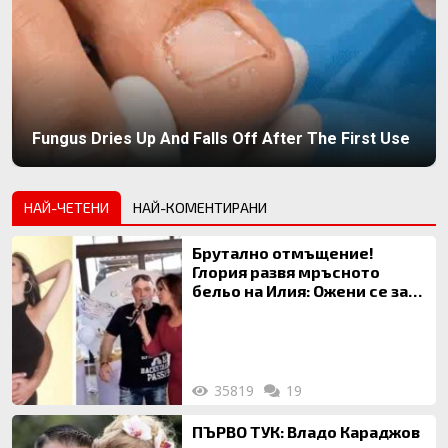
Fungus Dries Up And Falls Off After The First Use
НАЙ-ЧЕТЕНИ
НАЙ-КОМЕНТИРАНИ
Брутално отмъщение!
Глория развя мръсното
бельо на Илия: Ожени се за
120 кг жена, заряза Симона,
за да гледа чуждо дете!
35819
19
ПЪРВО ТУК: Владо Караджов