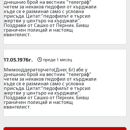
днешнио брой на вестник "телеграф"
четем за некаков педофил от кърджали
къде се е разминал само с условна
присъда. Цитат:"педофилът е търсил
жертви у центъро на кърджали".
Поздрави от Сашко от Перник. Бивш
граничен полицай и настоящ
евангелист.
17.05.1976г.
преди 1 месец
Мммооддераторчето(Днес Бг) абе у
днешнио брой на вестник "телеграф"
четем за некаков педофил от кърджали
къде се е разминал само с условна
присъда. Цитат:"педофилът е търсил
жертви у центъро на кърджали".
Поздрави от Сашко от Перник. Бивш
граничен полицай и настоящ
евангелист.