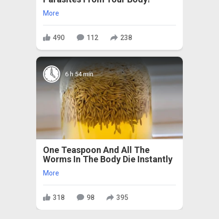
More
490
112
238
6 h 54 min
One Teaspoon And All The
Worms In The Body Die Instantly
More
318
98
395