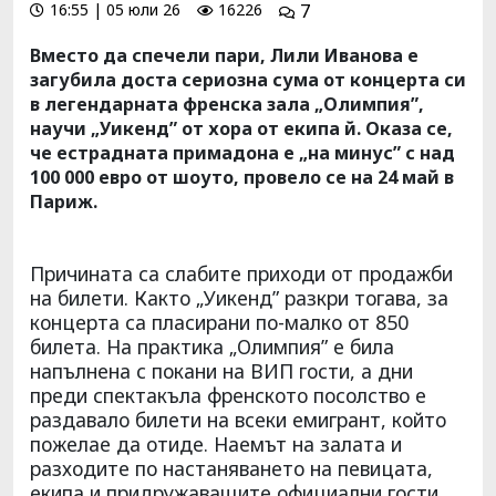
16:55 | 05 юли 26
16226
7
Вместо да спечели пари, Лили Иванова е
загубила доста сериозна сума от концерта си
в легендарната френска зала „Олимпия”,
научи „Уикенд” от хора от екипа й. Оказа се,
че естрадната примадона е „на минус” с над
100 000 евро от шоуто, провело се на 24 май в
Париж.
Причината са слабите приходи от продажби
на билети. Както „Уикенд” разкри тогава, за
концерта са пласирани по-малко от 850
билета. На практика „Олимпия” е била
напълнена с покани на ВИП гости, а дни
преди спектакъла френското посолство е
раздавало билети на всеки емигрант, който
пожелае да отиде. Наемът на залата и
разходите по настаняването на певицата,
екипа и придружаващите официални гости