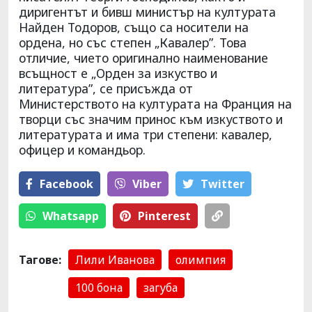
диригентът и бивш министър на културата
Найден Тодоров, също са носители на
ордена, но със степен „Кавалер”. Това
отличие, чието оригинално наименование
всъщност е „Орден за изкуство и
литература”, се присъжда от
Министерството на културата на Франция на
творци със значим принос към изкуството и
литературата и има три степени: кавалер,
офицер и командьор.
Facebook
Viber
Тwitter
Whatsapp
Pinterest
Тагове:
Лили Иванова
олимпия
100 бона
загуба