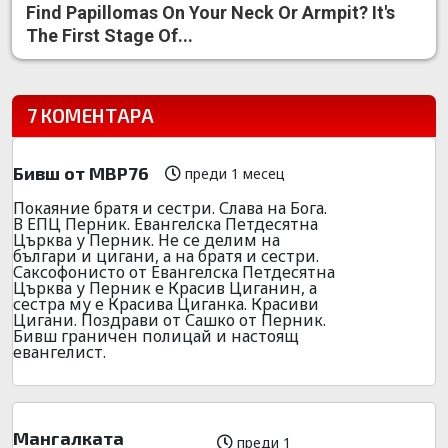
Find Papillomas On Your Neck Or Armpit? It's
The First Stage Of...
7 КОМЕНТАРА
Бивш от МВР76
преди 1 месец
Покаяние братя и сестри. Слава на Бога.
В ЕПЦ Перник. Евангелска Петдесятна
Църква у Перник. Не се делим на
българи и цигани, а на братя и сестри.
Саксофонисто от Евангелска Петдесятна
Църква у Перник е Красив Циганин, а
сестра му е Красива Циганка. Красиви
Цигани. Поздрави от Сашко от Перник.
Бивш граничен полицай и настоящ
евангелист.
Мангалката
преди 1