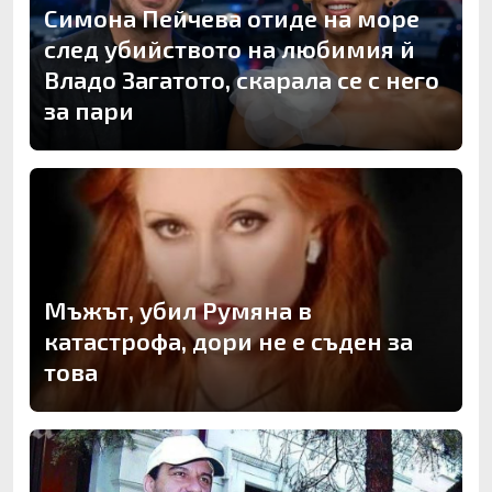
Симона Пейчева отиде на море
след убийството на любимия й
Владо Загатото, скарала се с него
за пари
Мъжът, убил Румяна в
катастрофа, дори не е съден за
това