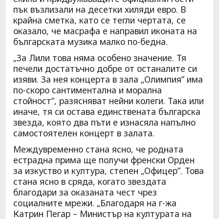
пък възлизали на десетки хиляди евро. В
крайна сметка, като се тегли чертата, се
оказало, че масрафа е направил иконата на
българската музика малко по-бедна.
„За Лили това няма особено значение. Тя
печели достатъчно добре от останалите си
изяви. За нея концерта в зала „Олимпия” има
по-скоро сантиментална и морална
стойност”, разясняват нейни колеги. Така или
иначе, тя си остава единствената българска
звезда, която два пъти е изнасяла напълно
самостоятелен концерт в залата.
Междувременно стана ясно, че родната
естрадна прима ще получи френски Орден
за изкуство и култура, степен „Офицер”. Това
стана ясно в сряда, когато звездата
благодари за оказаната чест чрез
социалните мрежи. „Благодаря на г-жа
Катрин Пегар – Министър на културата на