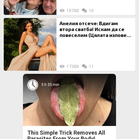
18788
10
Анелия отсече: Вдигам
втора сватба! Искам да се
повеселим (Цялата изповед
ТУК)
17388
11
5 h 55 min
This Simple Trick Removes All
Parasites From Your Body!