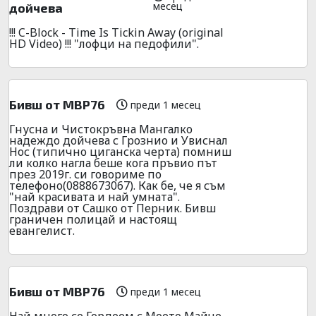
месец
дойчева
!!! C-Block - Time Is Tickin Away (original
HD Video) !!! "лофци на педофили".
Бивш от МВР76
преди 1 месец
Гнусна и Чистокръвна Мангалко
надеждо дойчева с Грознио и Увиснал
Нос (типично циганска черта) помниш
ли колко нагла беше кога пръвио път
през 2019г. си говориме по
телефоно(0888673067). Как бе, че я съм
"най красивата и най умната".
Поздрави от Сашко от Перник. Бивш
граничен полицай и настоящ
евангелист.
Бивш от МВР76
преди 1 месец
Най много се Гордеем с Моето Майче,