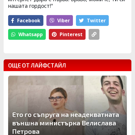
нашата гордост!"
Facebook
Viber
Тwitter
Whatsapp
Pinterest
ОЩЕ ОТ ЛАЙФСТАЙЛ
Ето го съпруга на неадекватната
външна министърка Велислава
Петрова