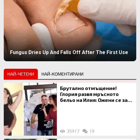
Fungus Dries Up And Falls Off After The First Use
НАЙ-ЧЕТЕНИ
НАЙ-КОМЕНТИРАНИ
Брутално отмъщение!
Глория развя мръсното
бельо на Илия: Ожени се за
120 кг жена, заряза Симона,
за да гледа чуждо дете!
35917
19