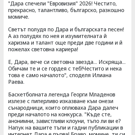
"Дара спечели "Евровизия" 2026! Честито,
прекрасно, талантливо, българско, разкошно
момиче.
Светът полудя по Дара и българската песен!
А аз полудях по нея и изумителната й
харизма и талант още преди две години и й
пожелах световна кариера!
Е, Дара, вече си световна звезда... Искряща...
Обичам те и се гордея с теб!Честито и нека
това е само началото", споделя Илиана
Раева.
Баскетболната легенда Георги Младенов
излезе с пиперливо изказване към онези
сънародници, които оплюваха Дара далеч
преди началото на конкурса. "Къде сте,
анонимни, завистливи клоуни, тъпо ли ви е?
Напук на вашите тъпи и гадни публикации в
интернет Дара е първа! Браво, момиче, ти си