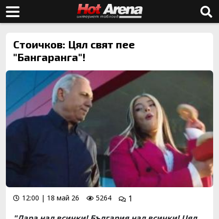
Стоичков: Цял свят пее
"Бангаранга"!
12:00 | 18 май 26
5264
1
"Дара над всички! България над всички! Цял