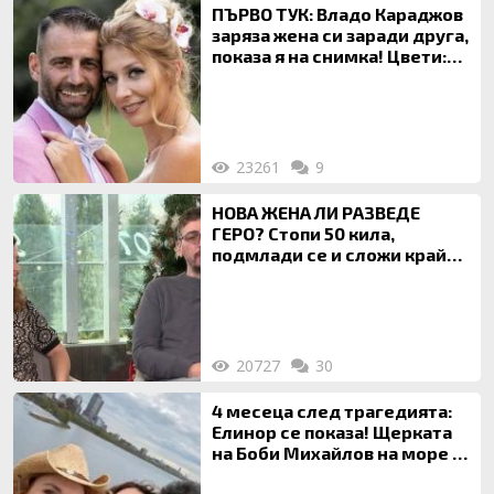
ПЪРВО ТУК: Владо Караджов
заряза жена си заради друга,
показа я на снимка! Цвети:
Ти си фалшив герой!
23261
9
НОВА ЖЕНА ЛИ РАЗВЕДЕ
ГЕРО? Стопи 50 кила,
подмлади се и сложи край
на 20-годишен брак
20727
30
4 месеца след трагедията:
Елинор се показа! Щерката
на Боби Михайлов на море с
майка си