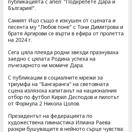
публикацията с апел: "Подкрепете Дара и
България!".
Самият Ицо също е изкушен от сцената и
песента му "Любов поне" с Тони Димитрова и
братя Аргирови се върти в ефира от пролетта
на 2024 г.
Сега цяла плеяда родни звезди празнуваха
заедно с цялата Родина успеха на
лъчезарното ни момиче Дара.
С публикации в социалните мрежи за
триумфа на "Бангаранга" на световната
сцена излязоха капитанът на националния
отбор по футбол Кирил Десподов и пилотът
от Формула 2 Никола Цолов.
Президентът на федерацията по
художествена гимнастика Илиана Раева
разкри бушуващите в нейното сърце чувства: