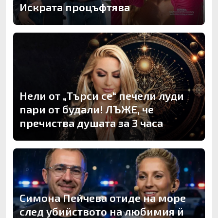
Искрата процъфтява
Нели от „Търси се“ печели луди
пари от будали! ЛЪЖЕ, че
пречиства душата за 3 часа
Симона Пейчева отиде на море
след убийството на любимия й