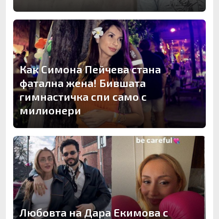
Как Симона Пейчева стана
фатална жена! Бившата
гимнастичка спи само с
милионери
Любовта на Дара Екимова с