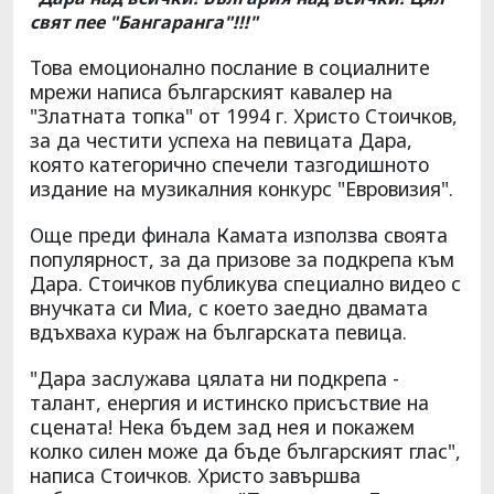
свят пее "Бангаранга"!!!"
Това емоционално послание в социалните
мрежи написа българският кавалер на
"Златната топка" от 1994 г. Христо Стоичков,
за да честити успеха на певицата Дара,
която категорично спечели тазгодишното
издание на музикалния конкурс "Евровизия".
Още преди финала Камата използва своята
популярност, за да призове за подкрепа към
Дара. Стоичков публикува специално видео с
внучката си Миа, с което заедно двамата
вдъхваха кураж на българската певица.
"Дара заслужава цялата ни подкрепа -
талант, енергия и истинско присъствие на
сцената! Нека бъдем зад нея и покажем
колко силен може да бъде българският глас",
написа Стоичков. Христо завършва