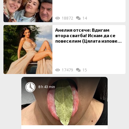
18872
14
Анелия отсече: Вдигам
втора сватба! Искам да се
повеселим (Цялата изповед
ТУК)
17479
15
8 h 43 min