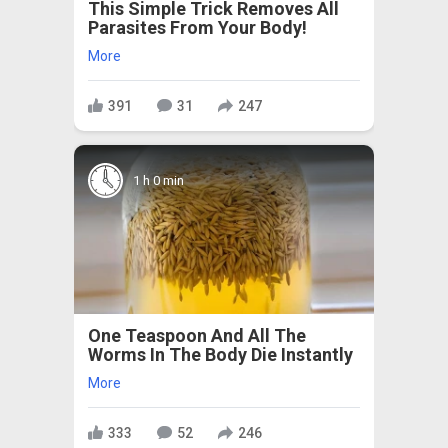
This Simple Trick Removes All
Parasites From Your Body!
More
391
31
247
1 h 0 min
One Teaspoon And All The
Worms In The Body Die Instantly
More
333
52
246