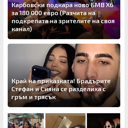
Карбовски подкара ново БМВ Х6
за 180 000 евро (Разчита на
подкрепата на зрителите на своя
канал)
Край на приказката! Брадърите
Стефан и Сияна се разделиха с
гръм и трясък