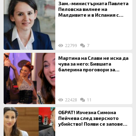
Зам.-министърката Павлета
Пеловска вилнее на
Малдивите и в Испания с
богата любовница – брокер
на недвижими имоти
22799
7
Мартина на Слави не иска да
чува за него: Бившата
балерина проговори за
живота си с Дългия
22428
11
ОБРАТ! Изчезна Симона
Пейчева след зверското
убийство! Появи се заповед
за локализирането й