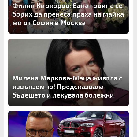
Филип Киркоров: Една година се
борих да пренеса праха на майка
ми от София в Москва
Милена Маркова-Маца живяла с
извънземно! Предсказвала
бъдещето и лекувала болежки