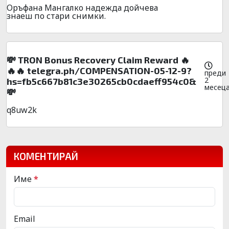
Оръфана Мангалко надежда дойчева
знаеш по стари снимки.
💸 TRON Bonus Recovery Claim Reward 🔥
🔥🔥 telegra.ph/COMPENSATION-05-12-9?
преди
2
hs=fb5c667b81c3e30265cb0cdaeff954c0&
месец
💸
q8uw2k
КОМЕНТИРАЙ
Име
*
Email