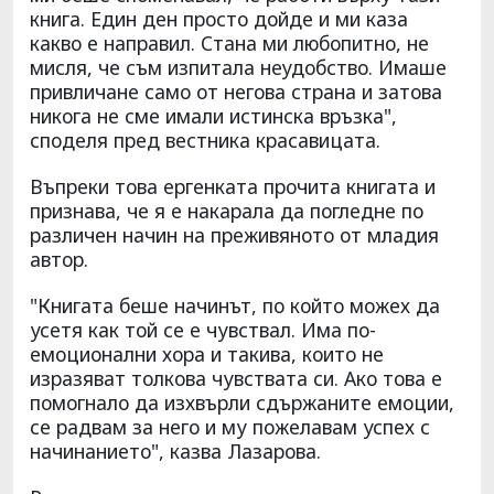
книга. Един ден просто дойде и ми каза
какво е направил. Стана ми любопитно, не
мисля, че съм изпитала неудобство. Имаше
привличане само от негова страна и затова
никога не сме имали истинска връзка",
споделя пред вестника красавицата.
Въпреки това ергенката прочита книгата и
признава, че я е накарала да погледне по
различен начин на преживяното от младия
автор.
"Книгата беше начинът, по който можех да
усетя как той се е чувствал. Има по-
емоционални хора и такива, които не
изразяват толкова чувствата си. Ако това е
помогнало да изхвърли сдържаните емоции,
се радвам за него и му пожелавам успех с
начинанието", казва Лазарова.