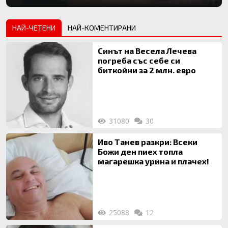
НАЙ-ЧЕТЕНИ
НАЙ-КОМЕНТИРАНИ
Синът на Весела Лечева
погреба със себе си
биткойни за 2 млн. евро
31080
30
Иво Танев разкри: Всеки
Божи ден пиех топла
магарешка урина и плачех!
25088
12