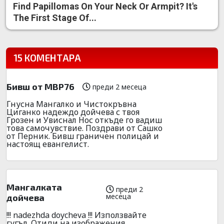
Find Papillomas On Your Neck Or Armpit? It's
The First Stage Of...
15 КОМЕНТАРА
Бивш от МВР76
преди 2 месеца
Гнусна Мангалко и Чистокръвна
Циганко надеждо дойчева с твоя
Грозен и Увиснал Нос откъде го вадиш
това самочувствие. Поздрави от Сашко
от Перник. Бивш граничен полицай и
настоящ евангелист.
Мангалката
преди 2
месеца
дойчева
!!! nadezhda doycheva !!! Използвайте
гугъл. Отиди на изображения.