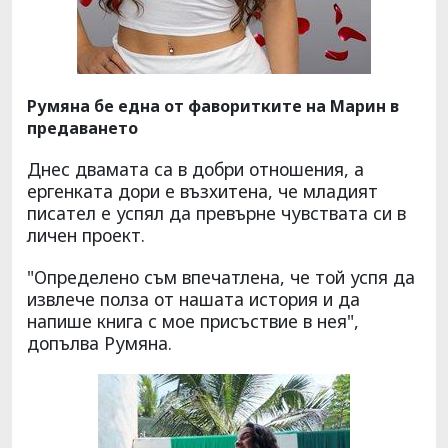
Румяна бе една от фаворитките на Марин в
предаването
Днес двамата са в добри отношения, а
ергенката дори е възхитена, че младият
писател е успял да превърне чувствата си в
личен проект.
"Определено съм впечатлена, че той успя да
извлече полза от нашата история и да
напише книга с мое присъствие в нея",
допълва Румяна.