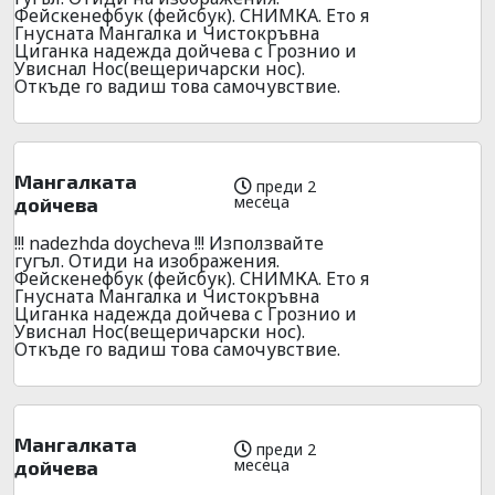
Фейскенефбук (фейсбук). СНИМКА. Ето я
Гнусната Мангалка и Чистокръвна
Циганка надежда дойчева с Грознио и
Увиснал Нос(вещеричарски нос).
Откъде го вадиш това самочувствие.
Мангалката
преди 2
месеца
дойчева
!!! nadezhda doycheva !!! Използвайте
гугъл. Отиди на изображения.
Фейскенефбук (фейсбук). СНИМКА. Ето я
Гнусната Мангалка и Чистокръвна
Циганка надежда дойчева с Грознио и
Увиснал Нос(вещеричарски нос).
Откъде го вадиш това самочувствие.
Мангалката
преди 2
месеца
дойчева