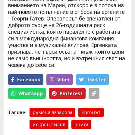
вниманието на Марин, отскоро е в потока на
най-новото попълнение в отбора на ергените
- Георги Гатев. Операторът бе впечатлен от
доброто сърце на 26-годишната риск
специалистка, която паралелно с работата
си в международна финансова компания
участва и в музикални клипове. Ергенката
признава, че търси осъзнат мъж, който цени
не само външността, но и вътрешния свят на
човека до себе си.
Facebook
Viber
Тwitter
Whatsapp
Pinterest
Тагове:
румяна лазарова
Ергенът
искрен лилов
книга