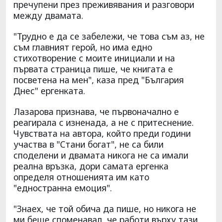
пречупени през преживявания и разговори
между двамата.
"Трудно е да се забележи, че това съм аз, не
съм главният герой, но има едно
стихотворение с моите инициали и на
първата страница пише, че книгата е
посветена на мен", каза пред "България
Днес" ергенката.
Лазарова признава, че първоначално е
реагирала с изненада, а не с притеснение.
Чувствата на автора, който преди години
участва в "Стани богат", не са били
споделени и двамата никога не са имали
реална връзка, дори самата ергенка
определя отношенията им като
"едностранна емоция".
"Знаех, че той обича да пише, но никога не
ми беше споменавал, че работи върху тази