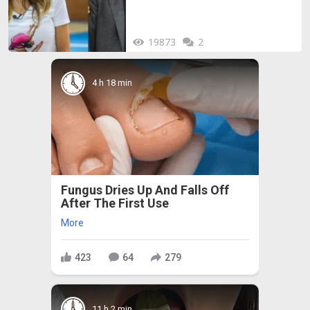
19873
2
4 h 18 min
Fungus Dries Up And Falls Off
After The First Use
More
423
64
279
11 h 2 min