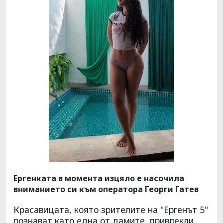
Ергенката в момента изцяло е насочила
вниманието си към оператора Георги Гатев
Красавицата, която зрителите на "Ергенът 5"
познават като една от дамите, привлекли