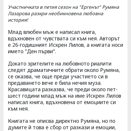
Участничката в петия сезон на "Ергенът" Румяна
Лазарова разкри необикновена любовна
история!
Млад влюбен мъж е написал книга,
вдъхновен от чувствата си към нея. Авторът
е 26-годишният Искрен Лилов, а книгата носи
името "Ден първи".
Докато зрителите на любовното риалити
следят драматичните обрати около Румяна,
се оказва, че още преди участието си в
предаването вече е била нечия муза.
Красавицата разказва, че преди около пет-
шест години млад мъж на име Искрен Лилов
написал книга, вдъхновена от емоциите си
към нея.
Книгата не описва директно Румяна, но по
думите й това е сбор от разкази и емоции,