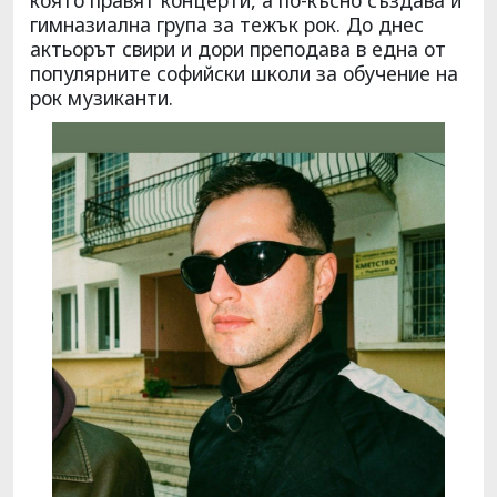
гимназиална група за тежък рок. До днес
актьорът свири и дори преподава в една от
популярните софийски школи за обучение на
рок музиканти.