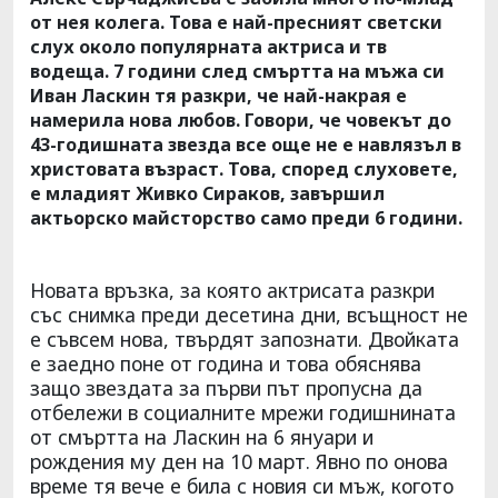
от нея колега. Това е най-пресният светски
слух около популярната актриса и тв
водеща. 7 години след смъртта на мъжа си
Иван Ласкин тя разкри, че най-накрая е
намерила нова любов. Говори, че човекът до
43-годишната звезда все още не е навлязъл в
христовата възраст. Това, според слуховете,
е младият Живко Сираков, завършил
актьорско майсторство само преди 6 години.
Новата връзка, за която актрисата разкри
със снимка преди десетина дни, всъщност не
е съвсем нова, твърдят запознати. Двойката
е заедно поне от година и това обяснява
защо звездата за първи път пропусна да
отбележи в социалните мрежи годишнината
от смъртта на Ласкин на 6 януари и
рождения му ден на 10 март. Явно по онова
време тя вече е била с новия си мъж, когото