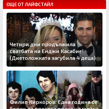
ОЩЕ ОТ ЛАЙФСТАЙЛ
Четири дни продължила
сватбата на Енджи Касабие!
(Диетоложката загубила 4 деца)
Филип Киркоров: Една година се
борих да пренеса праха на майка