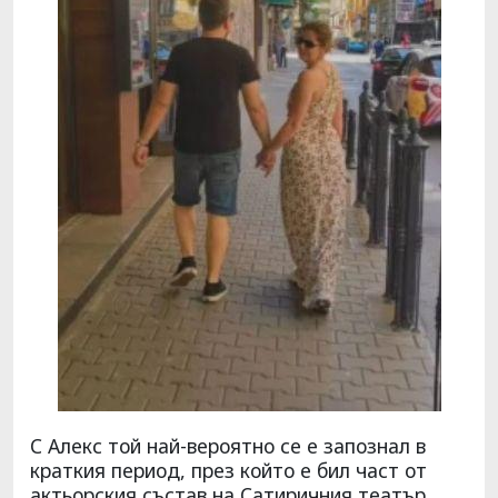
С Алекс той най-вероятно се е запознал в
краткия период, през който е бил част от
актьорския състав на Сатиричния театър,