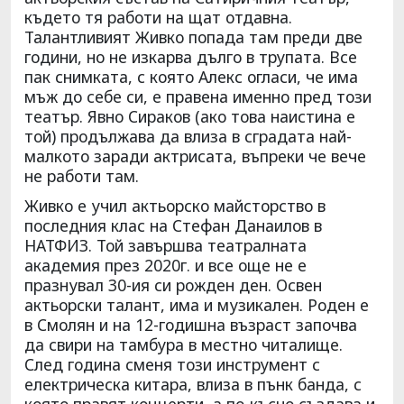
където тя работи на щат отдавна.
Талантливият Живко попада там преди две
години, но не изкарва дълго в трупата. Все
пак снимката, с която Алекс огласи, че има
мъж до себе си, е правена именно пред този
театър. Явно Сираков (ако това наистина е
той) продължава да влиза в сградата най-
малкото заради актрисата, въпреки че вече
не работи там.
Живко е учил актьорско майсторство в
последния клас на Стефан Данаилов в
НАТФИЗ. Той завършва театралната
академия през 2020г. и все още не е
празнувал 30-ия си рожден ден. Освен
актьорски талант, има и музикален. Роден е
в Смолян и на 12-годишна възраст започва
да свири на тамбура в местно читалище.
След година сменя този инструмент с
електрическа китара, влиза в пънк банда, с
която правят концерти, а по-късно създава и