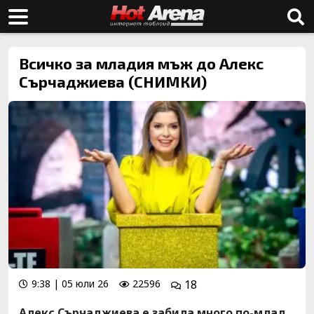
Всичко за младия мъж до Алекс
Сърчаджиева (СНИМКИ)
9:38 | 05 юли 26
22596
18
Алекс Сърчаджиева е забила много по-млад