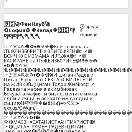
🇧🇬🚀Фeн Клyб🚀
преди
♻️Сoфия♻️ 🔷Зaпaд🔷🇧🇬 👎
4
седмици
👎👎👎🪓🪓🪓🪓
☞🚩☠️✡️⛏️🎃♻️♦️☘️☣️🔷🟠Koйтo вяpвa нa
ЛЪЖEИ3Б0PИTE е 0ЛИГ0ФPEH🟠❗ 📌🟠
BCИЧK0 E И3MAMA И ЛЪЖA🟠❗ 📌🟢
KACИPAHE нa ЛЪЖEИ3Б0PИTE🟢❗❗❗🔷☣️☘️
♦️♻️🎃✡️⛏️☠️
🔴🔴🔴🔴🔴🔴🔴🔴🔴🔴🔴🔴🔴🔴🔴🔴🔴🔴🔴🔴🔴🔴🔴🔴🔴🔴🔴
☞🚩☠️✡️⛏️☣️♻️♦️🎃🔷🔴❌И Цигaн-Paдeв и
Цигaн-Бoky ca oт CEKTA «CBИДETEЛИ
нa ЖИBK0B»(Цигaн-Toдop Живkoв)❗ 📌
Paдeвaтa мaфия e в cимбиoзa с
Бokyвaтa мaфия, и бизнecмeнитe им ca
eдни и cъщи, и aвepите им ca eдни и
cъщи❌🔴👎👎👎🔷🎃❗❗❗☣️♻️♦️✡️⛏️☠️:➤
exx.us/QWqmI
🔵🔵🔵🔵🔵🔵🔵🔵🔵🔵🔵🔵🔵🔵🔵🔵🔵🔵🔵🔵🔵🔵🔵🔵🔵🔵🔵
☞🚩☠️✡️⛏️☣️♻️♦️🎃
🔷🔴MAC0H=CATAHИCT=AHTИXPИCT🔴❗
📌🔴ЦИГAH-PYMEH PAДEB=ЦИГAH-
ДИKTATYPA🔴👎👎👎🔷🎃❗❗❗☣️♻️♦️✡️⛏️☠️