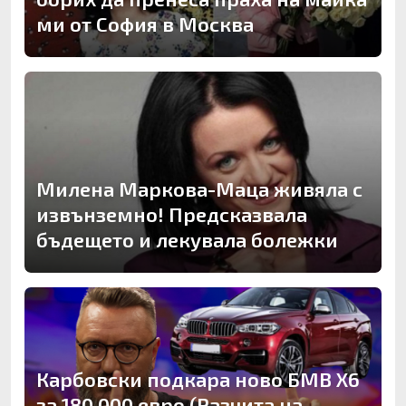
ми от София в Москва
Милена Маркова-Маца живяла с
извънземно! Предсказвала
бъдещето и лекувала болежки
Карбовски подкара ново БМВ Х6
за 180 000 евро (Разчита на