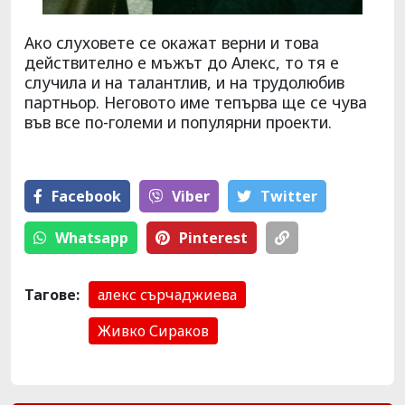
Ако слуховете се окажат верни и това
действително е мъжът до Алекс, то тя е
случила и на талантлив, и на трудолюбив
партньор. Неговото име тепърва ще се чува
във все по-големи и популярни проекти.
Facebook
Viber
Тwitter
Whatsapp
Pinterest
Тагове:
алекс сърчаджиева
Живко Сираков