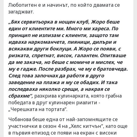
Любопитен е и начинът, по който двамата се
загаджват.
„Бях сервитьорка в нощен клуб, Жоро беше
един от клиентите ми. Много ми хареса. По
принцип не излизам с клиенти, защото там
идваха наркоманчета, пияници, дилъри и
всякакви други боклуци. А Жоро се появи, с
ризката, спретнат, висок, галантен. Опитваше
да ме закача, но беше с момиче и мислех, че
му е гадже. После разбрах, че му е братовчеда.
След това започнах да работя в друго
заведение на плажа и му се обадих. И така
последваха няколко срещи, а накрая се
сбрахме“,
разкрива кулинарката, която грабна
победата в друг кулинарен риалити -
„Черешката на тортата“.
Чобанова беше една от най-запомнящите се
участнички в сезон 4 на „Хелс китчън“, като още
в първия епизод се появи на екран с високи