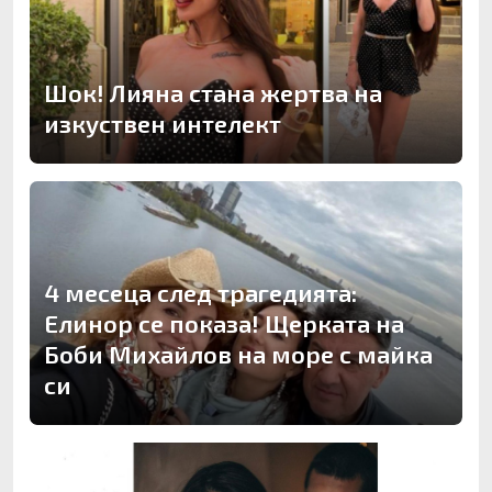
Шок! Лияна стана жертва на
изкуствен интелект
4 месеца след трагедията:
Елинор се показа! Щерката на
Боби Михайлов на море с майка
си