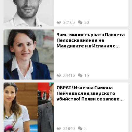
32165
30
Зам.-министърката Павлета
Пеловска вилнее на
Малдивите и в Испания с
богата любовница – брокер
на недвижими имоти
24416
15
ОБРАТ! Изчезна Симона
Пейчева след зверското
убийство! Появи се заповед
за локализирането й
21840
2