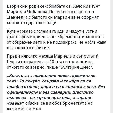
Втори син роди сексбомбата от „Хелс китчън“
Мариела Чобанова
. Пеленачето е кръстен
Даниел
, а с бактото си Мартин вече оформят
мъжкото царство вкъщи.
Кулинарката с големи гърди и издути устни
дълго време криеше, че е бременна, и мнозина
от обкръжението й не подозираха, че наближава
щастливото събитие.
Преди няколко месеца Мариела и съпругът й
Георги отпразнуваха 10-ата си годишнина,
откогато са заедно, пише "България Днес".
„Когато си с правилния човек, времето не
тежи. То лекува, свързва и те кара да си
влюбен отново, дори и си в колапса с него, без
официалности и без сценарий. Щастливо
омъжена - не заради пръстена, а заради
човека“
, обясни се в любов брюнетката на
любимия си мъж.