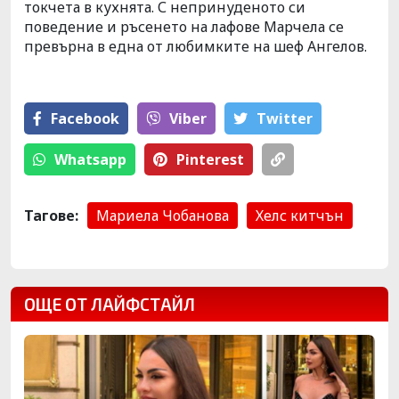
токчета в кухнята. С непринуденото си
поведение и ръсенето на лафове Марчела се
превърна в една от любимките на шеф Ангелов.
Facebook
Viber
Тwitter
Whatsapp
Pinterest
Тагове:
Мариела Чобанова
Хелс китчън
ОЩЕ ОТ ЛАЙФСТАЙЛ