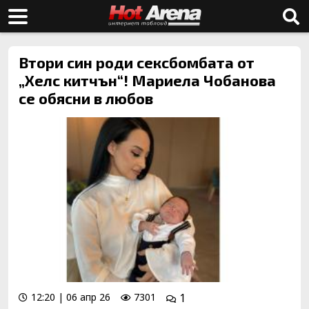
Втори син роди сексбомбата от
„Хелс китчън“! Мариела Чобанова
се обясни в любов
12:20 | 06 апр 26
7301
1