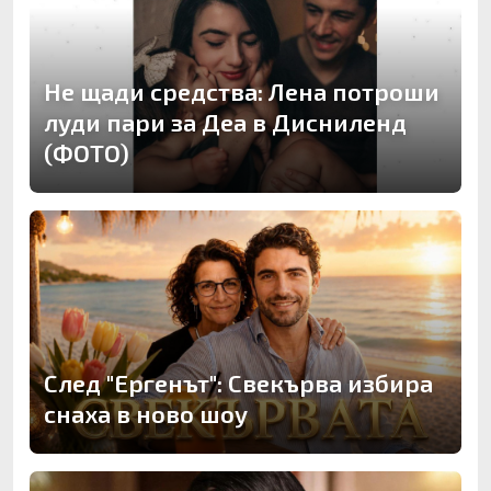
Не щади средства: Лена потроши
луди пари за Деа в Дисниленд
(ФОТО)
След "Ергенът": Свекърва избира
снаха в ново шоу