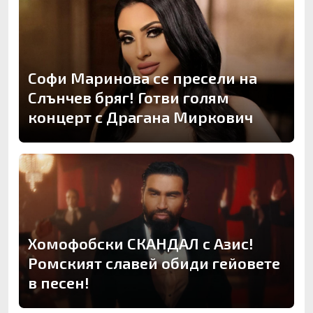
Софи Маринова се пресели на
Слънчев бряг! Готви голям
концерт с Драгана Миркович
Хомофобски СКАНДАЛ с Азис!
Ромският славей обиди гейовете
в песен!