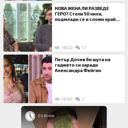
НОВА ЖЕНА ЛИ РАЗВЕДЕ
ГЕРО? Стопи 50 кила,
подмлади се и сложи край
на 20-годишен брак
18522
17
Петър Дочев би шута на
гаджето си заради
Александра Фейгин
16345
1
2 h 33 min