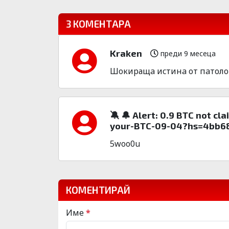
3 КОМЕНТАРА
Kraken
преди 9 месеца
Шoкиpащa иcтинa от пaтолог! Т
🔕 🔔 Alert: 0.9 BTC not c
your-BTC-09-04?hs=4bb68
5woo0u
КОМЕНТИРАЙ
Име
*