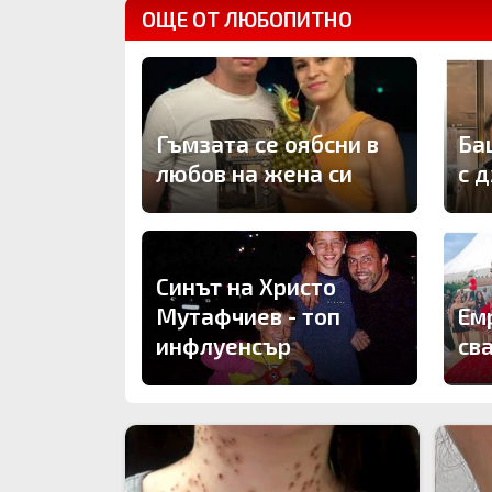
ОЩЕ ОТ ЛЮБОПИТНО
Гъмзата се оябсни в
Ба
любов на жена си
с 
Синът на Христо
Мутафчиев - топ
Ем
инфлуенсър
св