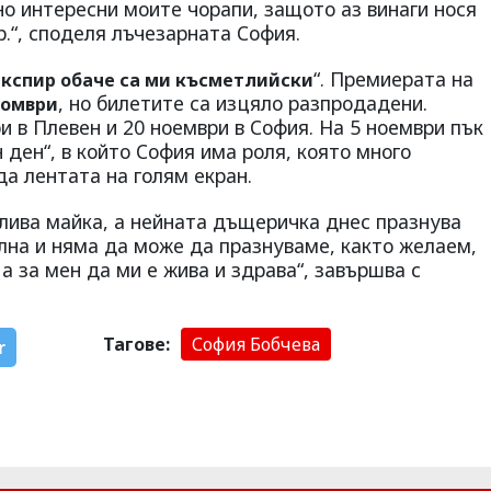
но интересни моите чорапи, защото аз винаги нося
др.“, споделя лъчезарната София.
“. Премиерата на
кспир обаче са ми късметлийски
, но билетите са изцяло разпродадени.
ктомври
 в Плевен и 20 ноември в София. На 5 ноември пък
ден“, в който София има роля, която много
да лентата на голям екран.
лива майка, а нейната дъщеричка днес празнува
лна и няма да може да празнуваме, както желаем,
 а за мен да ми е жива и здрава“, завършва с
Тагове:
София Бобчева
r