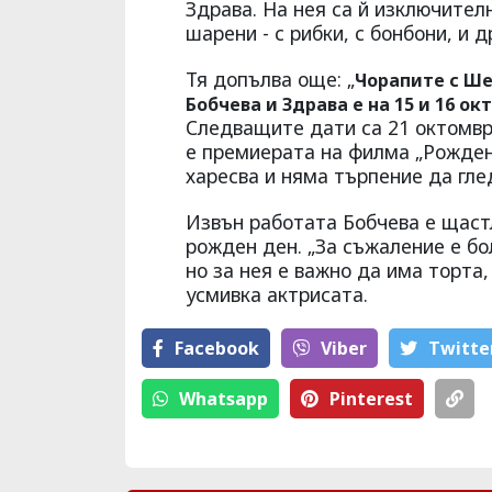
Здрава. На нея са й изключител
шарени - с рибки, с бонбони, и 
Тя допълва още: „
Чорапите с Ше
Бобчева и Здрава е на 15 и 16 о
Следващите дати са 21 октомври
е премиерата на филма „Рожден 
харесва и няма търпение да гле
Извън работата Бобчева е щаст
рожден ден. „За съжаление е бо
но за нея е важно да има торта,
усмивка актрисата.
Facebook
Viber
Тwitte
Whatsapp
Pinterest