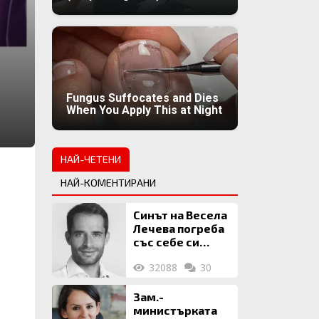
Fungus Suffocates and Dies
When You Apply This at Night
НАЙ-ЧЕТЕНИ
НАЙ-КОМЕНТИРАНИ
Синът на Весела
Лечева погреба
със себе си
биткойни за 2
32088
30
млн. евро
Зам.-
министърката