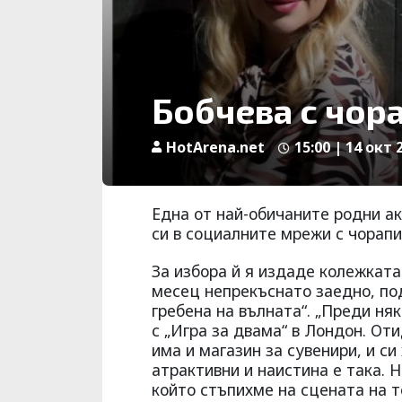
Бобчева с чор
HotArena.net
15:00 | 14 окт 
Една от най-обичаните родни ак
си в социалните мрежи с чорапи
За избора й я издаде колежката
месец непрекъснато заедно, по
гребена на вълната“. „Преди ня
с „Игра за двама“ в Лондон. От
има и магазин за сувенири, и си
атрактивни и наистина е така. Н
който стъпихме на сцената на 