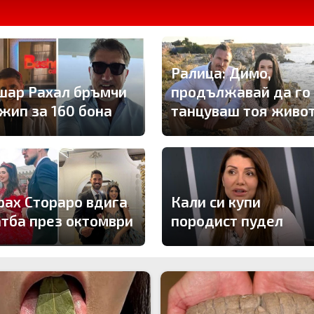
Ралица: Димо,
шар Рахал бръмчи
продължавай да го
джип за 160 бона
танцуваш тоя живо
рах Стораро вдига
Кали си купи
атба през октомври
породист пудел