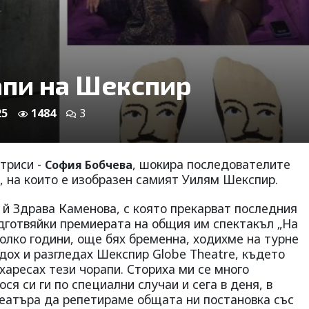
апи на Шекспир
25
1484
3
триси -
, шокира последователите
София Бобчева
, на които е изобразен самият Уилям Шекспир.
 й Здрава Каменова, с която прекарват последния
дготвяйки премиерата на общия им спектакъл „На
колко години, още бях бременна, ходихме на турне
идох и разгледах Шекспир Globe Theatre, където
 харесах тези чорапи. Сториха ми се много
ося си ги по специални случаи и сега в деня, в
театъра да репетираме общата ни постановка със