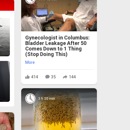
Gynecologist in Columbus:
Bladder Leakage After 50
т
Comes Down to 1 Thing
(Stop Doing This)
More
414
35
144
3 h 55 min