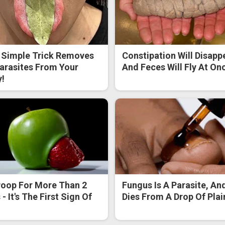
 Simple Trick Removes
Constipation Will Disapp
Parasites From Your
And Feces Will Fly At On
!
oop For More Than 2
Fungus Is A Parasite, And
- It's The First Sign Of
Dies From A Drop Of Plain