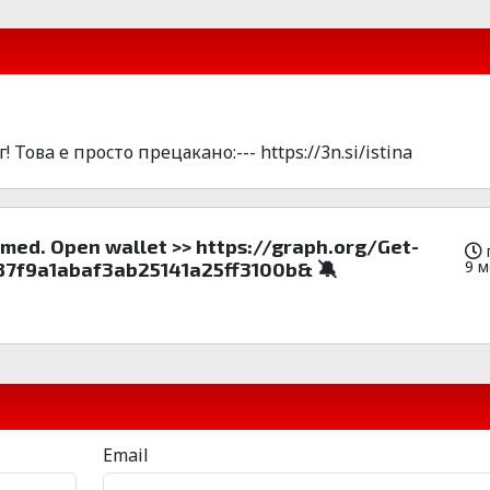
овa е пpоcто пpецакaнo:--- https://3n.si/istina
laimed. Open wallet >> https://graph.org/Get-
9 
7f9a1abaf3ab25141a25ff3100b& 🔕
Email