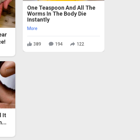
One Teaspoon And All The
Worms In The Body Die
Instantly
More
ear
ce!
389
194
122
 It
...