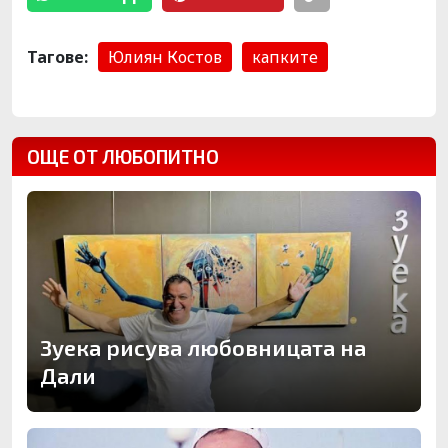
Тагове:
Юлиян Костов
капките
ОЩЕ ОТ ЛЮБОПИТНО
Зуека рисува любовницата на
Дали