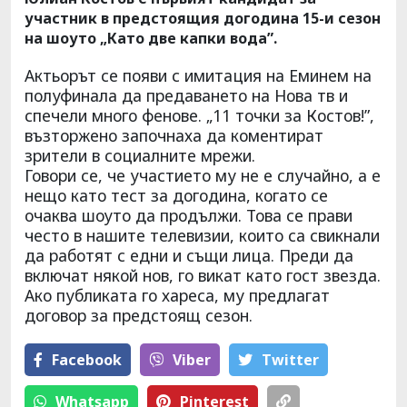
участник в предстоящия догодина 15-и сезон
на шоуто „Като две капки вода”.
Актьорът се появи с имитация на Еминем на
полуфинала да предаването на Нова тв и
спечели много фенове. „11 точки за Костов!”,
възторжено започнаха да коментират
зрители в социалните мрежи.
Говори се, че участието му не е случайно, а е
нещо като тест за догодина, когато се
очаква шоуто да продължи. Това се прави
често в нашите телевизии, които са свикнали
да работят с едни и същи лица. Преди да
включат някой нов, го викат като гост звезда.
Ако публиката го хареса, му предлагат
договор за предстоящ сезон.
Facebook
Viber
Тwitter
Whatsapp
Pinterest