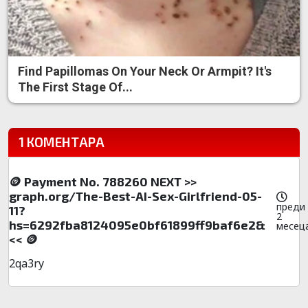
Find Papillomas On Your Neck Or Armpit? It's
The First Stage Of...
1 КОМЕНТАРА
🪙 Payment No. 788260 NEXT >>
graph.org/The-Best-AI-Sex-Girlfriend-05-
преди
11?
2
hs=6292fba8124095e0bf61899ff9baf6e2&
месец
<< 🪙
2qa3ry