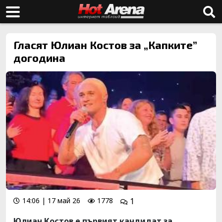
Гласят Юлиан Костов за „Капките”
догодина
14:06 | 17 май 26
1778
1
Юлиан Костов е първият кандидат за