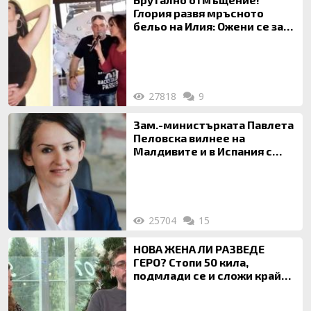
Глория развя мръсното
бельо на Илия: Ожени се за
120 кг жена, заряза Симона,
за да гледа чуждо дете!
27818
9
Зам.-министърката Павлета
Пеловска вилнее на
Малдивите и в Испания с
богата любовница – брокер
на недвижими имоти
25704
15
НОВА ЖЕНА ЛИ РАЗВЕДЕ
ГЕРО? Стопи 50 кила,
подмлади се и сложи край
на 20-годишен брак