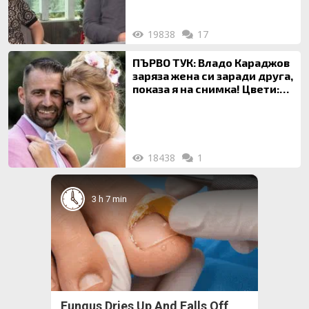
19838
17
ПЪРВО ТУК: Владо Караджов
заряза жена си заради друга,
показа я на снимка! Цвети:
Ти си фалшив герой!
18438
1
3 h 7 min
Fungus Dries Up And Falls Off