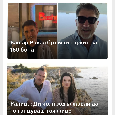
Башар Рахал бръмчи с джип за
160 бона
Ралица: Димо, продължавай да
го танцуваш тоя живот