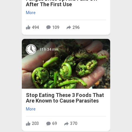
After The First Use
More
494
109
296
11 h 34 min
Stop Eating These 3 Foods That
Are Known to Cause Parasites
More
203
69
370