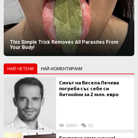
This Simple Trick Removes All Parasites From
Your Body!
НАЙ-ЧЕТЕНИ
НАЙ-КОМЕНТИРАНИ
Синът на Весела Лечева
погреба със себе си
биткойни за 2 млн. евро
33061
32
Брутално отмъщение!