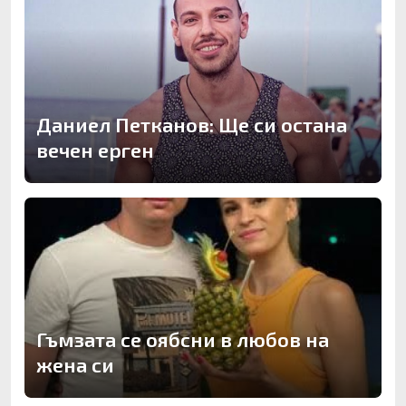
Даниел Петканов: Ще си остана
вечен ерген
Гъмзата се оябсни в любов на
жена си