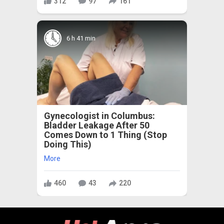
312
97
161
6 h 41 min
Gynecologist in Columbus:
Bladder Leakage After 50
Comes Down to 1 Thing (Stop
Doing This)
More
460
43
220