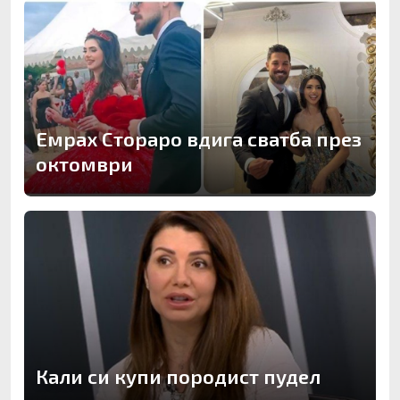
Емрах Стораро вдига сватба през
октомври
Кали си купи породист пудел