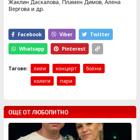
Жаклин Даскалова, Пламен Димов, Алена
Вергова и др.
Facebook
Viber
Тwitter
Whatsapp
Pinterest
Тагове:
лили
концерт
болни
колеги
пари
ОЩЕ ОТ ЛЮБОПИТНО