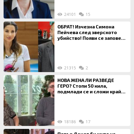
24101
15
ОБРАТ! Изчезна Симона
Пейчева след зверското
убийство! Появи се заповед
за локализирането й
21315
2
НОВА ЖЕНА ЛИ РАЗВЕДЕ
ГЕРО? Стопи 50 кила,
подмлади се и сложи край
на 20-годишен брак
18186
17
Петър Дочев би шута на