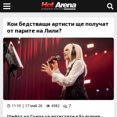
Кои бедстващи артисти ще получат
от парите на Лили?
11:10 | 17 май 26
4382
7
Шефът на Съюза на артистите в България –