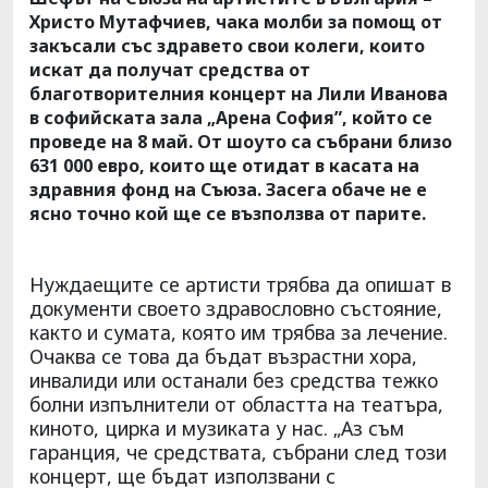
Христо Мутафчиев, чака молби за помощ от
закъсали със здравето свои колеги, които
искат да получат средства от
благотворителния концерт на Лили Иванова
в софийската зала „Арена София”, който се
проведе на 8 май. От шоуто са събрани близо
631 000 евро, които ще отидат в касата на
здравния фонд на Съюза. Засега обаче не е
ясно точно кой ще се възползва от парите.
Нуждаещите се артисти трябва да опишат в
документи своето здравословно състояние,
както и сумата, която им трябва за лечение.
Очаква се това да бъдат възрастни хора,
инвалиди или останали без средства тежко
болни изпълнители от областта на театъра,
киното, цирка и музиката у нас. „Аз съм
гаранция, че средствата, събрани след този
концерт, ще бъдат използвани с