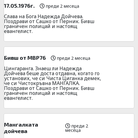
17.05.1976г.
преди 2 месеца
Слава на Бога Надежда Дойчева.
Поздрави от Сашко от Перник. Бивш
граничен полицай и настоящ
евангелист.
Бивш от МВР76
преди 2 месеца
Цингаранга. Знаеш ли Надежда
Дойчева беше доста отдавна, когато го
установих, че си Чиста Циганка демек,
че си Чистокръвна МАНГАЛКА.
Поздрави от Сашко от Перник. Бивш
граничен полицай и настоящ
евангелист.
Мангалката
преди 2
месеца
дойчева