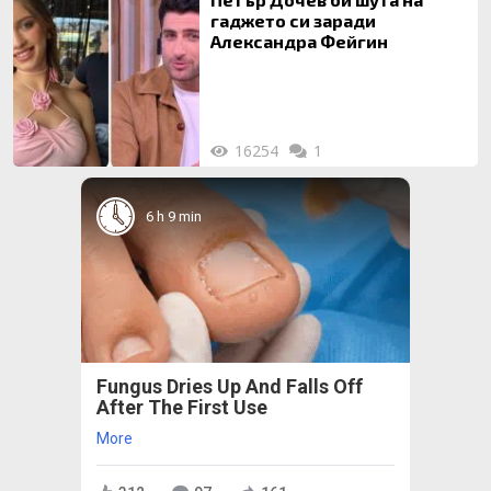
гаджето си заради
Александра Фейгин
16254
1
6 h 9 min
Fungus Dries Up And Falls Off
After The First Use
More