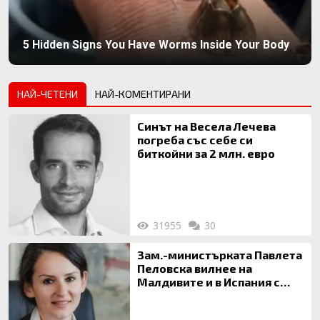
5 Hidden Signs You Have Worms Inside Your Body
НАЙ-ЧЕТЕНИ
НАЙ-КОМЕНТИРАНИ
Синът на Весела Лечева
погреба със себе си
биткойни за 2 млн. евро
31955
30
Зам.-министърката Павлета
Пеловска вилнее на
Малдивите и в Испания с
богата любовница – брокер
на недвижими имоти