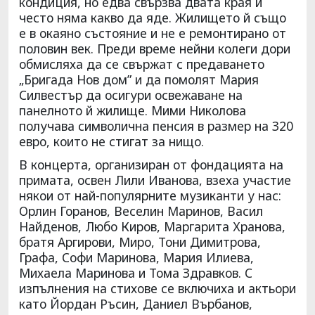
кондиция, но едва свързва двата края и
често няма какво да яде. Жилището й също
е в окаяно състояние и не е ремонтирано от
половин век. Преди време нейни колеги дори
обмисляха да се свържат с предаването
„Бригада Нов дом” и да помолят Мария
Силвестър да осигури освежаване на
панелното й жилище. Мими Николова
получава символична пенсия в размер на 320
евро, които не стигат за нищо.
В концерта, организиран от фондацията на
примата, освен Лили Иванова, взеха участие
някои от най-популярните музиканти у нас:
Орлин Горанов, Веселин Маринов, Васил
Найденов, Любо Киров, Маргарита Хранова,
братя Аргирови, Миро, Тони Димитрова,
Графа, Софи Маринова, Мария Илиева,
Михаела Маринова и Тома Здравков. С
изпълнения на стихове се включиха и актьори
като Йордан Ръсин, Даниел Върбанов,