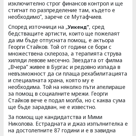
изключително строг финансов контрол и ще
стигнат по разпределение там, където е
необходимо”, зарече се Мутафчиев.
Според източници на „
, сред
Уикенд”
бедстващите артисти, които ще пожелаят
да им бъде отпусната помощ, е актьора
Георги Стайков. Той от години се бори с
множествена склероза, а терапията струва
хиляди левове месечно. Звездата от филма
„Вчера” живее в Бургас и редовно изпада в
невъзможност да си плаща рехабилитацията
и специалната храна, която му е
необходима. Той на няколко пъти апелираше
за помощ в социалните мрежи. Георги
Стайков вече е подал молба, но с каква сума
ще бъде зарадван, не е известно.
За помощ ще кандидатства и Мими
Николова. Естрадната и джаз изпълнителка е
на достолепните 87 години и е в завидна