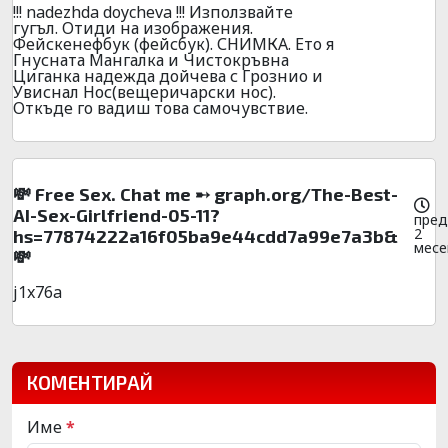
!!! nadezhda doycheva !!! Използвайте
гугъл. Отиди на изображения.
Фейскенефбук (фейсбук). СНИМКА. Ето я
Гнусната Мангалка и Чистокръвна
Циганка надежда дойчева с Грознио и
Увиснал Нос(вещеричарски нос).
Откъде го вадиш това самочувствие.
💸 Free Sex. Chat me ➸ graph.org/The-Best-
AI-Sex-Girlfriend-05-11?
пред
2
hs=77874222a16f05ba9e44cdd7a99e7a3b&
месе
💸
j1x76a
КОМЕНТИРАЙ
Име
*