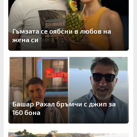
Гъмзата се оябсни в любов на
жена си
Башар Рахал бръмчи с джип за
160 бона