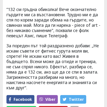
“132 см гръдна обиколка! Вече окончателно
гърдите ми са възстановени. Трудно ми е да
спя по корем заради обема на гърдите, но
свикнах май. Мога да ги нарека - piece of art -
без никакво съмнение", похвали се фолк
певецът Азис, пише Телеграф.
За пореден път той раздразнено добави: „Не
искам съвети от фитнес гурута моля ви,
спрете! Не искам като вас! Живея в
бъдещето. Всеки може да отиде и тренира,
не съм спрял никого. Ефектът, разбира се,
няма да е 132 см, ако ще да се спи в залата.
Загрижеността разбирам на много, но
наистина насочете енергията и знанията си
към друг".
Facebook
Viber
Тwitter