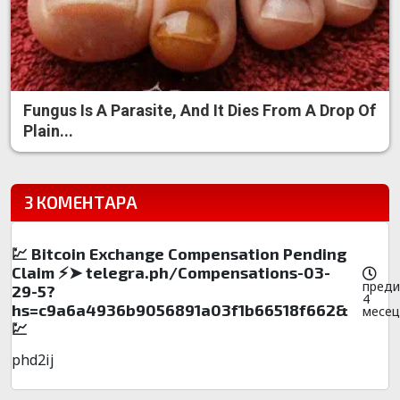
Fungus Is A Parasite, And It Dies From A Drop Of
Plain...
3 КОМЕНТАРА
💹 Bitcoin Exchange Compensation Pending
Claim ⚡➤ telegra.ph/Compensations-03-
преди
29-5?
4
hs=c9a6a4936b9056891a03f1b66518f662&
месец
💹
phd2ij