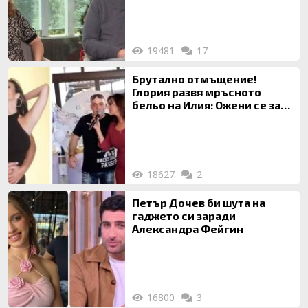
19481
17
Брутално отмъщение!
Глория развя мръсното
бельо на Илия: Ожени се за
120 кг жена, заряза Симона,
за да гледа чуждо дете!
18627
2
Петър Дочев би шута на
гаджето си заради
Александра Фейгин
16800
3