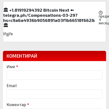
🏛️ +1.81919294392 Вitсоin Next ➼
telegra.ph/Compensations-03-29?
преди
4
hs=c9a6a4936b9056891a03f1b66518f662&
месец
🏛️
lfgjfe
КОМЕНТИРАЙ
Име
*
Email
Коментар
*