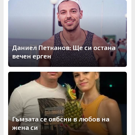
Даниел Петканов: Ще си остана
вечен ерген
Гъмзата се оябсни в любов на
жена си