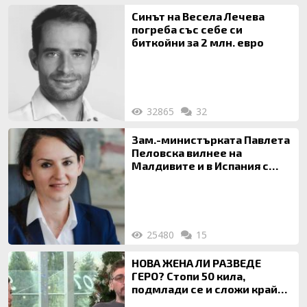
Синът на Весела Лечева
погреба със себе си
биткойни за 2 млн. евро
32865
32
Зам.-министърката Павлета
Пеловска вилнее на
Малдивите и в Испания с
богата любовница – брокер
на недвижими имоти
25480
15
НОВА ЖЕНА ЛИ РАЗВЕДЕ
ГЕРО? Стопи 50 кила,
подмлади се и сложи край
на 20-годишен брак