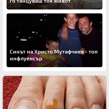
го танцуваш тоя живот
Синът на Христо Мутафчиев - топ
инфлуенсър