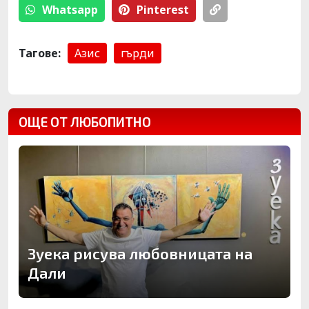
Whatsapp
Pinterest
Тагове:
Азис
гърди
ОЩЕ ОТ ЛЮБОПИТНО
Зуека рисува любовницата на
Дали