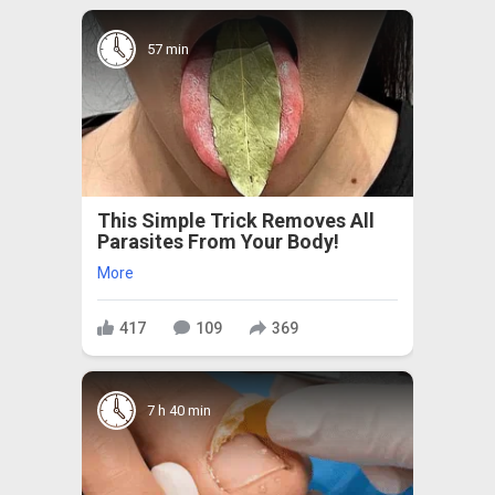
57 min
This Simple Trick Removes All
Parasites From Your Body!
More
417
109
369
7 h 40 min