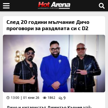
След 20 години мълчание Дичо
проговори за раздялата си с D2
13:00 | 01 юни 26
1862
9
най-
Дичо и китаристът Димитър Кърнев