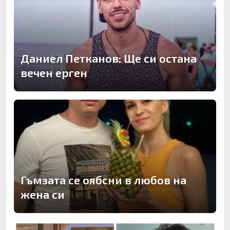
Даниел Петканов: Ще си остана
вечен ерген
Гъмзата се оябсни в любов на
жена си