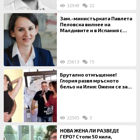
32949
32
Зам.-министърката Павлета
Пеловска вилнее на
Малдивите и в Испания с
богата любовница – брокер
на недвижими имоти
25613
15
Брутално отмъщение!
Глория развя мръсното
бельо на Илия: Ожени се за
120 кг жена, заряза Симона,
за да гледа чуждо дете!
22505
3
НОВА ЖЕНА ЛИ РАЗВЕДЕ
ГЕРО? Стопи 50 кила,