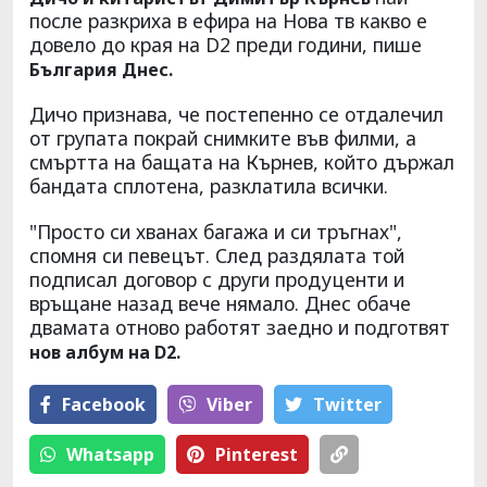
после разкриха в ефира на Нова тв какво е
довело до края на D2 преди години, пише
България Днес.
Дичо признава, че постепенно се отдалечил
от групата покрай снимките във филми, а
смъртта на бащата на Кърнев, който държал
бандата сплотена, разклатила всички.
"Просто си хванах багажа и си тръгнах",
спомня си певецът. След раздялата той
подписал договор с други продуценти и
връщане назад вече нямало. Днес обаче
двамата отново работят заедно и подготвят
нов албум на D2.
Facebook
Viber
Тwitter
Whatsapp
Pinterest