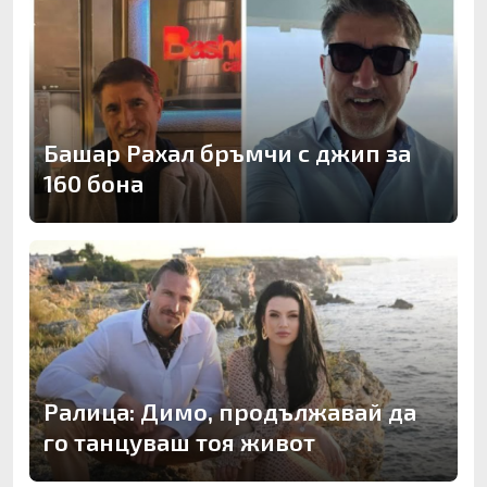
Башар Рахал бръмчи с джип за
160 бона
Ралица: Димо, продължавай да
го танцуваш тоя живот