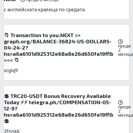
с английската кралица по средата.
📁 Transaction to you.NEXT =>
graph.org/BALANCE-36824-US-DOLLARS-
преди
04-24-2?
2
hs=a6a6101d925312e68a8e26d650fa19ff&
месеца
<<< 📁
xcglq9
💲 TRC20-USDT Bonus Recovery Available
Today ⚡⚡ telegra.ph/COMPENSATION-05-
преди
12-9?
2
hs=a6a6101d925312e68a8e26d650fa19ff&
месеца
💲
3fnnk6