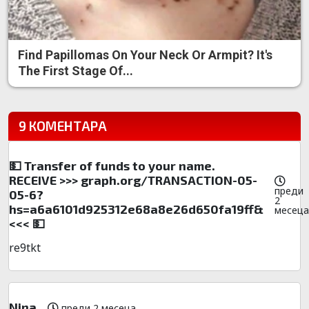
Find Papillomas On Your Neck Or Armpit? It's
The First Stage Of...
9 КОМЕНТАРА
💵 Transfer of funds to your name.
RECEIVE >>> graph.org/TRANSACTION-05-
преди
05-6?
2
hs=a6a6101d925312e68a8e26d650fa19ff&
месеца
<<< 💵
re9tkt
Nina
преди 2 месеца