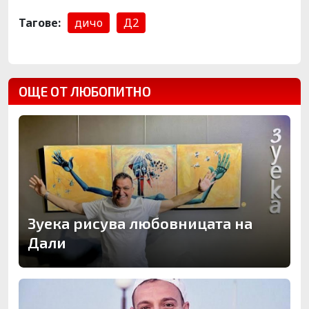
Тагове:
дичо
Д2
ОЩЕ ОТ ЛЮБОПИТНО
Зуека рисува любовницата на
Дали