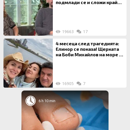
подмлади се и сложи край
на 20-годишен брак
19663
17
4 месеца след трагедията:
Елинор се показа! Щерката
на Боби Михайлов на море с
майка си
16905
7
6 h 10 min