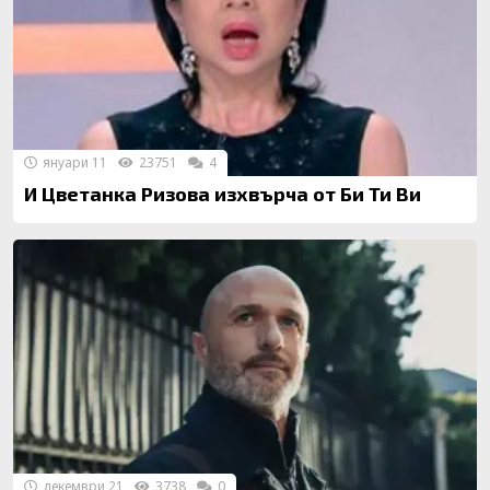
януари 11
23751
4
И Цветанка Ризова изхвърча от Би Ти Ви
декември 21
3738
0