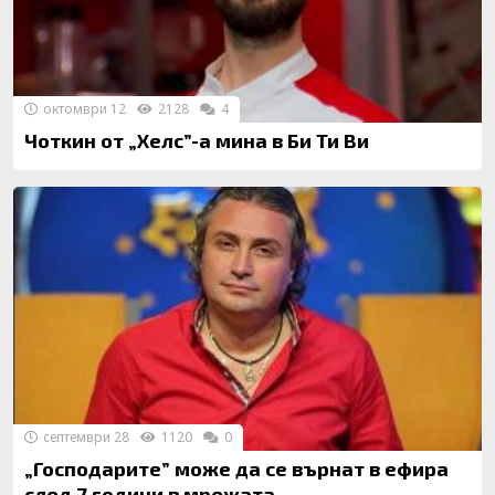
октомври 12
2128
4
Чоткин от „Хелс”-а мина в Би Ти Ви
септември 28
1120
0
„Господарите” може да се върнат в ефира
след 7 години в мрежата