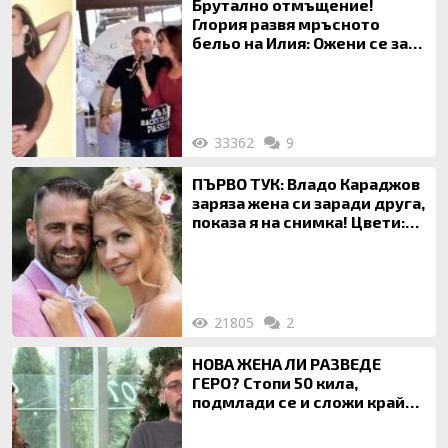
Брутално отмъщение!
Глория развя мръсното
бельо на Илия: Ожени се за
120 кг жена, заряза Симона,
за да гледа чуждо дете!
33362
9
ПЪРВО ТУК: Владо Караджов
заряза жена си заради друга,
показа я на снимка! Цвети:
Ти си фалшив герой!
21805
2
НОВА ЖЕНА ЛИ РАЗВЕДЕ
ГЕРО? Стопи 50 кила,
подмлади се и сложи край
на 20-годишен брак