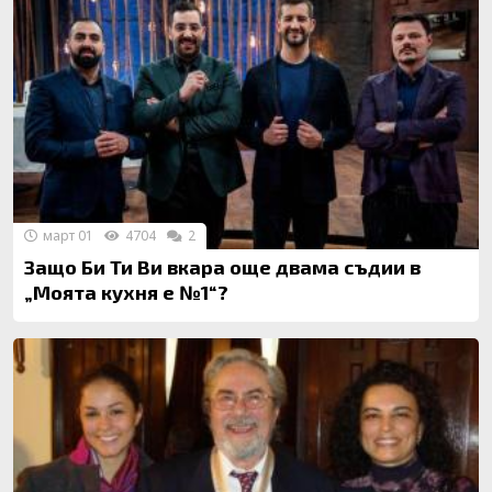
март 01
4704
2
Защо Би Ти Ви вкара още двама съдии в
„Моята кухня е №1“?