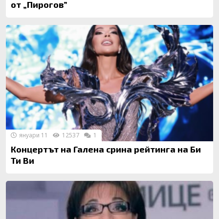
от „Пирогов”
януари 11
12537
1
Концертът на Галена срина рейтинга на Би
Ти Ви