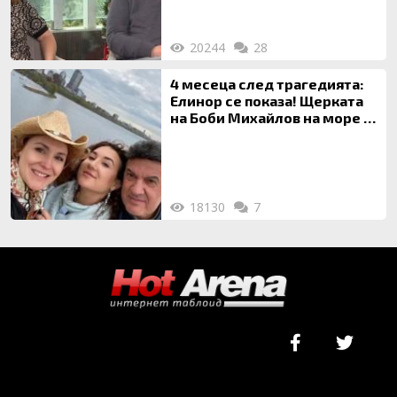
20244
28
4 месеца след трагедията:
Елинор се показа! Щерката
на Боби Михайлов на море с
майка си
18130
7