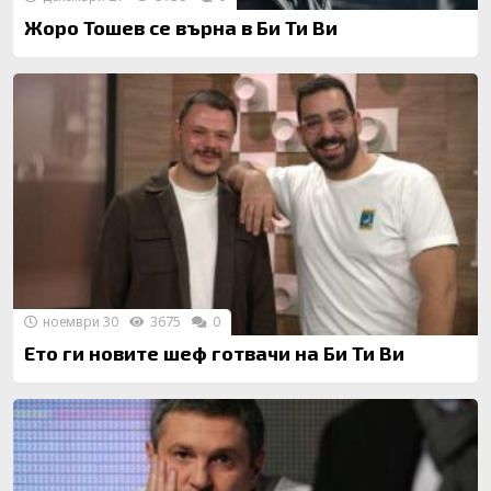
Жоро Тошев се върна в Би Ти Ви
ноември 30
3675
0
Ето ги новите шеф готвачи на Би Ти Ви