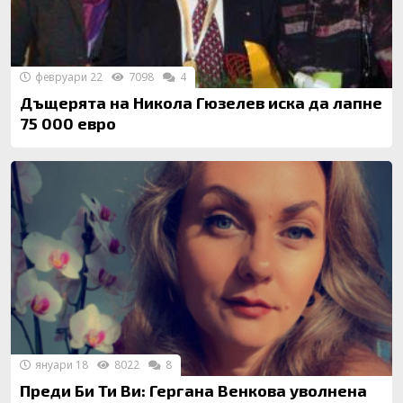
февруари 22
7098
4
Дъщерята на Никола Гюзелев иска да лапне
75 000 евро
януари 18
8022
8
Преди Би Ти Ви: Гергана Венкова уволнена