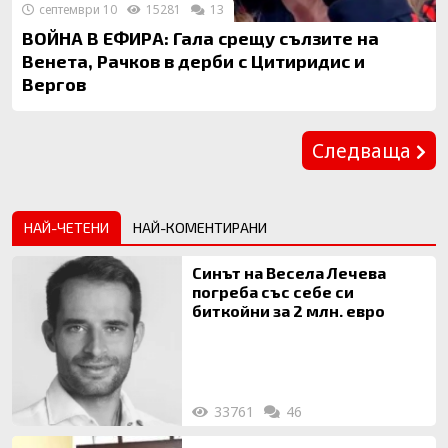
септември 10
15281
13
ВОЙНА В ЕФИРА: Гала срещу сълзите на
Венета, Рачков в дерби с Цитиридис и
Вергов
Предишна
Следваща
НАЙ-ЧЕТЕНИ
НАЙ-КОМЕНТИРАНИ
Синът на Весела Лечева
погреба със себе си
биткойни за 2 млн. евро
33761
46