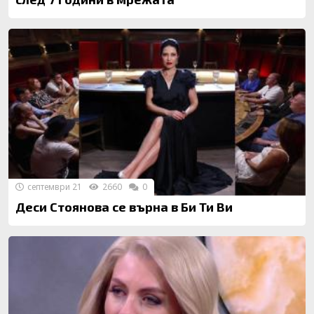
септември 21
2660
0
Деси Стоянова се върна в Би Ти Ви