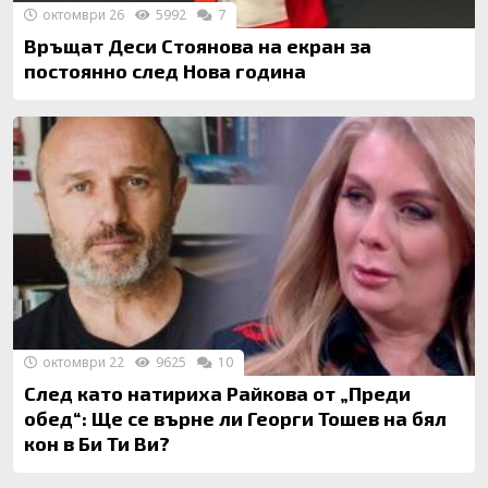
октомври 26
5992
7
Връщат Деси Стоянова на екран за
постоянно след Нова година
октомври 22
9625
10
След като натириха Райкова от „Преди
обед“: Ще се върне ли Георги Тошев на бял
кон в Би Ти Ви?