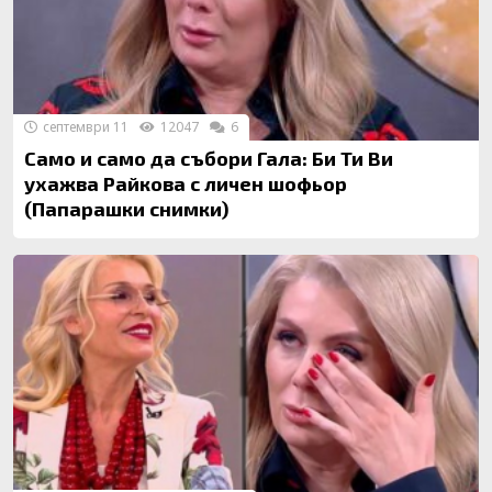
септември 11
12047
6
Само и само да събори Гала: Би Ти Ви
ухажва Райкова с личен шофьор
(Папарашки снимки)