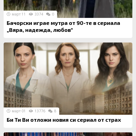
март 11
3374
0
Бачорски играе мутра от 90-те в сериала
„Вяра, надежда, любов“
март 01
13776
8
Би Ти Ви отложи новия си сериал от страх