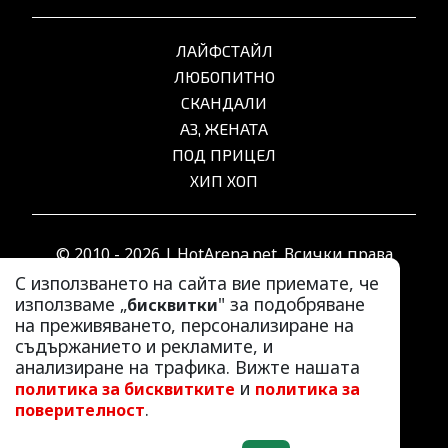
ЛАЙФСТАЙЛ
ЛЮБОПИТНО
СКАНДАЛИ
АЗ, ЖЕНАТА
ПОД ПРИЦЕЛ
ХИП ХОП
© 2010 - 2026 | HotArena.net. Всички права
запазени.
С използването на сайта вие приемате, че
използваме „
" за подобряване
бисквитки
на преживяването, персонализиране на
РЕКЛАМА
съдържанието и рекламите, и
КОНТАКТИ
анализиране на трафика. Вижте нашата
и
политика за бисквитките
политика за
ОБЩИ УСЛОВИЯ
.
поверителност
ПОЛИТИКА ЗА ПОВЕРИТЕЛНОСТ
ПОЛИТИКА ЗА БИСКВИТКИТЕ