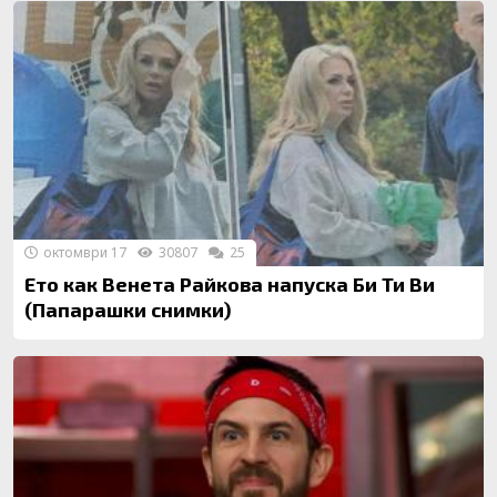
октомври 17
30807
25
Ето как Венета Райкова напуска Би Ти Ви
(Папарашки снимки)