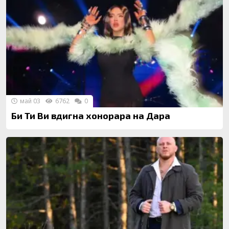
май 03
6762
0
Би Ти Ви вдигна хонорара на Дара