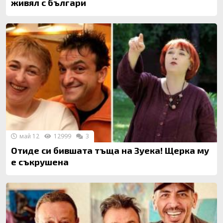
живял с българи
май 12
12999
3
Отиде си бившата тъща на Зуека! Щерка му
е съкрушена