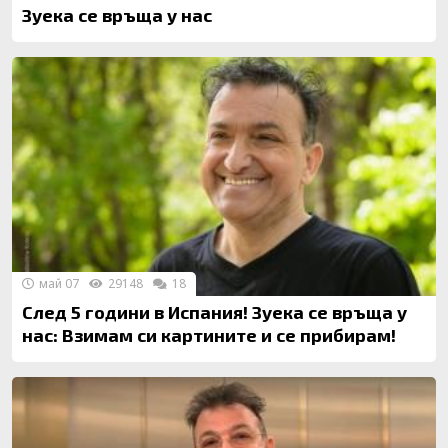
Зуека се връща у нас
май 07
29148
18
След 5 години в Испания! Зуека се връща у
нас: Взимам си картините и се прибирам!