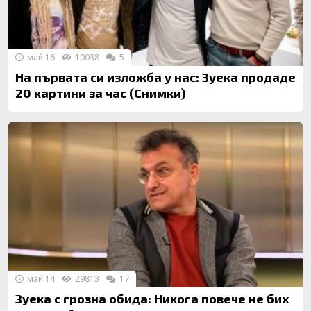
май 16
10038
5
На първата си изложба у нас: Зуека продаде
20 картини за час (Снимки)
май 14
29813
17
Зуека с грозна обида: Никога повече не бих