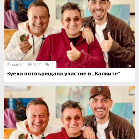
май 04
1771
1
Зуека потвърждава участие в „Капките”