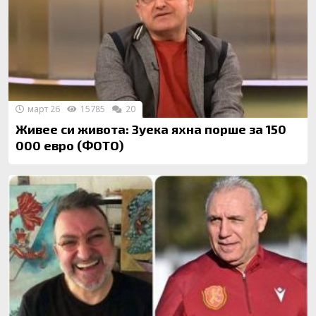
март 26
15785
20
Живее си живота: Зуека яхна порше за 150
000 евро (ФОТО)