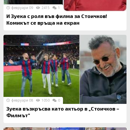
февруари 09
2415
1
И Зуека с роля във филма за Стоичков!
Комикът се връща на екран
февруари 08
1050
0
Зуека възкръсва като актьор в „Стоичков –
Филмът”