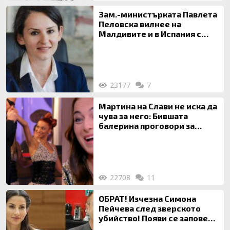
Зам.-министърката Павлета
Пеловска вилнее на
Малдивите и в Испания с
богата любовница – брокер
на недвижими имоти
23177
7
Мартина на Слави не иска да
чува за него: Бившата
балерина проговори за
живота си с Дългия
22708
11
ОБРАТ! Изчезна Симона
Пейчева след зверското
убийство! Появи се заповед
за локализирането й