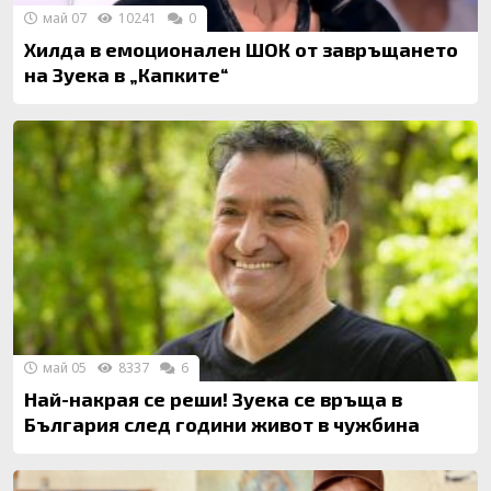
май 07
10241
0
Хилда в емоционален ШОК от завръщането
на Зуека в „Капките“
май 05
8337
6
Най-накрая се реши! Зуека се връща в
България след години живот в чужбина