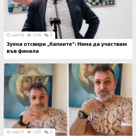
май 08
3108
0
Зуека отсвири „Капките“: Няма да участвам
във финала
май 07
1435
0