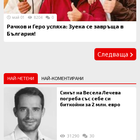
май 01
8204
0
Рачков и Геро успяха: Зуека се завръща в
България!
Предишна
Следваща
НАЙ-ЧЕТЕНИ
НАЙ-КОМЕНТИРАНИ
Синът на Весела Лечева
погреба със себе си
биткойни за 2 млн. евро
31290
30