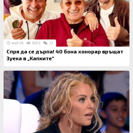
май 08
8652
23
Спря да се дърпа! 40 бона хонорар връщат
Зуека в „Капките“