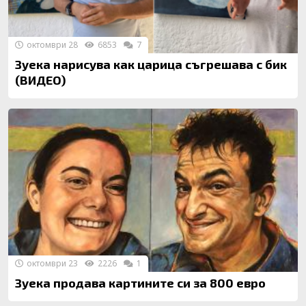
октомври 28
6853
7
Зуека нарисува как царица съгрешава с бик
(ВИДЕО)
октомври 23
2226
1
Зуека продава картините си за 800 евро