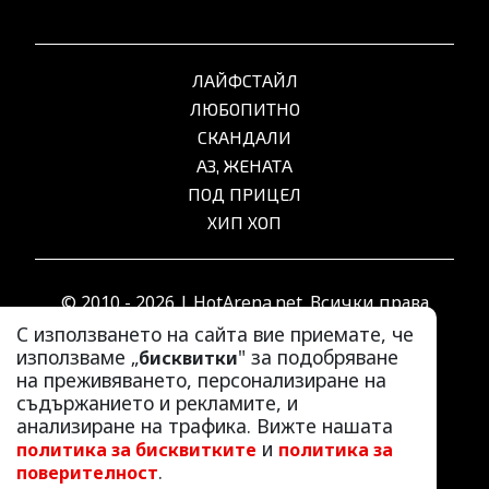
ЛАЙФСТАЙЛ
ЛЮБОПИТНО
СКАНДАЛИ
АЗ, ЖЕНАТА
ПОД ПРИЦЕЛ
ХИП ХОП
© 2010 - 2026 | HotArena.net. Всички права
запазени.
С използването на сайта вие приемате, че
използваме „
" за подобряване
бисквитки
на преживяването, персонализиране на
РЕКЛАМА
съдържанието и рекламите, и
КОНТАКТИ
анализиране на трафика. Вижте нашата
и
политика за бисквитките
политика за
ОБЩИ УСЛОВИЯ
.
поверителност
ПОЛИТИКА ЗА ПОВЕРИТЕЛНОСТ