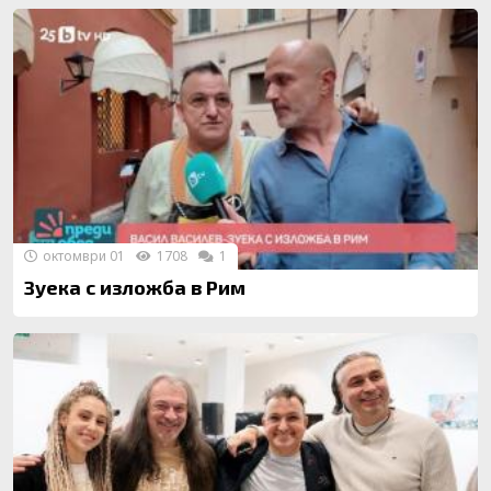
октомври 01
1708
1
Зуека с изложба в Рим