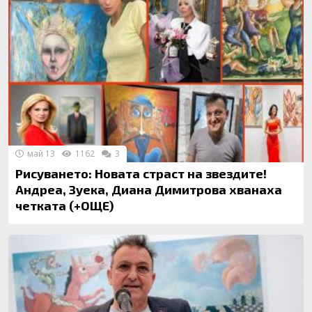
май 13
1162
3
Рисуването: Новата страст на звездите!
Андреа, Зуека, Диана Димитрова хванаха
четката (+ОЩЕ)