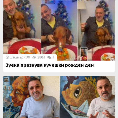
декември 30
2884
1
Зуека празнува кучешки рожден ден