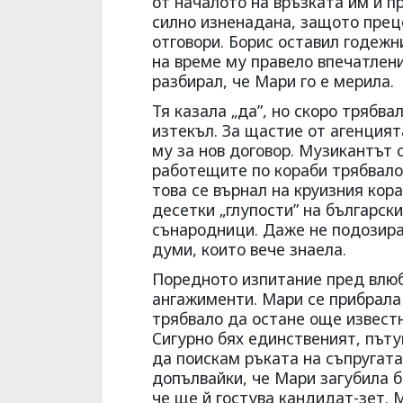
от началото на връзката им й п
силно изненадана, защото преце
отговори. Борис оставил годежн
на време му правело впечатлени
разбирал, че Мари го е мерила.
Тя казала „да”, но скоро трябва
изтекъл. За щастие от агенцият
му за нов договор. Музикантът 
работещите по кораби трябвало
това се върнал на круизния кор
десетки „глупости” на български
сънародници. Даже не подозирал
думи, които вече знаела.
Поредното изпитание пред влюб
ангажименти. Мари се прибрала 
трябвало да остане още известн
Сигурно бях единственият, пъту
да поискам ръката на съпругата
допълвайки, че Мари загубила ба
че ще й гостува кандидат-зет. 