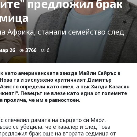
ките” предложил брак
дмица
а Африка, станали семейство след
 мар 26
3766
6
ик като американската звезда Майли Сайръс в
о Нова тв и заслужено критичният Димитър
 Азис го определи като смел, а пък Хилда Казасян
кият!”. Певецът не влезе като една от големите
а пролича, че им е равностоен.
ис спечелил дамата на сърцето си Мари.
во се убедила, че е кавалер и след това
й предложил брак още на втората седмица от