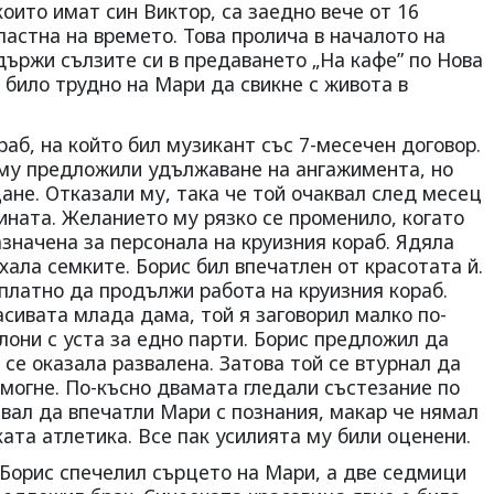
които имат син Виктор, са заедно вече от 16
ластна на времето. Това пролича в началото на
сдържи сълзите си в предаването „На кафе” по Нова
е било трудно на Мари да свикне с живота в
раб, на който бил музикант със 7-месечен договор.
, му предложили удължаване на ангажимента, но
ане. Отказали му, така че той очаквал след месец
дината. Желанието му рязко се променило, когато
значена за персонала на круизния кораб. Ядяла
хала семките. Борис бил впечатлен от красотата й.
езплатно да продължи работа на круизния кораб.
асивата млада дама, той я заговорил малко по-
лони с уста за едно парти. Борис предложил да
 се оказала развалена. Затова той се втурнал да
помогне. По-късно двамата гледали състезание по
вал да впечатли Мари с познания, макар че нямал
ката атлетика. Все пак усилията му били оценени.
 Борис спечелил сърцето на Мари, а две седмици