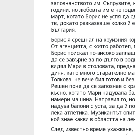
запознанството им. Съпрузите, 
години, но любовта им е неподв
март, когато Борис не успя да 
тв, докато разказваше колко й 
България.
Борис я срещнал на круизния ко
От агенцията, с която работел
Борис поискал по-високо заплащ
да се завърне за по-дълго в ро
видял Мари в столовата, предна
диня, като много старателно ма
Толкова, че вече бил готов и б
Решен поне да се запознае с кр
късно, когато Мари надувала ба
намери машина. Направил го, но
надува балони с уста, за да й 
лека атлетика. Музикантът опит
кой знае какви в областта на ле
След известно време ухажване,