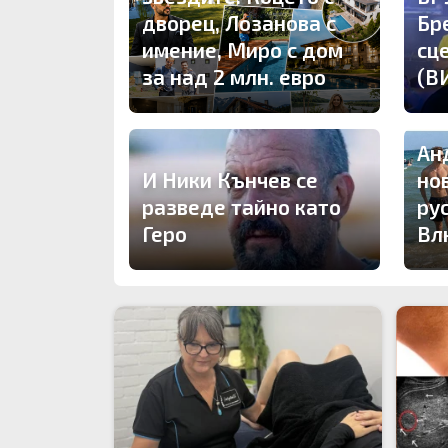
дворец, Лозанова с
Бр
имение, Миро с дом
сц
за над 2 млн. евро
(В
Ан
И Ники Кънчев се
но
разведе тайно като
ру
Геро
Вл