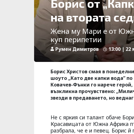
Борис от „Кап
на втората се
Жена му Мари е от Южн
куп перипетии
Румен Димитров
13:00 | 22
Борис Христов смая в понеделн
шоуто „Като две капки вода” п
Ковачев-Фънки го нарече герой,
възкликна прочувствено: „Милич
звезди в предаването, но веднаг
Не с яркия си талант обаче Бор
Красавицата от Южна Африка пър
разбрала, че е и певец. Борис 