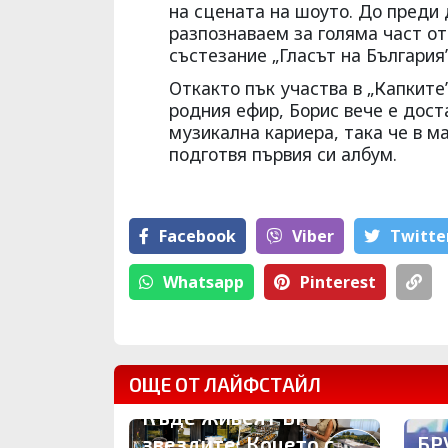
на сцената на шоуто. До преди 
разпознаваем за голяма част от
състезание „Гласът на България”
Откакто пък участва в „Капките
родния ефир, Борис вече е дост
музикална кариера, така че в м
подготвя първия си албум.
Facebook
Viber
Тwitte
Whatsapp
Pinterest
ОЩЕ ОТ ЛАЙФСТАЙЛ
Къде живеят БГ
звездите: Коцето с
БР