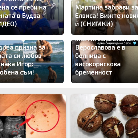
ена се преби на
Мартина забрави з
ената в Будва
Елвиса! Вижте нови
ИДЕО)
й (СНИМКИ)
Драма вместо
щастие: Кристина
дреа призна за
Верославова е в
вата си любов –
болница с
снака Игор:
високорискова
юбена съм!
бременност