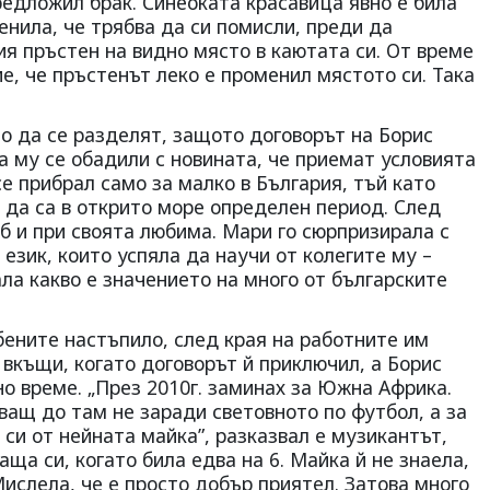
редложил брак. Синеоката красавица явно е била
нила, че трябва да си помисли, преди да
ия пръстен на видно място в каютата си. От време
е, че пръстенът леко е променил мястото си. Така
ло да се разделят, защото договорът на Борис
а му се обадили с новината, че приемат условията
се прибрал само за малко в България, тъй като
 да са в открито море определен период. След
аб и при своята любима. Мари го сюрпризирала с
 език, които успяла да научи от колегите му –
а какво е значението на много от българските
ените настъпило, след края на работните им
вкъщи, когато договорът й приключил, а Борис
о време. „През 2010г. заминах за Южна Африка.
ващ до там не заради световното по футбол, а за
 си от нейната майка”, разказвал е музикантът,
ща си, когато била едва на 6. Майка й не знаела,
Мислела, че е просто добър приятел. Затова много