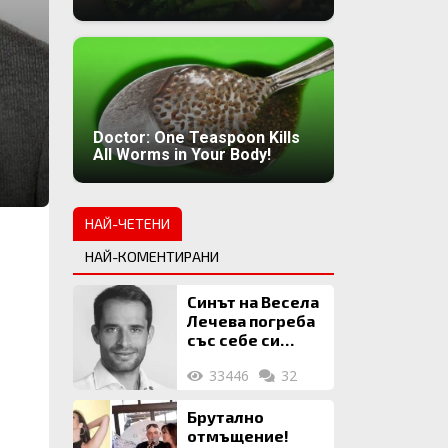
Doctor: One Teaspoon Kills
All Worms in Your Body!
НАЙ-ЧЕТЕНИ
НАЙ-КОМЕНТИРАНИ
Синът на Весела
Лечева погреба
със себе си
биткойни за 2
33446
32
млн. евро
Брутално
отмъщение!