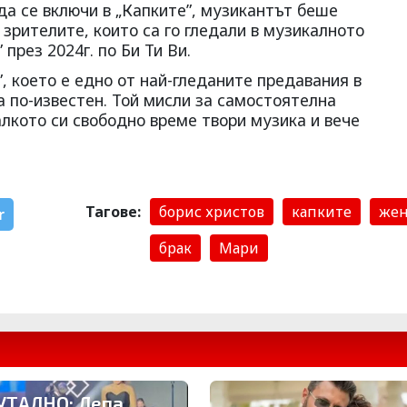
да се включи в „Капките”, музикантът беше
 зрителите, които са го гледали в музикалното
 през 2024г. по Би Ти Ви.
”, което е едно от най-гледаните предавания в
а по-известен. Той мисли за самостоятелна
алкото си свободно време твори музика и вече
Тагове:
борис христов
капките
жен
r
брак
Мари
УТАЛНО: Лепа