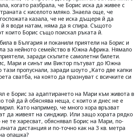
ла, когато разбрала, че Борис иска да живее с
страната с киселото мляко. Знаела още, че
 госпожата казала, че не иска дъщеря й да
 й я води натам, няма да я спира. Същото
от които Борис също поискал ръката й.
била в България и поканили приятели на Борис и
ила за нейното семейство в Южна Африка. Нямало
 приятели, заради скъпите самолетни билети.
рис, Мари и синът им Виктор пътуват до Южна
 тази пропуснали, заради шоуто „Като две капки
рета сватба, на която да празнуват с всичките си
лял е Борис за адаптирането на Мари към живота в
о той да й обяснява неща, с които и днес не е
мирил. Като например, че много хора връзват
чат да живеят на синджир. Или защо хората рядко
 не те харесват, обяснявал Борис на Мари, по-
алната дистанция и по-точно как на 3 кв. метра
на опашка?