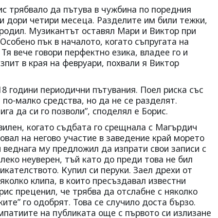
ис трябвало да пътува в чужбина по поредния
ли дори четири месеца. Разделите им били тежки,
 родил. Музикантът оставял Мари и Виктор при
 Особено пък в началото, когато съпругата на
 Тя вече говори перфектно езика, владее го и
зпит в края на февруари, похвали я Виктор
18 години периодични пътувания. Поел риска със
 по-малко средства, но да не се разделят.
ига да си го позволи”, споделял е Борис.
вилен, когато съдбата го срещнала с Магърдич
овал на негово участие в заведение край морето
и веднага му предложил да изпрати свои записи с
леко неуверен, тъй като до преди това не бил
икателството. Купил си перуки. Заел дрехи от
няколко клипа, в които пресъздавал известни
рис преценил, че трябва да отслабне с няколко
ките” го одобрят. Това се случило доста бързо.
мпатиите на публиката още с първото си излизане