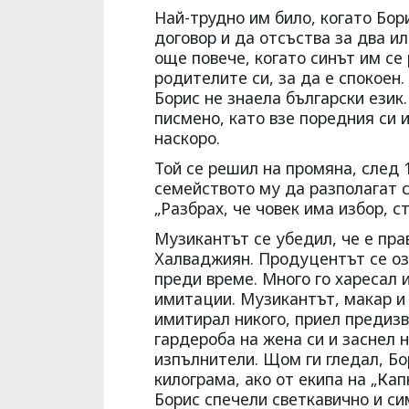
Най-трудно им било, когато Бор
договор и да отсъства за два и
още повече, когато синът им се
родителите си, за да е спокоен.
Борис не знаела български език.
писмено, като взе поредния си и
наскоро.
Той се решил на промяна, след 
семейството му да разполагат с
„Разбрах, че човек има избор, ст
Музикантът се убедил, че е пра
Халваджиян. Продуцентът се оз
преди време. Много го харесал 
имитации. Музикантът, макар и 
имитирал никого, приел предизв
гардероба на жена си и заснел 
изпълнители. Щом ги гледал, Бо
килограма, ако от екипа на „Кап
Борис спечели светкавично и си