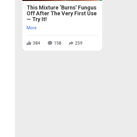
This Mixture ‘Burns’ Fungus
Off After The Very First Use
— Try It!
More
384
158
259