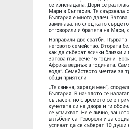
се изненадала. Дори се разплака
Мари в България. Тя свързвала 
България е много далеч. Затова
заминава, но след като сърцето
отговорили и братята на Мари, 
Направили две сватби. Първата 
неговото семейство. Втората б
как да съберат всички близки и
Затова пък, вече 16 години, Бо
Африка веднъж в годината. Само
вода”. Семейството мечтае за т
общи приятели.
„Тя свикна, заради мен”, споде
България. В началото се налагал
съгласен, но с времето се е при
кучетата си на двора и ги обри
се усмихват. Не е лично, защото
вглъбени са. Говорели и за соци
успяват да се съберат 10 души 