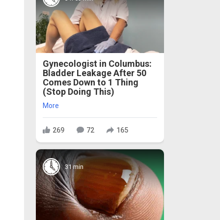
Gynecologist in Columbus:
Bladder Leakage After 50
Comes Down to 1 Thing
(Stop Doing This)
More
269
72
165
31 min