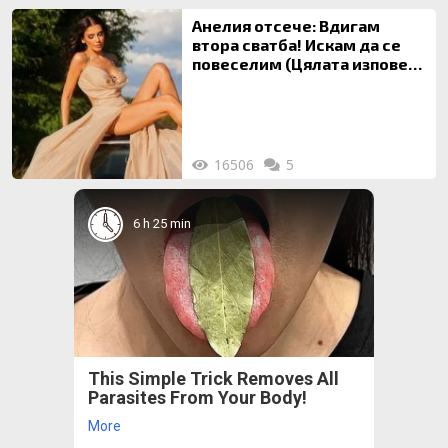
Анелия отсече: Вдигам
втора сватба! Искам да се
повеселим (Цялата изповед
ТУК)
16506
5
6 h 25 min
This Simple Trick Removes All
Parasites From Your Body!
More