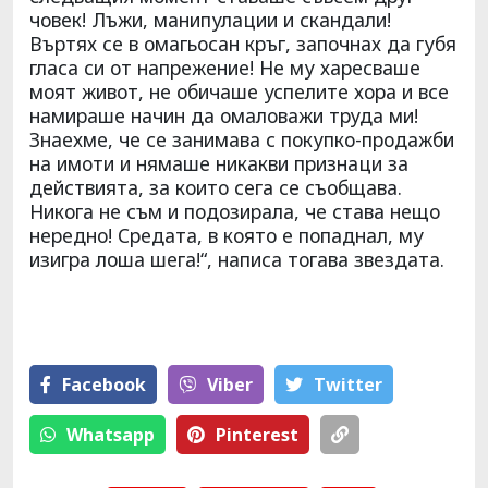
човек! Лъжи, манипулации и скандали!
Въртях се в омагьосан кръг, започнах да губя
гласа си от напрежение! Не му харесваше
моят живот, не обичаше успелите хора и все
намираше начин да омаловажи труда ми!
Знаехме, че се занимава с покупко-продажби
на имоти и нямаше никакви признаци за
действията, за които сега се съобщава.
Никога не съм и подозирала, че става нещо
нередно! Средата, в която е попаднал, му
изигра лоша шега!“, написа тогава звездата.
Facebook
Viber
Тwitter
Whatsapp
Pinterest