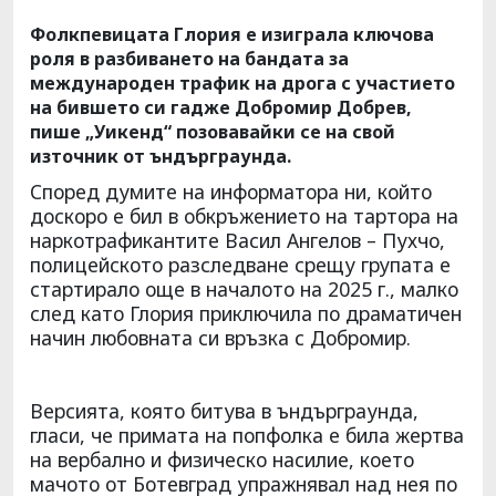
Фолкпевицата Глория е изиграла ключова
роля в разбиването на бандата за
международен трафик на дрога с участието
на бившето си гадже Добромир Добрев,
пише „Уикенд“ позовавайки се на свой
източник от ъндърграунда.
Според думите на информатора ни, който
доскоро е бил в обкръжението на тартора на
наркотрафикантите Васил Ангелов – Пухчо,
полицейското разследване срещу групата е
стартирало още в началото на 2025 г., малко
след като Глория приключила по драматичен
начин любовната си връзка с Добромир.
Версията, която битува в ъндърграунда,
гласи, че примата на попфолка е била жертва
на вербално и физическо насилие, което
мачото от Ботевград упражнявал над нея по