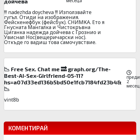
месеца
дойчева
!!! nadezhda doycheva !!! Използвайте
гугъл. Отиди на изображения.
Фейскенефбук (фейсбук). СНИМКА. Ето я
Гнусната Мангалка и Чистокръвна
Циганка надежда дойчева с Грознио и
Увиснал Нос(вещеричарски нос).
Откъде го вадиш това самочувствие.
📉 Free Sex. Chat me 🔜 graph.org/The-
Best-AI-Sex-Girlfriend-05-11?
преди
2
hs=a07d33ed136b5bd50e1fcb7184fd23b4&
месец
📉
vint8b
КОМЕНТИРАЙ