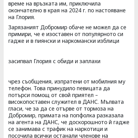
време на връзката им, приключила
окончателно в края на 2024 г. по настояване
на Глория.
Зарязаният Добромир обаче не можел да се
примири, че е изоставен от популярното си
гадже и в пиянски и наркомански изблици
засипвал Глория с обиди и заплахи
чрез съобщения, изпратени от мобилния му
телефон. Това принудило певицата да
потърси помощ от свой приятел –
високопоставен служител в ДАНС. Мълвата
гласи, че за да се отърве от тормоза на
Добромир, примата на попфолка разказала
на агента на ДАНС, че доскорошното й гадже
се занимава с трафик на наркотици и
посочила всички останали членове на