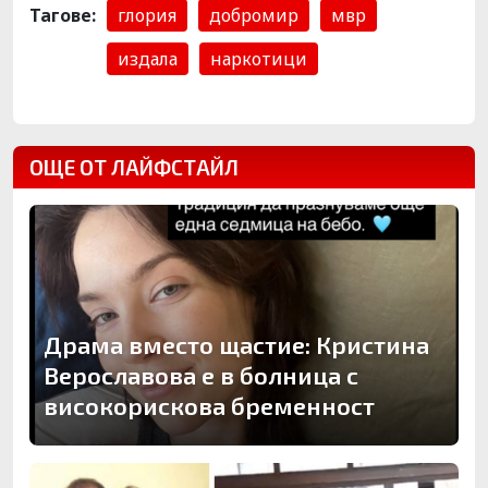
Тагове:
глория
добромир
мвр
издала
наркотици
ОЩЕ ОТ ЛАЙФСТАЙЛ
Драма вместо щастие: Кристина
Верославова е в болница с
високорискова бременност