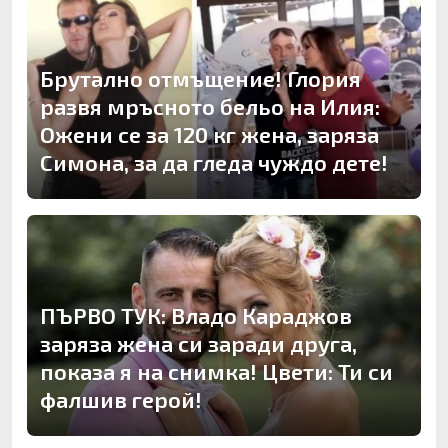
Брутално отмъщение! Глория
развя мръсното бельо на Илия:
Ожени се за 120 кг жена, заряза
Симона, за да гледа чуждо дете!
ПЪРВО ТУК: Владо Караджов
заряза жена си заради друга,
показа я на снимка! Цвети: Ти си
фалшив герой!