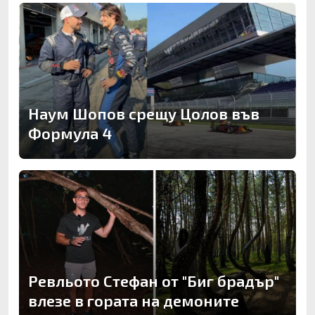
Наум Шопов срещу Цолов във
Формула 4
Ревльото Стефан от "Биг брадър"
влезе в гората на демоните