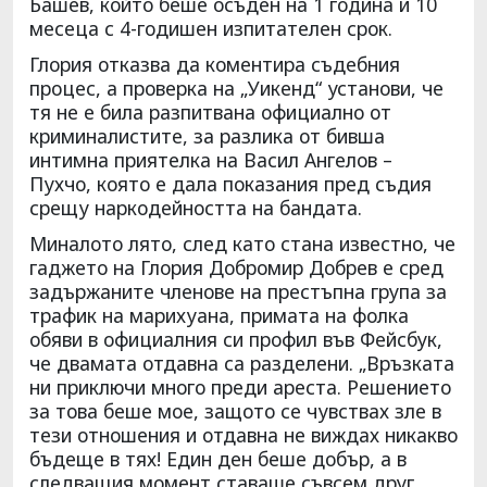
Башев, който беше осъден на 1 година и 10
месеца с 4-годишен изпитателен срок.
Глория отказва да коментира съдебния
процес, а проверка на „Уикенд“ установи, че
тя не е била разпитвана официално от
криминалистите, за разлика от бивша
интимна приятелка на Васил Ангелов –
Пухчо, която е дала показания пред съдия
срещу наркодейността на бандата.
Миналото лято, след като стана известно, че
гаджето на Глория Добромир Добрев е сред
задържаните членове на престъпна група за
трафик на марихуана, примата на фолка
обяви в официалния си профил във Фейсбук,
че двамата отдавна са разделени. „Връзката
ни приключи много преди ареста. Решението
за това беше мое, защото се чувствах зле в
тези отношения и отдавна не виждах никакво
бъдеще в тях! Един ден беше добър, а в
следващия момент ставаше съвсем друг