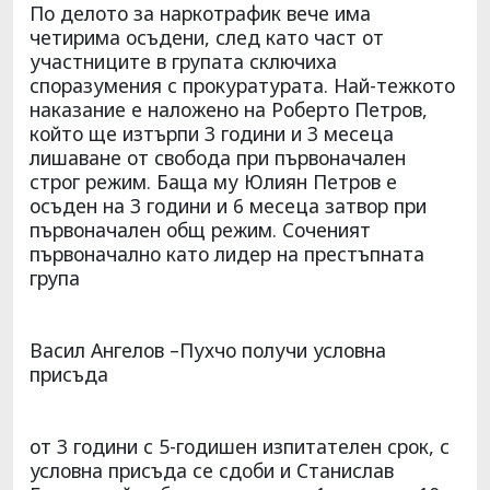
По делото за наркотрафик вече има
четирима осъдени, след като част от
участниците в групата сключиха
споразумения с прокуратурата. Най-тежкото
наказание е наложено на Роберто Петров,
който ще изтърпи 3 години и 3 месеца
лишаване от свобода при първоначален
строг режим. Баща му Юлиян Петров е
осъден на 3 години и 6 месеца затвор при
първоначален общ режим. Соченият
първоначално като лидер на престъпната
група
Васил Ангелов –Пухчо получи условна
присъда
от 3 години с 5-годишен изпитателен срок, с
условна присъда се сдоби и Станислав