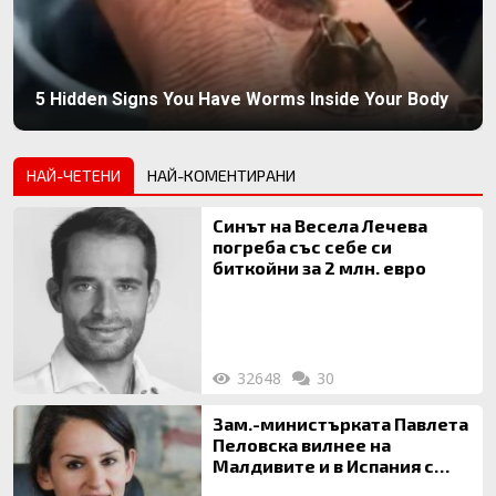
5 Hidden Signs You Have Worms Inside Your Body
НАЙ-ЧЕТЕНИ
НАЙ-КОМЕНТИРАНИ
Синът на Весела Лечева
погреба със себе си
биткойни за 2 млн. евро
32648
30
Зам.-министърката Павлета
Пеловска вилнее на
Малдивите и в Испания с
богата любовница – брокер