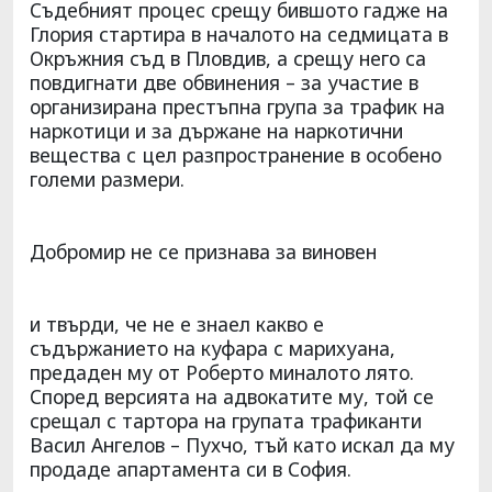
Съдебният процес срещу бившото гадже на
Глория стартира в началото на седмицата в
Окръжния съд в Пловдив, а срещу него са
повдигнати две обвинения – за участие в
организирана престъпна група за трафик на
наркотици и за държане на наркотични
вещества с цел разпространение в особено
големи размери.
Добромир не се признава за виновен
и твърди, че не е знаел какво е
съдържанието на куфара с марихуана,
предаден му от Роберто миналото лято.
Според версията на адвокатите му, той се
срещал с тартора на групата трафиканти
Васил Ангелов – Пухчо, тъй като искал да му
продаде апартамента си в София.