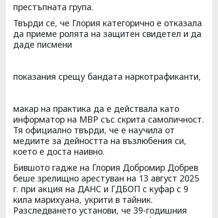
престъпната група.
Твърди се, че Глория категорично е отказала
да приеме ролята на защитен свидетел и да
даде писмени
показания срещу бандата наркотрафиканти,
макар на практика да е действала като
информатор на МВР със скрита самоличност.
Тя официално твърди, че е научила от
медиите за дейността на възлюбения си,
което е доста наивно.
Бившото гадже на Глория Добромир Добрев
беше зрелищно арестуван на 13 август 2025
г. при акция на ДАНС и ГДБОП с куфар с 9
кила марихуана, укрити в тайник.
Разследването установи, че 39-годишния