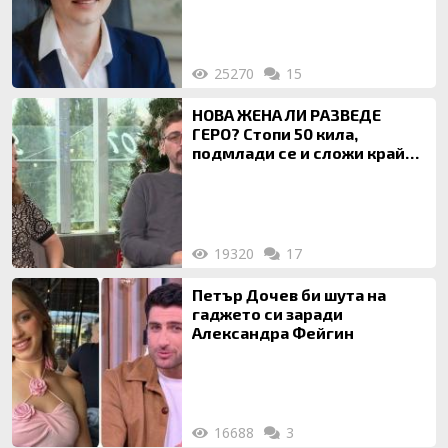
на недвижими имоти
25270
15
НОВА ЖЕНА ЛИ РАЗВЕДЕ
ГЕРО? Стопи 50 кила,
подмлади се и сложи край
на 20-годишен брак
19320
17
Петър Дочев би шута на
гаджето си заради
Александра Фейгин
16688
3