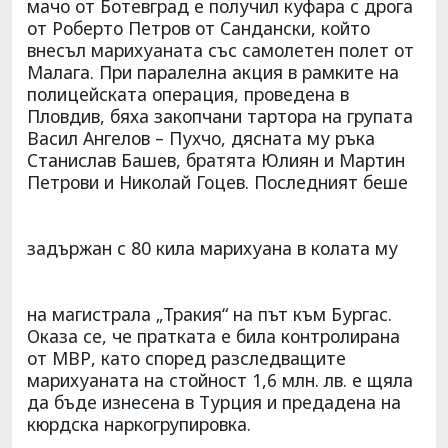
мачо от Ботевград е получил куфара с дрога
от Роберто Петров от Сандански, който
внесъл марихуаната със самолетен полет от
Малага. При паралелна акция в рамките на
полицейската операция, проведена в
Пловдив, бяха закопчани тартора на групата
Васил Ангелов – Пухчо, дясната му ръка
Станислав Башев, братята Юлиян и Мартин
Петрови и Николай Гоцев. Последният беше
задържан с 80 кила марихуана в колата му
на магистрала „Тракия“ на път към Бургас.
Оказа се, че пратката е била контролирана
от МВР, като според разследващите
марихуаната на стойност 1,6 млн. лв. е щяла
да бъде изнесена в Турция и предадена на
кюрдска наркогрупировка.