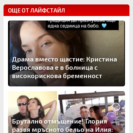
ОЩЕ ОТ ЛАЙФСТАЙЛ
Драма вместо щастие: Кристина
Верославова е в болница с
високорискова бременност
Брутално отмъщение! Глория
развя мръсното бельо на Илия: