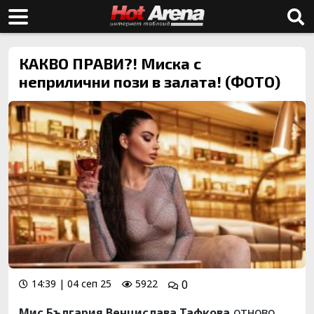
КАКВО ПРАВИ?! Миска с
неприлични пози в залата! (ФОТО)
14:39 | 04 сеп 25
5922
0
отново
Мис България Венцислава Тафкова