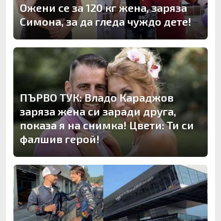
Ожени се за 120 кг жена, заряза
Симона, за да гледа чуждо дете!
ПЪРВО ТУК: Владо Караджов
заряза жена си заради друга,
показа я на снимка! Цвети: Ти си
фалшив герой!