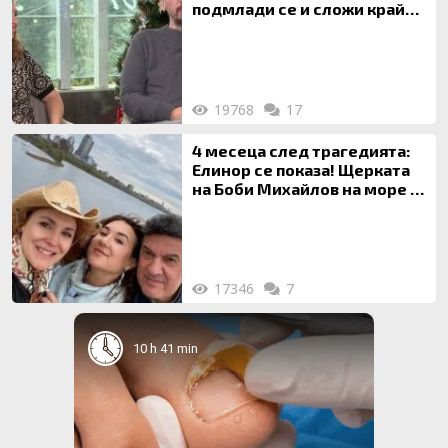
подмлади се и сложи край
на 20-годишен брак
19768
17
4 месеца след трагедията:
Елинор се показа! Щерката
на Боби Михайлов на море с
майка си
17346
7
10 h 41 min