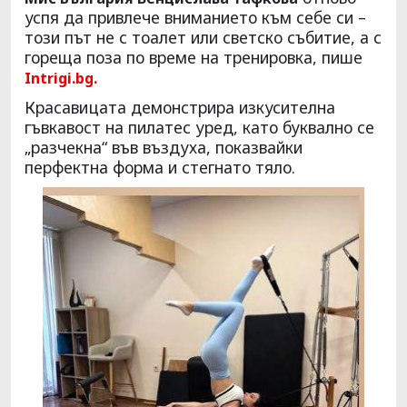
успя да привлече вниманието към себе си –
този път не с тоалет или светско събитие, а с
гореща поза по време на тренировка, пише
Intrigi.bg.
Красавицата демонстрира изкусителна
гъвкавост на пилатес уред, като буквално се
„разчекна“ във въздуха, показвайки
перфектна форма и стегнато тяло.