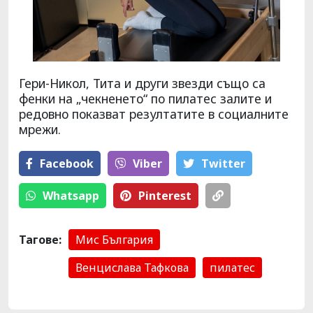
Гери-Никол, Тита и други звезди също са
фенки на „чекненето“ по пилатес залите и
редовно показват резултатите в социалните
мрежи.
Facebook
Viber
Тwitter
Whatsapp
Pinterest
Тагове:
Мис България
Венцислава Тафкова
пилатес