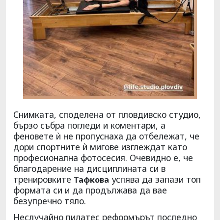
Снимката, споделена от пловдивско студио,
бързо събра погледи и коментари, а
феновете ѝ не пропуснаха да отбележат, че
дори спортните ѝ мигове изглеждат като
професионална фотосесия. Очевидно е, че
благодарение на дисциплината си в
тренировките
успява да запази топ
Тафкова
формата си и да продължава да вае
безупречно тяло.
Неслучайно пилатес реформърът последно