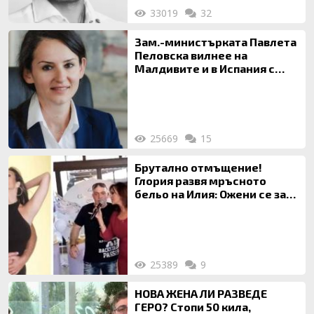
33019
32
Зам.-министърката Павлета
Пеловска вилнее на
Малдивите и в Испания с
богата любовница – брокер
на недвижими имоти
25669
15
Брутално отмъщение!
Глория развя мръсното
бельо на Илия: Ожени се за
120 кг жена, заряза Симона,
за да гледа чуждо дете!
25389
9
НОВА ЖЕНА ЛИ РАЗВЕДЕ
ГЕРО? Стопи 50 кила,