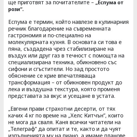
ще приготвят за почитателите –
„Еспума от
рози“.
Еспума е термин, който навлезе в кулинарния
речник благодарение на съвременната
гастрономия и по-специално на
молекулярната кухня. В основата си това е
пяна, създадена чрез стабилизиране на
въздух или друг газ в течност с помощта на
специализирана техника, обикновено със
сифони и сгъстители. Но зад простото
обяснение се крие впечатляваща
трансформация – от обикновен продукт до
лека и въздушна текстура, която променя
представата за вкус и усещане в устата.
„Евгени прави страхотни десерти, от тях
качих 4 кг по време на „Хелс Китчън“, които
не мога да сваля. Каня всички читатели на
„Телеграф“ да опитат и те, както и да чуят
изпълненията му на пиано, а имаме планове