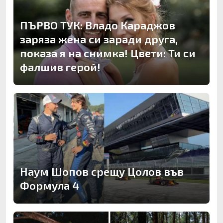
ПЪРВО ТУК: Владо Караджов
заряза жена си заради друга,
показа я на снимка! Цвети: Ти си
фалшив герой!
Наум Шопов срещу Цолов във
Формула 4