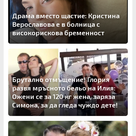
Драма вместо щастие: Кристина
Верославова е в болница с
високорискова бременност
Брутално отмъщение! Глория
развя мръсното бельо на Илия:
Ожени се за 120 кг жена, заряза
Симона, за да гледа чуждо дете!