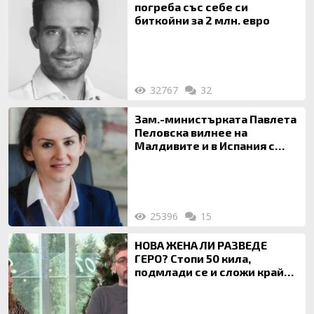
погреба със себе си
биткойни за 2 млн. евро
32767
32
Зам.-министърката Павлета
Пеловска вилнее на
Малдивите и в Испания с
богата любовница – брокер
на недвижими имоти
25396
15
НОВА ЖЕНА ЛИ РАЗВЕДЕ
ГЕРО? Стопи 50 кила,
подмлади се и сложи край
на 20-годишен брак