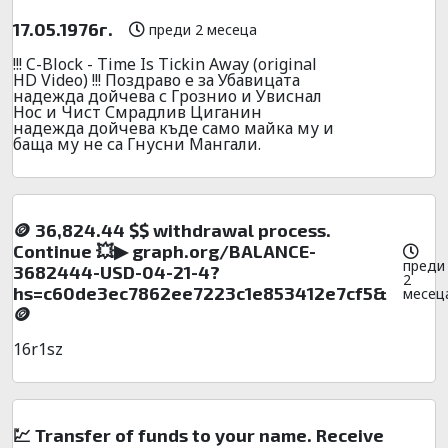
17.05.1976г.
преди 2 месеца
!!! C-Block - Time Is Tickin Away (original
HD Video) !!! Поздраво е за Убавицата
надежда дойчева с Грознио и Увиснал
Нос и Чист Смрадлив Циганин
надежда дойчева къде само майка му и
баща му не са Гнусни Мангали.
🪙 36,824.44 $$ withdrawal process.
Continue 💥▶ graph.org/BALANCE-
преди
3682444-USD-04-21-4?
2
hs=c60de3ec7862ee7223c1e853412e7cf5&
месец
🪙
16r1sz
💹 Transfer of funds to your name. Receive