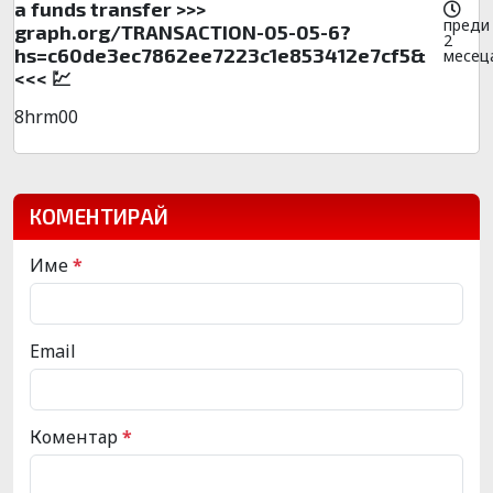
a funds transfer >>>
преди
graph.org/TRANSACTION-05-05-6?
2
hs=c60de3ec7862ee7223c1e853412e7cf5&
месец
<<< 💹
8hrm00
КОМЕНТИРАЙ
Име
*
Email
Коментар
*