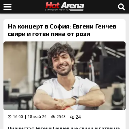
На концерт в София: Евгени Генчев
свири и готви пяна от рози
16:00 | 18 май 26
2548
24
Пианистът Евгени Генчев ще свири и готви на