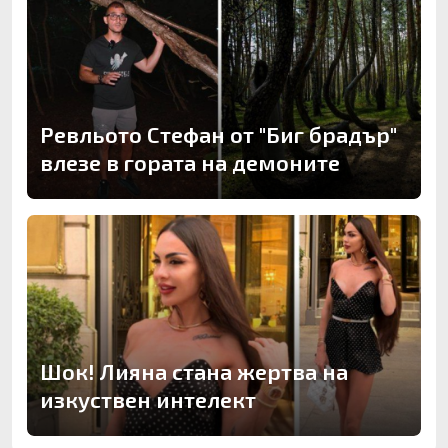
Ревльото Стефан от "Биг брадър"
влезе в гората на демоните
Шок! Лияна стана жертва на
изкуствен интелект