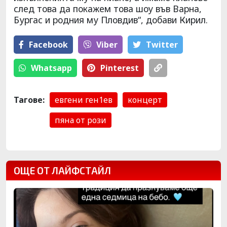
след това да покажем това шоу във Варна,
Бургас и родния му Пловдив“, добави Кирил.
Facebook
Viber
Тwitter
Whatsapp
Pinterest
Тагове:
евгени ген1ев
концерт
пяна от рози
ОЩЕ ОТ ЛАЙФСТАЙЛ