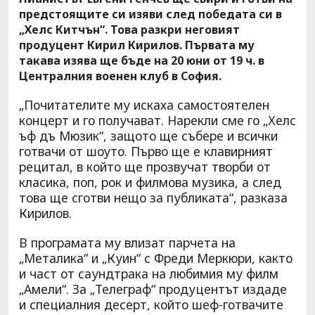
предстоящите си изяви след победата си в
„Хелс Китчън“. Това разкри неговият
продуцент Кирил Кирилов. Първата му
такава изява ще бъде на 20 юни от 19 ч. в
Централния военен клуб в София.
„Почитателите му искаха самостоятелен
концерт и го получават. Нарекли сме го „Хелс
ъф дъ Мюзик“, защото ще събере и всички
готвачи от шоуто. Първо ще е клавирният
рецитал, в който ще прозвучат творби от
класика, поп, рок и филмова музика, а след
това ще сготви нещо за публиката“, разказа
Кирилов.
В програмата му влизат парчета на
„Металика“ и „Куин“ с Фреди Меркюри, както
и част от саундтрака на любимия му филм
„Амели“. За „Телеграф“ продуцентът издаде
и специалния десерт, който шеф-готвачите