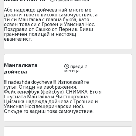
Абе надеждо дойчева най много ме
дразни твоето високо самочувствие, а
ти си Мангалка с главна буква, като
освен това си с Грозен и Увиснал Нос.
Поздрави от Сашко от Перник. Бивш
граничен полицай и настоящ
евангелист.
Мангалката
преди 2
месеца
дойчева
!!! nadezhda doycheva !!! Използвайте
гугъл. Отиди на изображения.
Фейскенефбук (фейсбук). СНИМКА. Ето я
Гнусната Мангалка и Чистокръвна
Циганка надежда дойчева с Грознио и
Увиснал Нос(вещеричарски нос).
Откъде го вадиш това самочувствие.