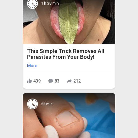
1 h 38 min
This Simple Trick Removes All
Parasites From Your Body!
More
439
83
212
53 min