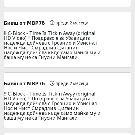
Бивш от МВР76
преди 2 месеца
!!! C-Block - Time Is Tickin Away (original
HD Video) !!! Поздраво е за Убавицата
надежда дойчева с Грознио и Увиснал
Нос и Чист Смрадлив Циганин
надежда дойчева къде само майка му и
баща му не са Гнусни Мангали.
Бивш от МВР76
преди 2 месеца
!!! C-Block - Time Is Tickin Away (original
HD Video) !!! Поздраво е за Убавицата
надежда дойчева с Грознио и Увиснал
Нос и Чист Смрадлив Циганин
надежда дойчева къде само майка му и
баща му не са Гнусни Мангали.