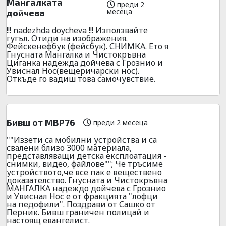
Мангалката
преди 2
месеца
дойчева
!!! nadezhda doycheva !!! Използвайте
гугъл. Отиди на изображения.
Фейскенефбук (фейсбук). СНИМКА. Ето я
Гнусната Мангалка и Чистокръвна
Циганка надежда дойчева с Грознио и
Увиснал Нос(вещеричарски нос).
Откъде го вадиш това самочувствие.
Бивш от МВР76
преди 2 месеца
""Иззети са мобилни устройства и са
свалени близо 3000 материала,
представляващи детска експлоатация -
снимки, видео, файлове""; Че тръсиме
устройството,че все пак е веществено
доказателство. Гнусната и Чистокръвна
МАНГАЛКА надеждо дойчева с Грознио
и Увиснал Нос е от фракцията "лофци
на педофили". Поздрави от Сашко от
Перник. Бивш граничен полицай и
настоящ евангелист.