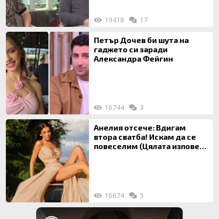
19418
17
Петър Дочев би шута на
гаджето си заради
Александра Фейгин
16744
3
Анелия отсече: Вдигам
втора сватба! Искам да се
повеселим (Цялата изповед
ТУК)
16674
5