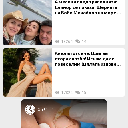
4 месеца след трагедията:
Елинор се показа! Щерката
на Боби Михайлов на море с
майка си
19264
14
Анелия отсече: Вдигам
втора сватба! Искам да се
повеселим (Цялата изповед
ТУК)
17822
15
3 h 31 min