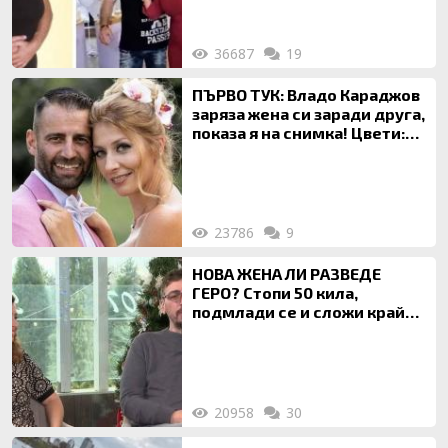
36687
19
ПЪРВО ТУК: Владо Караджов
заряза жена си заради друга,
показа я на снимка! Цвети:
Ти си фалшив герой!
23786
9
НОВА ЖЕНА ЛИ РАЗВЕДЕ
ГЕРО? Стопи 50 кила,
подмлади се и сложи край
на 20-годишен брак
20958
30