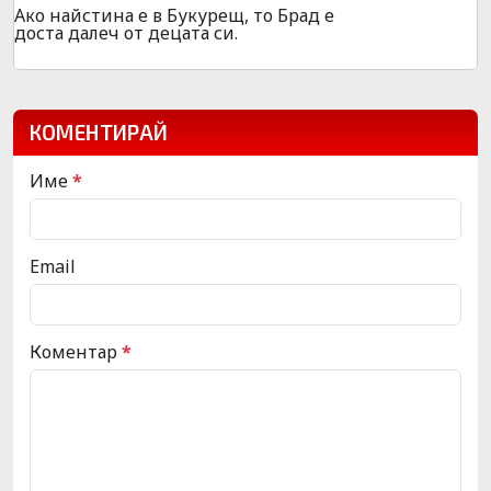
Ако найстина е в Букурещ, то Брад е
доста далеч от децата си.
КОМЕНТИРАЙ
Име
*
Email
Коментар
*