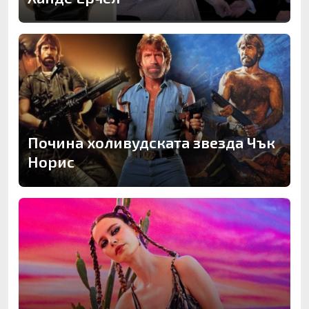
Почина холивудската звезда Чък
Норис