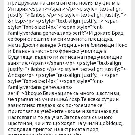
придружава на снимките на новия му филм в
Унгария.</span></span></p> <p style="text-align:
justify; "> &nbsp;</p> <p style="text-align: justify; ">
&nbsp;</p> <p style="text-align: justify; "> <span
style="font-size:14px;"><span style="font-
family:verdana,geneva,sans-serif;">И докато Брад
се бори с лошите на снимачната площадка,
мама Джоли заведе 3-годишните близнаци Нокс
и Вивиан в частното френско училище в
Будапеща, където ги записа на предучилищни
занятия.</span></span></p> <p style="text-align:
justify; "> &nbsp;</p> <p style="text-align: justify; ">
&nbsp;</p> <p style="text-align: justify; "> <span
style="font-size:14px;"><span style="font-
family:verdana,geneva,sans-
serif;">&bdquo;Близнаците са много щастливи,
че тръгват на училище.&nbsp;Те всяка сутрин
завистливо гледаха как по-големите се
приготвят за учебните часове и започнаха да
настояват и те да учат. Затова сега са много
щастливи, че и те ще ходят на училище&ldquo;,
споделил приятел на актрисата пред