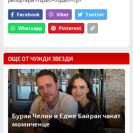
репортери.</span></span></p>
Facebook
Viber
Тwitter
Whatsapp
Pinterest
ОЩЕ ОТ ЧУЖДИ ЗВЕЗДИ
Бурак Челик и Едже Байрак чакат
момиченце