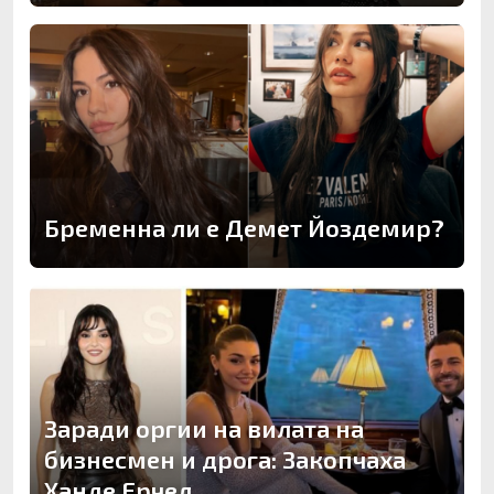
Бременна ли е Демет Йоздемир?
Заради оргии на вилата на
бизнесмен и дрога: Закопчаха
Ханде Ерчел