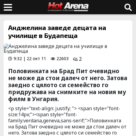
Анджелина заведе децата на
училище в Будапеща
9:32 | 22 окт 11
22603
2
Половинката на Брад Пит очевидно
не може да стои далеч от него. Затова
заедно с цялото си семейство го
придружава на снимките на новия му
филм в Унгария.
<p style="text-align: justify; "> <span style="font-
size:14px;"><span style="font-
family:verdana,geneva,sans-serif;">Половинката
на Брад Пит очевидно не може да стои далеч от
него. Затова заедно с цялото си семейство го