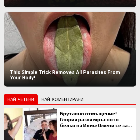
This Simple Trick Removes All Parasites From
Your Body!
НАЙ-ЧЕТЕНИ
НАЙ-КОМЕНТИРАНИ
Брутално отмъщение!
Глория развя мръсното
бельо на Илия: Ожени се за
120 кг жена, заряза Симона,
за да гледа чуждо дете!