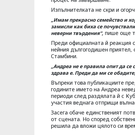
Изпълнителката не скри и огор
„Имам прекрасно семейство и хор
замисли как биха се почувствали
пише още т
неверни твърдения“,
Преди официалната й реакция с
нейния дългогодишен приятел, 
Стамбини.
„Андреа не е правила опит да се
здрава е. Преди да ми се обадите,
Въпреки това публикациите пре
годините името на Андреа неве
периоди след раздялата й с Ку
участия веднага отприщи вълна
Засега обаче единственият пот
от сцената. Но според собствен
решила да вложи цялото си врем