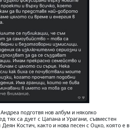
 Андреа подготвя нов албум и няколко
д тях са дует с Цапана и Урагани, съвместен
Деян Костич, както и нова песен с Оцко, която е в