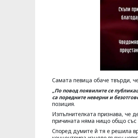
Самата певица обаче твърди, че
„По повод появилите се публикац
са поредните неверни и безотго
позиция.
Изпълнителката признава, че де
причината няма нищо общо със 
Според думите й тя е решила вр
концентрира изцяло върху нови