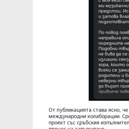
От публикацията става ясно, че
международни колаборации. Сре
проект със сръбския изпълнител 
процес на завършване.