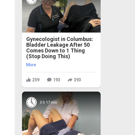
Gynecologist in Columbus:
Bladder Leakage After 50
Comes Down to 1 Thing
(Stop Doing This)
More
259
193
393
3 h 17 min