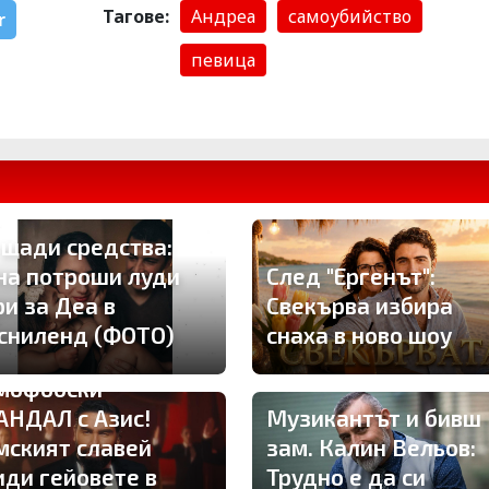
Тагове:
Андреа
самоубийство
r
певица
 щади средства:
на потроши луди
След "Ергенът":
ри за Деа в
Свекърва избира
сниленд (ФОТО)
снаха в ново шоу
мофобски
АНДАЛ с Азис!
Музикантът и бивш
мският славей
зам. Калин Вельов:
иди гейовете в
Трудно е да си