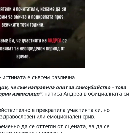
 истината е съвсем различна.
ии, че съм направила опит за самоубийство – това
, написа Андреа в официалната си
ворни измислици“
йствително е прекратила участията си, но
здравословен или емоционален срив.
еменно да се оттегли от сцената, за да се
те си музикални проекти.