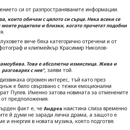
чението си от разпространяваните информации.
а, които обичам с цялото си сърце. Нека всеки се
 моите родители и близки, когато прочетат подобни
я.
луховете вече бяха категорично отречени и от
фотограф и клипмейкър Красимир Николов-
 самоубива. Това е абсолютна измислица. Жива и
заяви той.
 разговарях с нея“,
дизвикаха огромен интерес, тъй като през
днъж е било свързвано с тежки емоционални
брат Пулев. Именно затова новината за отменените
 от предположения.
върден факт е, че
наистина слиза временно
Андреа
ите й думи не заради лична драма, а защото е
е и енергия в новата музика, която подготвя.