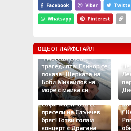
Facebook
Viber
Тwitte
Whatsapp
Pinterest
ОЩЕ ОТ ЛАЙФСТАЙЛ
4 месеца след
трагедията: Елинор се
Не
показа! Щерката на
Ле
Боби Михайлов на
па
море с майка си
Ди
Софи Маринова се
Хо
пресели на Слънчев
СК
бряг! Готви голям
Ро
концерт с Драгана
об