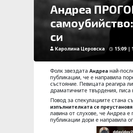
Андреа ПРОГО
самоубийство:
си
Каролина Церовска
15:09 |
Фолк звездата
най-посл
Андреа
публикации, че е направила пор
състояние. Певицата реагира л
драматичните твърдения, писа
Повод за спекулациите стана с
изпълнителката се преустановя
лавина от слухове, че Андреа е
публикации дори е направила оп