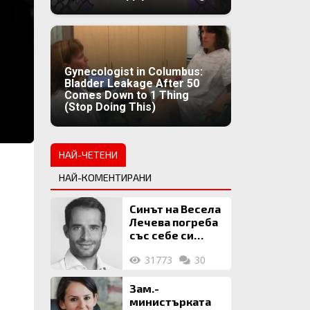
Gynecologist in Columbus:
Bladder Leakage After 50
Comes Down to 1 Thing
(Stop Doing This)
НАЙ-ЧЕТЕНИ
НАЙ-КОМЕНТИРАНИ
Синът на Весела
Лечева погреба
със себе си
биткойни за 2
31773
30
млн. евро
Зам.-
министърката