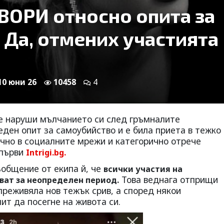
ВОРИ относно опита за
 Да, отмених участията
 10 юни 26
10458
4
е наруши мълчанието си след гръмналите
еден опит за самоубийство и е била приета в тежко
ично в социалните мрежи и категорично отрече
 първи
Intrigi.bg.
ъобщение от екипа й, че
всички участия на
Това веднага отприщи
ват за неопределен период.
 преживяла нов тежък срив, а според някои
ит да посегне на живота си.