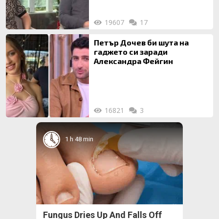
19607
17
Петър Дочев би шута на
гаджето си заради
Александра Фейгин
16821
3
1 h 48 min
Fungus Dries Up And Falls Off