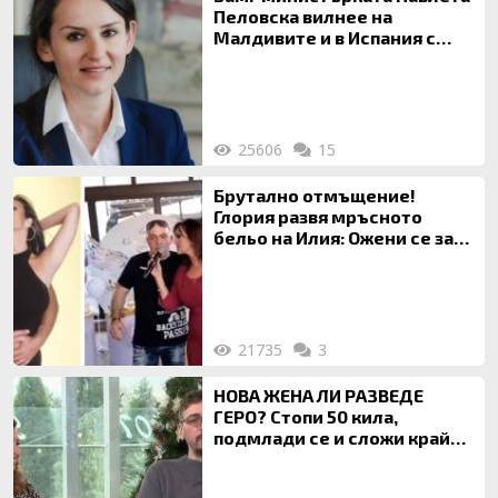
Пеловска вилнее на
Малдивите и в Испания с
богата любовница – брокер
на недвижими имоти
25606
15
Брутално отмъщение!
Глория развя мръсното
бельо на Илия: Ожени се за
120 кг жена, заряза Симона,
за да гледа чуждо дете!
21735
3
НОВА ЖЕНА ЛИ РАЗВЕДЕ
ГЕРО? Стопи 50 кила,
подмлади се и сложи край
на 20-годишен брак