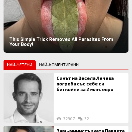
This Simple Trick Removes All Parasites From
Your Body!
НАЙ-ЧЕТЕНИ
НАЙ-КОМЕНТИРАНИ
Синът на Весела Лечева
погреба със себе си
биткойни за 2 млн. евро
32907
32
Зам.-министърката Павлета