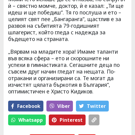
ѝ – свястно момче, доктор, ѝ е казал: „Ти ще
идеш и ще победиш“. Тя го послуша и ето –
целият свят пее „Бангаранга“, щастлив е за
развоя на събитията 79-годишният
шлагерист, който гледа с надежда за
бъдещето на страната.
„Вярвам на младите хора! Имаме таланти
във всяка сфера – ето и скорошните ни
успехи в гимнастиката. Сегашните деца по
съвсем друг начин гледат на нещата. По-
отракани и организирани са. Те могат да
изчистят цялата бъркотия в България“,
оптимистичен е Христо Кидиков.
Facebook
Viber
Тwitter
Whatsapp
Pinterest