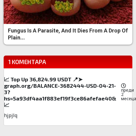
Fungus Is A Parasite, And It Dies From A Drop Of
Plain...
1 КОМЕНТАРА
📈 Top Up 36,824.99 USDT 📍➤
graph.org/BALANCE-3682444-USD-04-21-
преди
3?
2
hs=5a93df4aa1f883ef19f3ce86afefae40&
месец
📈
hjpjlq