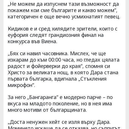
„Не можем да изпуснем тази възможност да
покажем кои сме българите и какво можем“,
категоричен е още вечно усмихнатият певец.
Кидиков е и сред хилядите зрители, които с
еуфория следят грандиозния финал на
конкурса във Виена.
„Бях си навил часовника. Мислех, че ще
изкарам до към 00:00 часа, но гледах цялата
радост и фойерверки до края“, спомня си
Христо за великата нощ, в която Дара стана
първата българка, вдигнала „Стъкления
микрофон“.
За него „Бангаранга“ е модерно парче – по
вкуса на младото поколение, но в нея има
много мотиви от българщината.
„Доста ненужен хейт се изля върху Дара.
Момичето искаше да се отказва, но съпругът