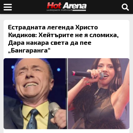
Естрадната легенда Христо
Кидиков: Хейтърите не я сломиха,
Дара накара света да пее
„Бангаранга“