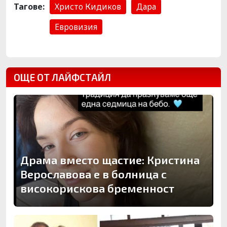
Тагове:
Христо Кидиков
Дара
Евровизия
ОЩЕ ОТ ЛАЙФСТАЙЛ
Драма вместо щастие: Кристина
Верославова е в болница с
високорискова бременност