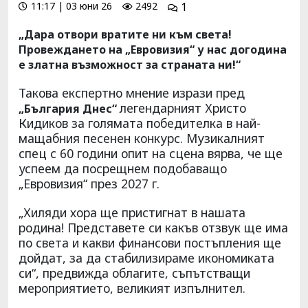
11:17 | 03 юни 26
2492
1
„Дара отвори вратите ни към света!
Провеждането на „Евровизия“ у нас догодина
е златна възможност за страната ни!“
Такова експертно мнение изрази пред
легендарният Христо
„България Днес“
Кидиков за голямата победителка в най-
мащабния песенен конкурс. Музикалният
спец с 60 години опит на сцена вярва, че ще
успеем да посрещнем подобаващо
„Евровизия“ през 2027 г.
„Хиляди хора ще пристигнат в нашата
родина! Представете си какъв отзвук ще има
по света и какви финансови постъпления ще
дойдат, за да стабилизираме икономиката
си“, предвижда облагите, съпътстващи
мероприятието, великият изпълнител.