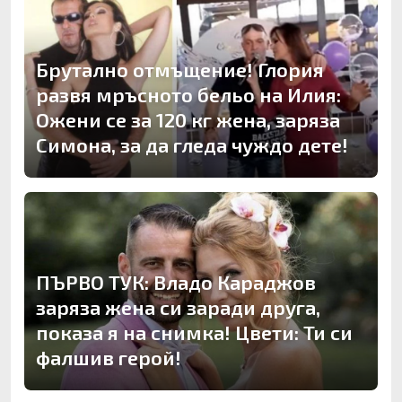
Брутално отмъщение! Глория
развя мръсното бельо на Илия:
Ожени се за 120 кг жена, заряза
Симона, за да гледа чуждо дете!
ПЪРВО ТУК: Владо Караджов
заряза жена си заради друга,
показа я на снимка! Цвети: Ти си
фалшив герой!