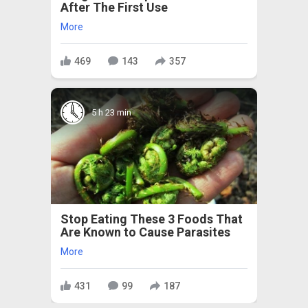
After The First Use
More
469
143
357
5 h 23 min
Stop Eating These 3 Foods That
Are Known to Cause Parasites
More
431
99
187