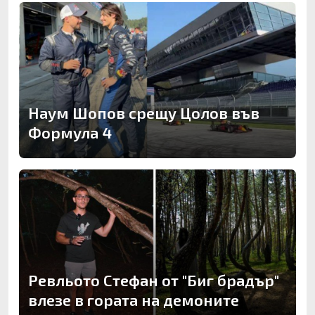
Наум Шопов срещу Цолов във
Формула 4
Ревльото Стефан от "Биг брадър"
влезе в гората на демоните