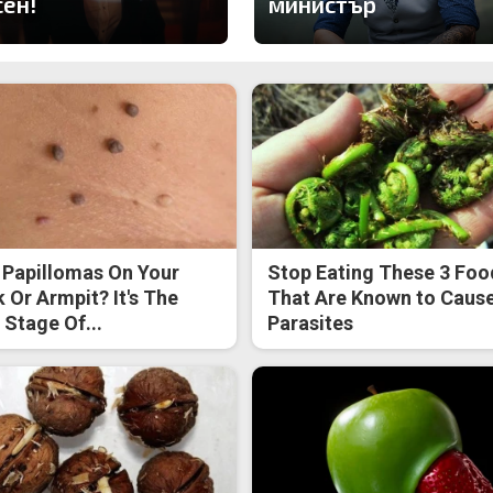
сен!
министър
 Papillomas On Your
Stop Eating These 3 Foo
 Or Armpit? It's The
That Are Known to Caus
t Stage Of...
Parasites