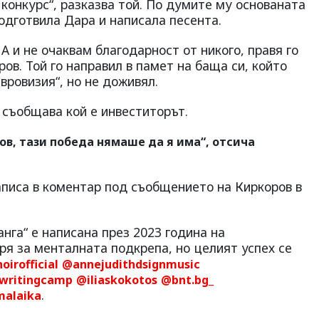
 конкурс“, разказва той. По думите му основаната
одготвила Дара и написала песента.
 А и не очаквам благодарност от никого, правя го
ов. Той го направил в памет на баща си, който
вровизия“, но не доживял.
 съобщава кой е инвеститорът.
ов, тази победа нямаше да я има“, отсича
писа в коментар под съобщението на Киркоров в
анга“ е написана през 2023 година на
ря за менталната подкрепа, но целият успех се
irofficial
@annejudithdsignmusic
writingcamp
@iliaskokotos
@bnt.bg_
.
malaika