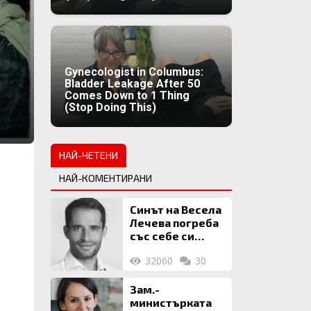
Gynecologist in Columbus:
Bladder Leakage After 50
Comes Down to 1 Thing
(Stop Doing This)
НАЙ-ЧЕТЕНИ
НАЙ-КОМЕНТИРАНИ
Синът на Весела
Лечева погреба
със себе си
биткойни за 2
32060
30
млн. евро
Зам.-
министърката