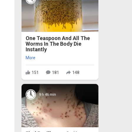
One Teaspoon And All The
Worms In The Body Die
Instantly
More
151
181
148
9 h 46 min