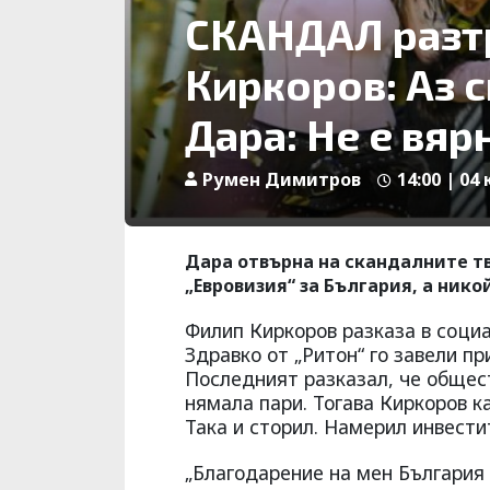
СКАНДАЛ разтр
Киркоров: Аз с
Дара: Не е вяр
Румен Димитров
14:00 | 04
Дара отвърна на скандалните т
„Евровизия“ за България, а нико
Филип Киркоров разказа в социа
Здравко от „Ритон“ го завели п
Последният разказал, че общес
нямала пари. Тогава Киркоров к
Така и сторил. Намерил инвести
„Благодарение на мен България 