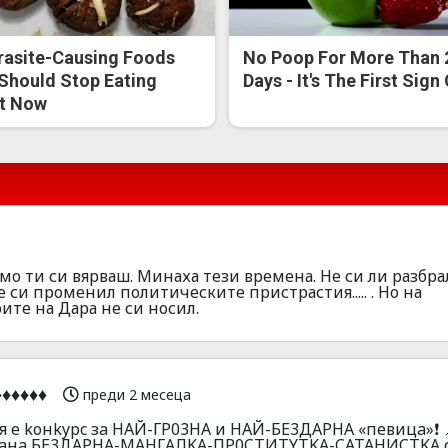
rasite-Causing Foods
No Poop For More Than 
Should Stop Eating
Days - It's The First Sign
t Now
 само ти си вярваш. Минаха тези времена. Не си ли разбра
си променил политическите пристрастия..... . Но на
ите на Дара не си носил.
♦️♦️♦️
преди 2 месеца
зия e koнkypc зa HAЙ-ГP03HA и HAЙ-БE3ДAPHA «пeвицa»❗ 
иpaнa БE3ДAPHA-MAHГAЛKA-ПP0CTИTYTKA-CATAHИCTKA 