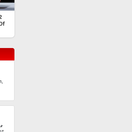
2
 Of
л,
📌
oт