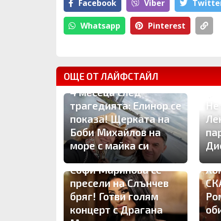
Facebook
Viber
Тwitte
Whatsapp
Pinterest
ОЩЕ ОТ ЛАЙФСТАЙЛ
4 месеца след
трагедията: Елинор се
Не
показа! Щерката на
Ле
Боби Михайлов на
па
море с майка си
Ди
Софи Маринова се
Хо
пресели на Слънчев
СК
бряг! Готви голям
Ро
концерт с Драгана
об