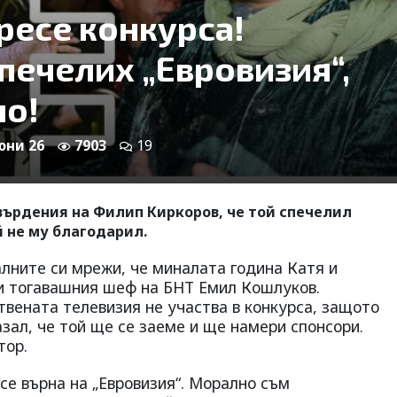
есе конкурса!
печелих „Евровизия“,
но!
 юни 26
7903
19
върдения на Филип Киркоров, че той спечелил
й не му благодарил.
лните си мрежи, че миналата година Катя и
ри тогавашния шеф на БНТ Емил Кошлуков.
твената телевизия не участва в конкурса, защото
азал, че той ще се заеме и ще намери спонсори.
тор.
се върна на „Евровизия“. Морално съм