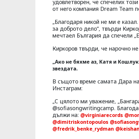
удовлетворен, че спечелих този
от него компания Dream Team п
„Благодаря никой не ми е казал.
за доброто дело“, твърди Киркор
мечтаел България да спечели „Е
Киркоров твърди, че нарочно не
„Ако не бяхме аз, Катя и Кошлук
звездата.
В същото време самата Дара на
Инстаграм:
„С цялото ми уважение, „Бангар
@sofiasongwritingcamp. Благода
дължи на:
@virginiarecords
@mono
@dimitriskontopoulos
@sofiasong
@fredrik_benke_rydman
@keisha