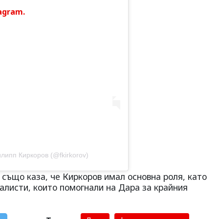
agram.
липп Киркоров (@fkirkorov)
 също каза, че Киркоров имал основна роля, като
алисти, които помогнали на Дара за крайния