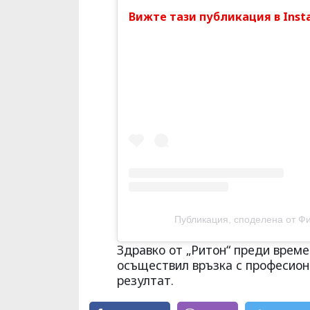
Вижте тази публикация в Inst
Публикация, споделена от Фи
Здравко от „Ритон“ преди време
осъществил връзка с професион
резултат.