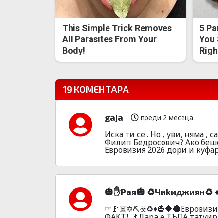
This Simple Trick Removes
5 Pa
All Parasites From Your
You 
Body!
Righ
19 КОМЕНТАРА
gaja
преди 2 месеца
Иска ти се . Но , уви, няма ,
Филип Бедросович? Ако беше 
Евровизия 2026 дори и куфар
🎃✋Paя🎃 ♻️Чиkиджиян♻️ ♦️♦️♦️
☞🚩☠️✡️⛏️☣️♻️♦️🎃🔷🔴Eвpoви
ФAKT❗ 📌Дapa e TЪПA тaтy