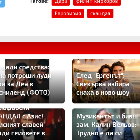
Тагове:
Дара
филип киркоров
r
Евровизия
скандал
 щади средства:
на потроши луди
След "Ергенът":
ри за Деа в
Свекърва избира
сниленд (ФОТО)
снаха в ново шоу
мофобски
АНДАЛ с Азис!
Музикантът и бивш
мският славей
зам. Калин Вельов:
иди гейовете в
Трудно е да си