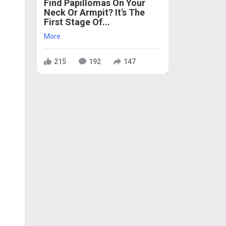
Find Papillomas On Your
Neck Or Armpit? It's The
First Stage Of...
More
215
192
147