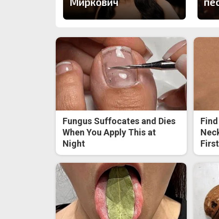
Миркович
пе
Fungus Suffocates and Dies
Find
When You Apply This at
Neck
Night
Firs