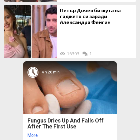
Петър Дочев би шута на
гаджето си заради
Александра Фейгин
16303
1
4 h 26 min
Fungus Dries Up And Falls Off
After The First Use
More