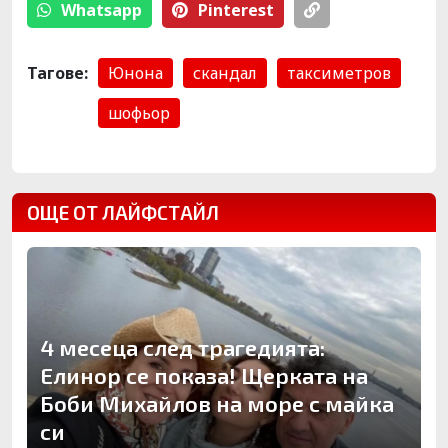
Whatsapp
Pinterest
Тагове:
Юнона
скандал
таксиметров
шофьор
ОЩЕ ОТ ЛАЙФСТАЙЛ
4 месеца след трагедията:
Елинор се показа! Щерката на
Боби Михайлов на море с майка
си