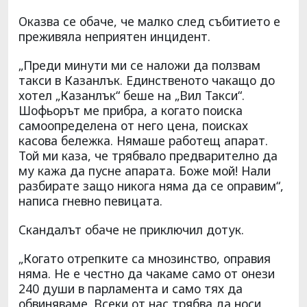
Оказва се обаче, че малко след събитието е
преживяла неприятен инцидент.
„Преди минути ми се наложи да ползвам
такси в Казанлък. Единственото чакащо до
хотел „Казанлък“ беше на „Вил Такси“.
Шофьорът ме прибра, а когато поиска
самоопределена от него цена, поисках
касова бележка. Нямаше работещ апарат.
Той ми каза, че трябвало предварително да
му кажа да пусне апарата. Боже мой! Нали
разбирате защо никога няма да се оправим“,
написа гневно певицата.
Скандалът обаче не приключил дотук.
„Когато отрепките са мнозинство, оправия
няма. Не е честно да чакаме само от онези
240 души в парламента и само тях да
обвиняваме. Всеки от нас трябва да носи