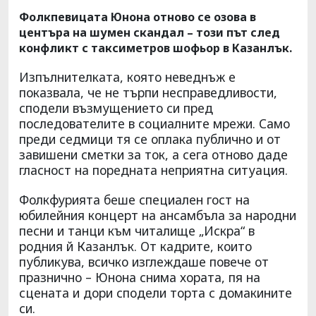
Фолкпевицата Юнона отново се озова в
центъра на шумен скандал – този път след
конфликт с таксиметров шофьор в Казанлък.
Изпълнителката, която неведнъж е
показвала, че не търпи несправедливости,
сподели възмущението си пред
последователите в социалните мрежи. Само
преди седмици тя се оплака публично и от
завишени сметки за ток, а сега отново даде
гласност на поредната неприятна ситуация.
Фолкфурията беше специален гост на
юбилейния концерт на ансамбъла за народни
песни и танци към читалище „Искра“ в
родния й Казанлък. От кадрите, които
публикува, всичко изглеждаше повече от
празнично – Юнона снима хората, пя на
сцената и дори сподели торта с домакините
си.