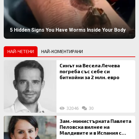
5 Hidden Signs You Have Worms Inside Your Body
НАЙ-ЧЕТЕНИ
НАЙ-КОМЕНТИРАНИ
Синът на Весела Лечева
погреба със себе си
биткойни за 2 млн. евро
32046
30
Зам.-министърката Павлета
Пеловска вилнее на
Малдивите и в Испания с
богата любовница – брокер