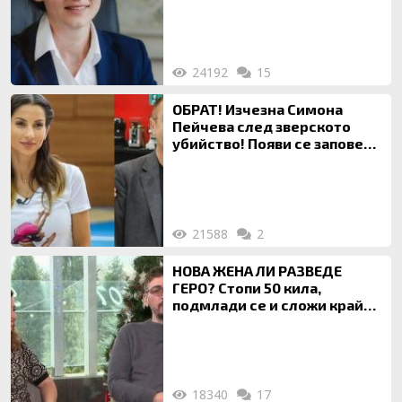
на недвижими имоти
24192
15
ОБРАТ! Изчезна Симона
Пейчева след зверското
убийство! Появи се заповед
за локализирането й
21588
2
НОВА ЖЕНА ЛИ РАЗВЕДЕ
ГЕРО? Стопи 50 кила,
подмлади се и сложи край
на 20-годишен брак
18340
17