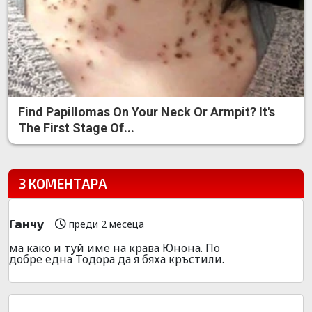
Find Papillomas On Your Neck Or Armpit? It's
The First Stage Of...
3 КОМЕНТАРА
Ганчу
преди 2 месеца
ма како и туй име на крава Юнона. По
добре една Тодора да я бяха кръстили.