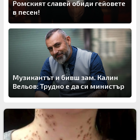
Ромският славей обиди гейовете
в песен!
Музикантът и бивш зам. Калин
Вельов: Трудно е да си министър