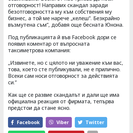
отговорност! Направих скандал заради
безотговорността му към собствения му
бизнес, а той ме нарече „келеш“. Безкрайно
възмутена съм“, добавя още бесната Юнона.
Под публикацията й във Facebook дори се
появил коментар от въпросната
таксиметрова компания:
„Извинете, но с цялото ни уважение към вас,
това, което сте публикували, не е прилично.
Всеки сам носи отговорност за действията
си.“
Как ще се развие скандалът и дали ще има
официална реакция от фирмата, тепърва
предстои да стане ясно.
Facebook
Viber
Тwitter