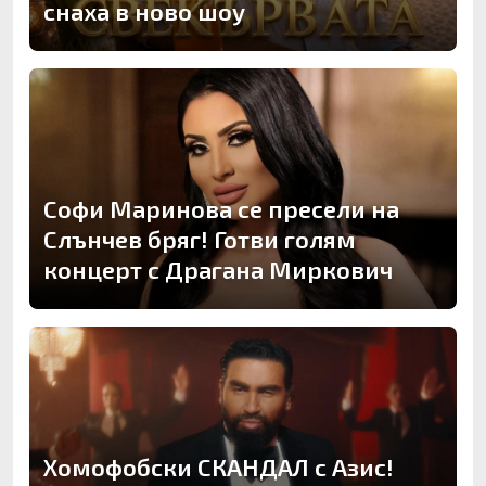
снаха в ново шоу
Софи Маринова се пресели на
Слънчев бряг! Готви голям
концерт с Драгана Миркович
Хомофобски СКАНДАЛ с Азис!