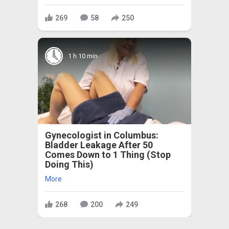
269
58
250
1 h 10 min
Gynecologist in Columbus:
Bladder Leakage After 50
Comes Down to 1 Thing (Stop
Doing This)
More
268
200
249