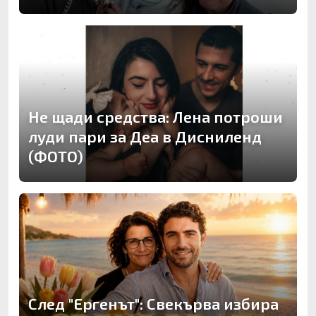
Не щади средства: Лена потроши
луди пари за Деа в Дисниленд
(ФОТО)
След "Ергенът": Свекърва избира