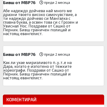
Бивш от МВР76
преди 2 месеца
Абе надеждо дойчева най много ме
дразни твоето високо самочувствие, а
ти надеждо дойчево си Мангалка с
главна буква, а освен това си с Грозен и
Увиснал Нос. Поздрави от Сашко от
Перник. Бивш граничен полицай и
настоящ евангелист.
Бивш от МВР76
преди 2 месеца
Как ли ухае миризливото п..у..т..е на
Дара, когато е изпотено от тежките
хореографи. Поздрави от Сашко от
Перник. Бивш граничен полицай и
настоящ евангелист.
КОМЕНТИРАЙ