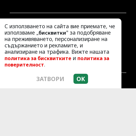
ЛАЙФСТАЙЛ
С използването на сайта вие приемате, че
ЛЮБОПИТНО
използваме „
" за подобряване
бисквитки
на преживяването, персонализиране на
СКАНДАЛИ
съдържанието и рекламите, и
АЗ, ЖЕНАТА
анализиране на трафика. Вижте нашата
ПОД ПРИЦЕЛ
и
политика за бисквитките
политика за
ХИП ХОП
.
поверителност
ЗАТВОРИ
OK
© 2010 - 2026 | HotArena.net. Всички права
запазени.
РЕКЛАМА
КОНТАКТИ
ОБЩИ УСЛОВИЯ
ПОЛИТИКА ЗА ПОВЕРИТЕЛНОСТ