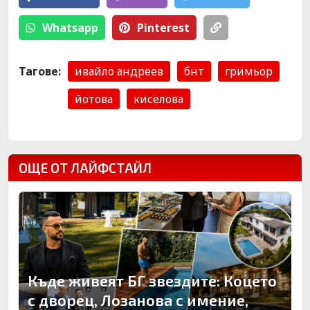
Whatsapp
Pinterest
Тагове:
ивайло андреев
бнт
гримьор
йотова
киселова
ОЩЕ ОТ ЛАЙФСТАЙЛ
Къде живеят БГ звездите: Коцето
с дворец, Лозанова с имение,