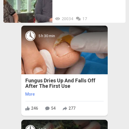
20034
17
5 h 30 min
Fungus Dries Up And Falls Off
After The First Use
More
246
54
277