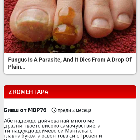
Fungus Is A Parasite, And It Dies From A Drop Of
Plain...
2 КОМЕНТАРА
Бивш от МВР76
преди 2 месеца
Абе надеждо дойчева най много ме
дразни твоето високо самочувствие, а
ти надеждо дойчево си Мангалка с
главна буква, а освен това си с Грозен и