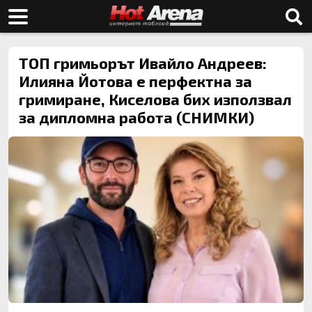
ТОП гримьорът Ивайло Андреев:
Илияна Йотова е перфектна за
гримиране, Киселова бих използвал
за дипломна работа (СНИМКИ)