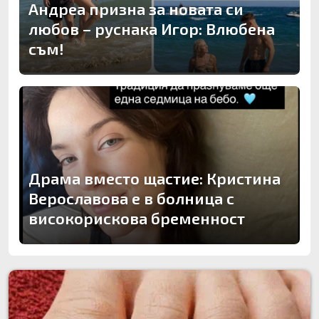
Андреа призна за новата си
любов – руснака Игор: Влюбена
съм!
Драма вместо щастие: Кристина
Верославова е в болница с
високорискова бременност