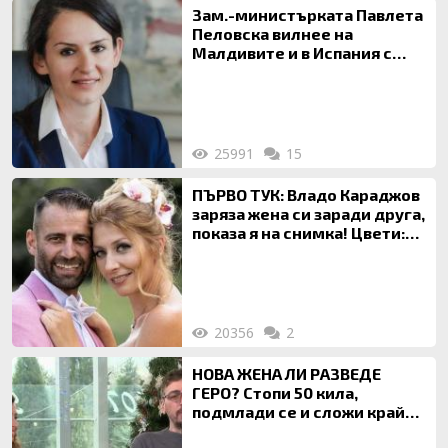
Зам.-министърката Павлета
Пеловска вилнее на
Малдивите и в Испания с
богата любовница – брокер
на недвижими имоти
25991
15
ПЪРВО ТУК: Владо Караджов
заряза жена си заради друга,
показа я на снимка! Цвети:
Ти си фалшив герой!
20356
2
НОВА ЖЕНА ЛИ РАЗВЕДЕ
ГЕРО? Стопи 50 кила,
подмлади се и сложи край
на 20-годишен брак