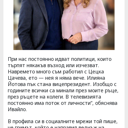
При нас постоянно идват политици, които
търпят някакъв възход или изчезват.
Навремето много съм работил с Цецка
Цачева, ето — нея я няма вече. Илияна
Йотова пък стана вицепрезидент. Изобщо с
годините всички са минали през моите ръце,
през ръцете на колеги. В телевизията
постоянно има поток от личности“, обяснява
Ивайло.
В профила си в социалните мрежи той пише,
че гримът, който е направил веднъж на