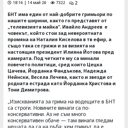
18:16 | 14 май 26
7322
2
БНТ има един от най-добрите гримьори по
нашите ширини, както го представят от
„телевизията майка“. Ивайло Андреев е
човекът, който стои зад невероятната
промяна на Наталия Киселова в тв ефир, а
също така се грижи и за визията на
настоящия президент Илияна Йотова пред
камерата. Под четките му са минали
повечето политици, сред които Цецка
Цачева, Йорданка Фандъкова, Надежда
Нейнски, Весела Лечева, както и звезди от
родната естрада като Йорданка Христова и
Тони Димитрова.
„Изискванията за грима на водещите в БНТ
са строги. Новините винаги са по-
консервативни. Аз не съм много
консервативен обаче — там винаги гледам
нещата да са на ръба: хем гримът да е