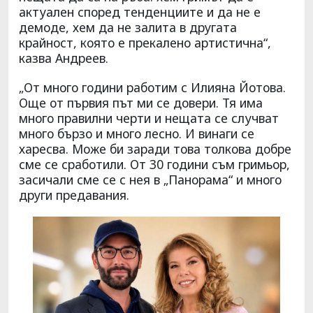
актуален според тенденциите и да не е
демоде, хем да не залита в другата
крайност, която е прекалено артистична“,
казва Андреев.
„От много години работим с Илияна Йотова.
Още от първия път ми се довери. Тя има
много правилни черти и нещата се случват
много бързо и много лесно. И винаги се
харесва. Може би заради това толкова добре
сме се сработили. От 30 години съм гримьор,
засичали сме се с нея в „Панорама“ и много
други предавания.