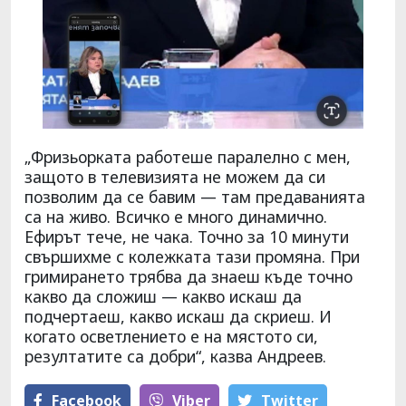
„Фризьорката работеше паралелно с мен,
защото в телевизията не можем да си
позволим да се бавим — там предаванията
са на живо. Всичко е много динамично.
Ефирът тече, не чака. Точно за 10 минути
свършихме с колежката тази промяна. При
гримирането трябва да знаеш къде точно
какво да сложиш — какво искаш да
подчертаеш, какво искаш да скриеш. И
когато осветлението е на мястото си,
резултатите са добри“, казва Андреев.
Facebook
Viber
Тwitter