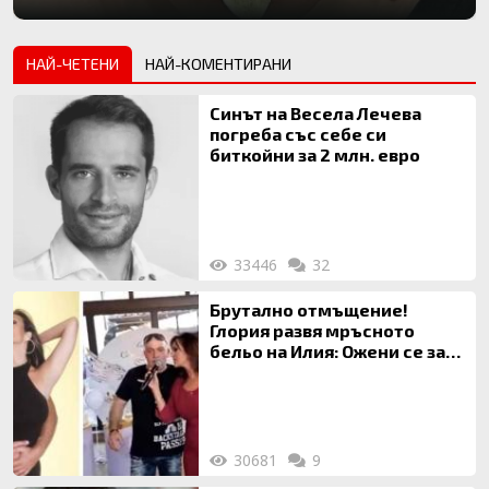
НАЙ-ЧЕТЕНИ
НАЙ-КОМЕНТИРАНИ
Синът на Весела Лечева
погреба със себе си
биткойни за 2 млн. евро
33446
32
Брутално отмъщение!
Глория развя мръсното
бельо на Илия: Ожени се за
120 кг жена, заряза Симона,
за да гледа чуждо дете!
30681
9