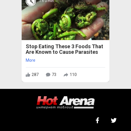
1 h 0 min
Stop Eating These 3 Foods That
Are Known to Cause Parasites
More
287
73
110