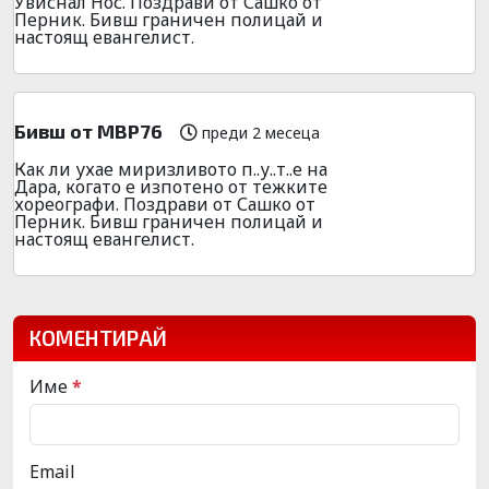
Увиснал Нос. Поздрави от Сашко от
Перник. Бивш граничен полицай и
настоящ евангелист.
Бивш от МВР76
преди 2 месеца
Как ли ухае миризливото п..у..т..е на
Дара, когато е изпотено от тежките
хореографи. Поздрави от Сашко от
Перник. Бивш граничен полицай и
настоящ евангелист.
КОМЕНТИРАЙ
Име
*
Email