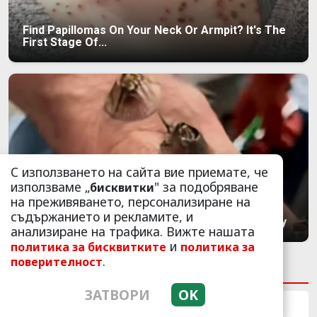
Find Papillomas On Your Neck Or Armpit? It's The
First Stage Of...
С използването на сайта вие приемате, че
използваме „
" за подобряване
бисквитки
на преживяването, персонализиране на
съдържанието и рекламите, и
5 Hidden Signs You Have Worms Inside Your Body
анализиране на трафика. Вижте нашата
и
политика за бисквитките
политика за
.
поверителност
НАЙ-ЧЕТЕНИ
НАЙ-КОМЕНТИРАНИ
ЗАТВОРИ
OK
Синът на Весела Лечева
погреба със себе си