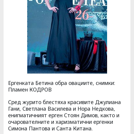
Ергенката Бетина обра овациите, снимки:
Пламен КОДРОВ
Сред журито блестяха красивите Джулиана
Гани, Светлана Василева и Нора Недкова,
енигматичният ерген Стоян Димов, както и
очарователните и харизматични ергенки
Симона Пантова и Санта Китана.