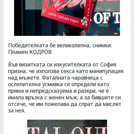
Победителката бе великолепна, снимки:
Пламен КОДРОВ
Във визитката си изкусителката от София
призна, че използва секса като манипулация
над мъжете. Фаталната чаровница с
ослепителна усмивка се определи като
пряма и непредсказуема и разкри, че е
имала връзка с женен мъж, а за бившите си
отсече, че им пожелава да спрат да мислят
за нея.