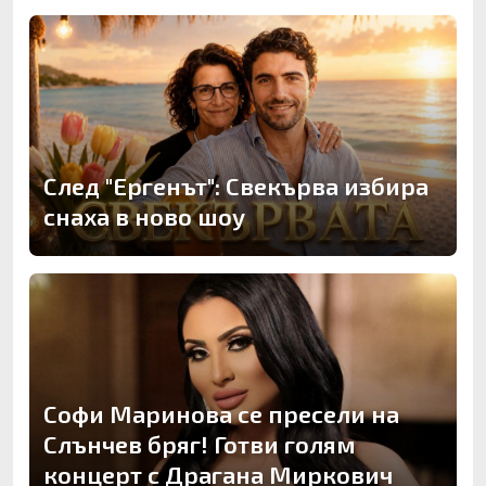
След "Ергенът": Свекърва избира
снаха в ново шоу
Софи Маринова се пресели на
Слънчев бряг! Готви голям
концерт с Драгана Миркович