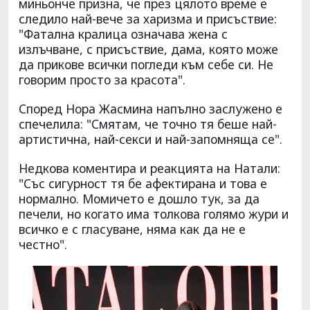
миньонче призна, че през цялото време е
следило най-вече за харизма и присъствие:
"Фатална кралица означава жена с
излъчване, с присъствие, дама, която може
да прикове всички погледи към себе си. Не
говорим просто за красота".
Според Нора Жасмина напълно заслужено е
спечелила: "Смятам, че точно тя беше най-
артистична, най-секси и най-запомняща се".
Недкова коментира и реакцията на Натали:
"Със сигурност тя бе афектирана и това е
нормално. Момичето е дошло тук, за да
печели, но когато има толкова голямо жури и
всичко е с гласуване, няма как да не е
честно".