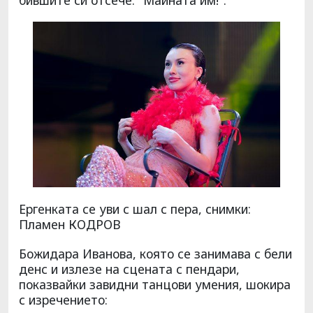
бившите си отсече: "Майната им!".
Ергенката се уви с шал с пера, снимки:
Пламен КОДРОВ
Божидара Иванова, която се занимава с бели
денс и излезе на сцената с пендари,
показвайки завидни танцови умения, шокира
с изречението: