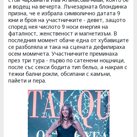
и водещ на вечерта. Лъчезарната блондинка
призна, че е избрала символично датата 9
юни и броя на участничките - девет, защото
според нея числото 9 носи енергия на
фаталност, женственост и магнетизъм. В
последния момент обаче една от хубавиците
се разболяла и така на сцената дефилираха
осем момичета. Участничките преминаха
през три тура - първо по сатенени нощници,
после със секси бодита тип бельо, а накрая с
тежки бални рокли, обсипани с камъни,
пайети и пера.