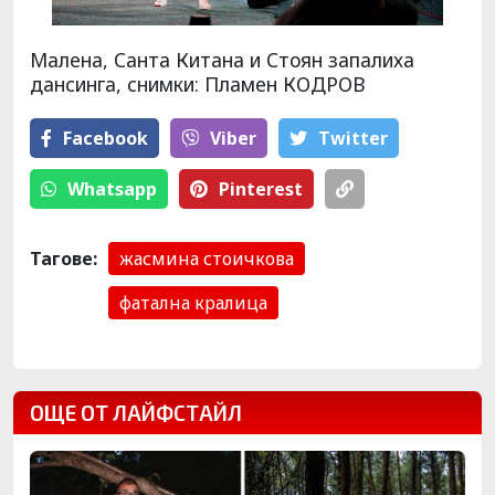
Малена, Санта Китана и Стоян запалиха
дансинга, снимки: Пламен КОДРОВ
Facebook
Viber
Тwitter
Whatsapp
Pinterest
Тагове:
жасмина стоичкова
фатална кралица
ОЩЕ ОТ ЛАЙФСТАЙЛ