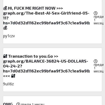
💰 Hi, FUСК ME RIGHT NOW >>>
graph.org/The-Best-AI-Sex-Girlfriend-05-
преди
11?
1
hs=7d0d32d1162ec99bfaa9f3c67c1ea9a9&
месец
💰
py1czv
🔐 Transaction to you.Go >>
graph.org/BALANCE-36824-US-DOLLARS-
преди
04-24-2?
1
hs=7d0d32d1162ec99bfaa9f3c67c1ea9a9&
месец
<<< 🔐
9ull6z
OMG
преди 1 месец