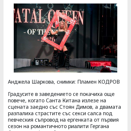
Анджела Шаркова, снимки: Пламен КОДРОВ
Градусите в заведението се покачиха още
повече, когато Санта Китана излезе на
сцената заедно със Стоян Димов, а двамата
разпалиха страстите със секси салса под
певческия съпровод на ергенката от първия
сезон на романтичното риалити Гергана