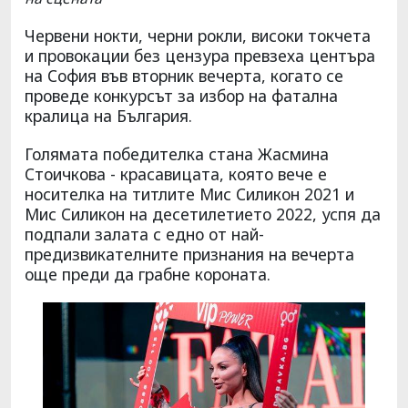
Червени нокти, черни рокли, високи токчета
и провокации без цензура превзеха центъра
на София във вторник вечерта, когато се
проведе конкурсът за избор на фатална
кралица на България.
Голямата победителка стана Жасмина
Стоичкова - красавицата, която вече е
носителка на титлите Мис Силикон 2021 и
Мис Силикон на десетилетието 2022, успя да
подпали залата с едно от най-
предизвикателните признания на вечерта
още преди да грабне короната.