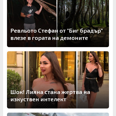
Ревльото Стефан от "Биг брадър"
влезе в гората на демоните
Шок! Лияна стана жертва на
изкуствен интелект