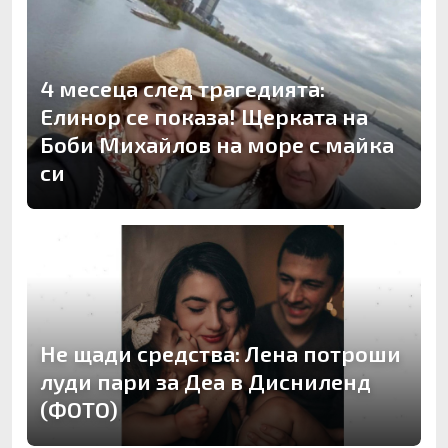
4 месеца след трагедията:
Елинор се показа! Щерката на
Боби Михайлов на море с майка
си
Не щади средства: Лена потроши
луди пари за Деа в Дисниленд
(ФОТО)