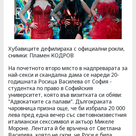
Хубавиците дефилираха с официални рокли,
снимки: Пламен КОДРОВ
На почетното второ място в надпреварата за
най-секси и скандална дама се нареди 20-
годишната Росица Василева от София -
студентка по право в Софийския
университет, която във визитката си обяви:
"Адвокатките са палави". Дългокраката
чаровница призна още, че би избрала 20 000
лева пред една вечер със световноизвестния
италиански секссимвол и актьор Микеле
Мороне. Лентата й бе връчена от Светлана
Василева, която не скри, че Роси е била