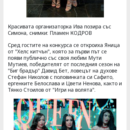
Красивата организаторка Ива позира със
Симона, снимки: Пламен КОДРОВ
Сред гостите на конкурса се откроиха Яница
от "Хелс китчън", която за първи път се
появи публично със своя любим Мути
Мутиев, победителят от последния сезон на
"Биг брадър" Давид Бет, ловецът на духове
Стефан Николов с половинката си Сафито,
ергенките Белослава и Цвети Ненова, както и
Тянко Стоилов от "Игри на волята".