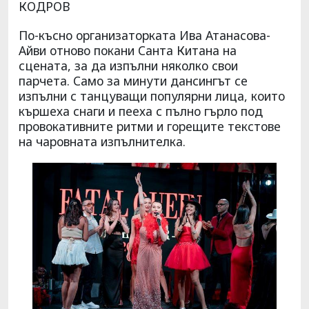
КОДРОВ
По-късно организаторката Ива Атанасова-
Айви отново покани Санта Китана на
сцената, за да изпълни няколко свои
парчета. Само за минути дансингът се
изпълни с танцуващи популярни лица, които
кършеха снаги и пееха с пълно гърло под
провокативните ритми и горещите текстове
на чаровната изпълнителка.