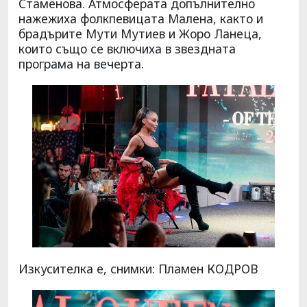
Стаменова. Атмосферата допълнително
нажежиха фолкпевицата Малена, както и
брадърите Мути Мутиев и Жоро Ланеца,
които също се включиха в звездната
програма на вечерта.
Изкусителка е, снимки: Пламен КОДРОВ