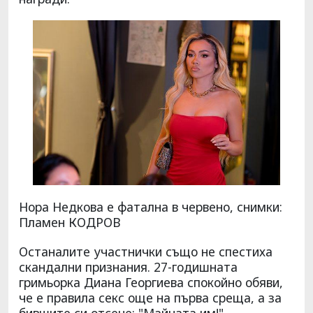
Нора Недкова е фатална в червено, снимки:
Пламен КОДРОВ
Останалите участнички също не спестиха
скандални признания. 27-годишната
гримьорка Диана Георгиева спокойно обяви,
че е правила секс още на първа среща, а за