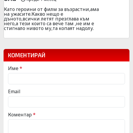
Като героини от филм за възрастни,ама
на ужасите.Какво нещо е
дъното,всички летят презглава към
него,а тези които са вече там ,не им е
стигнало нивото му,та копаят надолу.
КОМЕНТИРАЙ
Име
*
Email
Коментар
*