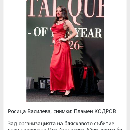
Росица Василева, снимки: Пламен КОДРОВ
Зад организацията на бляскавото събитие
стои чаровната Ива Атанасова-Айви, която бе