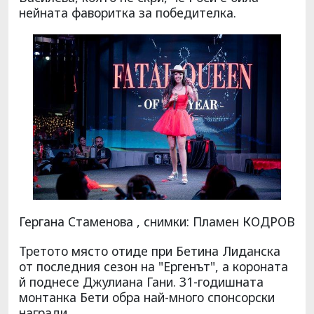
нейната фаворитка за победителка.
Гергана Стаменова , снимки: Пламен КОДРОВ
Третото място отиде при Бетина Лиданска
от последния сезон на "Ергенът", а короната
й поднесе Джулиана Гани. 31-годишната
монтанка Бети обра най-много спонсорски
награди.