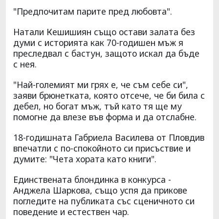
"Предпочитам парите пред любовта".
Натали Кешишиян също остави залата без
думи с историята как 70-годишен мъж я
преследвал с бастун, защото искал да бъде
с нея.
"Най-големият ми грях е, че съм себе си",
заяви брюнетката, която отсече, че би била с
дебел, но богат мъж, тъй като тя ще му
помогне да влезе във форма и да отслабне.
18-годишната Габриела Василева от Пловдив
впечатли с по-спокойното си присъствие и
думите: "Чета хората като книги".
Единствената блондинка в конкурса -
Анджела Шаркова, също успя да прикове
погледите на публиката със сценичното си
поведение и естествен чар.