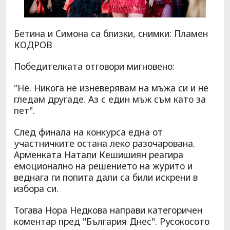
Бетина и Симона са близки, снимки: Пламен
КОДРОВ
Победителката отговори мигновено:
"Не. Никога не изневерявам на мъжа си и не
гледам другаде. Аз с един мъж съм като за
пет".
След финала на конкурса една от
участничките остана леко разочарована.
Арменката Натали Кешишиян реагира
емоционално на решението на журито и
веднага ги попита дали са били искрени в
избора си.
Тогава Нора Недкова направи категоричен
коментар пред "България Днес". Русокосото