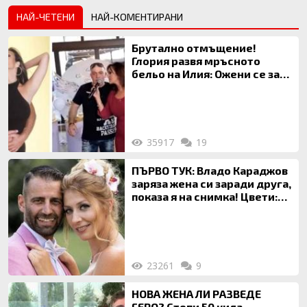
НАЙ-ЧЕТЕНИ
НАЙ-КОМЕНТИРАНИ
Брутално отмъщение!
Глория развя мръсното
бельо на Илия: Ожени се за
120 кг жена, заряза Симона,
за да гледа чуждо дете!
35917
19
ПЪРВО ТУК: Владо Караджов
заряза жена си заради друга,
показа я на снимка! Цвети:
Ти си фалшив герой!
23261
9
НОВА ЖЕНА ЛИ РАЗВЕДЕ
ГЕРО? Стопи 50 кила,