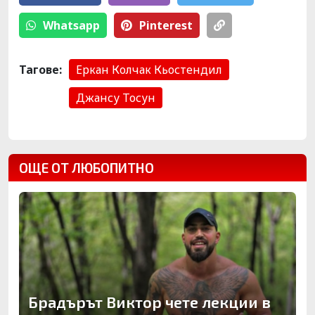
Whatsapp
Pinterest
Тагове:
Еркан Колчак Кьостендил
Джансу Тосун
ОЩЕ ОТ ЛЮБОПИТНО
Брадърът Виктор чете лекции в