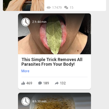
17479
15
2 h 44 min
This Simple Trick Removes All
Parasites From Your Body!
More
469
189
132
8 h 10 min