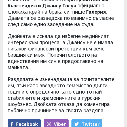
официално
Кьостендил и Джансу Тосун
сложиха край на брака си, пише
Галерия.
Двамата се разведоха по взаимно съгласие
след само едно заседание на съда.
Двойката е искала да избегне медийният
интерес към процеса, а Джансу не е имала
никакви финансови претенции към вече
бившия си мъж. Попечителството на
единствения им син е предоставено на
майката.
Раздялата е изненадваща за почитателите
им, тъй като звездното семейство дълги
години е определяно като едно то най-
стабилните и храмоничните в турския
шоубзнес. Двойката отказа да коментира
публично причините за своята раздяла.
Facebook
Viber
Тwitter