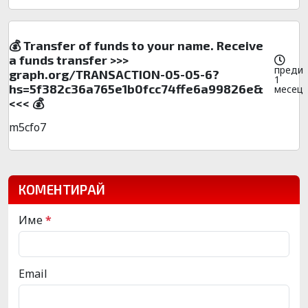
💰 Transfer of funds to your name. Receive
a funds transfer >>>
преди
graph.org/TRANSACTION-05-05-6?
1
hs=5f382c36a765e1b0fcc74ffe6a99826e&
месец
<<< 💰
m5cfo7
КОМЕНТИРАЙ
Име
*
Email