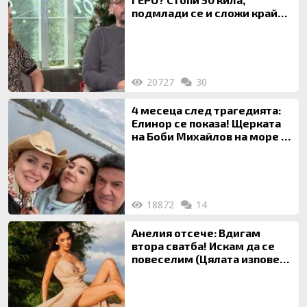
подмлади се и сложи край
на 20-годишен брак
20727
30
4 месеца след трагедията:
Елинор се показа! Щерката
на Боби Михайлов на море с
майка си
18872
14
Анелия отсече: Вдигам
втора сватба! Искам да се
повеселим (Цялата изповед
ТУК)