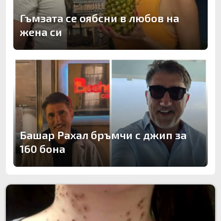
Гъмзата се оябсни в любов на
жена си
Башар Рахал бръмчи с джип за
160 бона