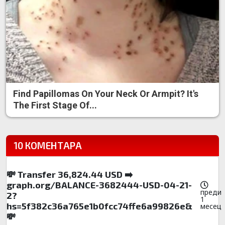
Find Papillomas On Your Neck Or Armpit? It's
The First Stage Of...
10 КОМЕНТАРА
💸 Transfer 36,824.44 USD ➡️
graph.org/BALANCE-3682444-USD-04-21-
преди
2?
1
hs=5f382c36a765e1b0fcc74ffe6a99826e&
месец
💸