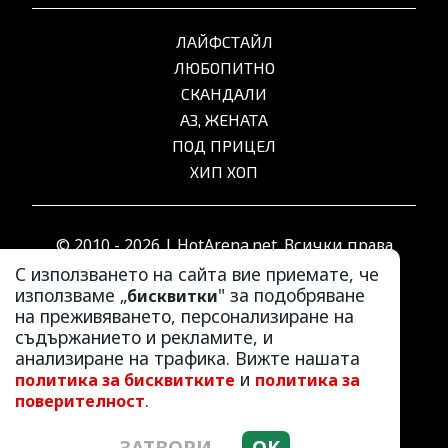
ЛАЙФСТАЙЛ
ЛЮБОПИТНО
СКАНДАЛИ
АЗ, ЖЕНАТА
ПОД ПРИЦЕЛ
ХИП ХОП
© 2010 - 2026 | HotArena.net. Всички права
запазени.
С използването на сайта вие приемате, че
използваме „
" за подобряване
бисквитки
на преживяването, персонализиране на
РЕКЛАМА
съдържанието и рекламите, и
КОНТАКТИ
анализиране на трафика. Вижте нашата
и
политика за бисквитките
политика за
ОБЩИ УСЛОВИЯ
.
поверителност
ПОЛИТИКА ЗА ПОВЕРИТЕЛНОСТ
ПОЛИТИКА ЗА БИСКВИТКИТЕ
ЗАТВОРИ
OK