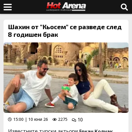
Шахин от "Кьосем" се разведе след
8 годишен брак
15:00 | 10 юни 26
2275
10
Известните турски актьори
Еркан Колчак