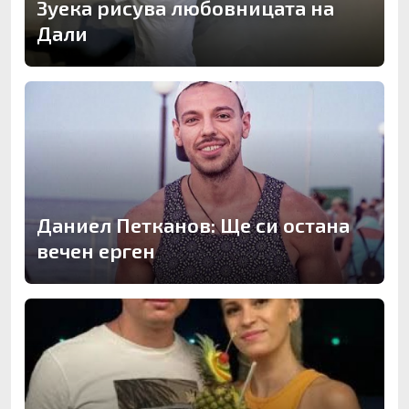
Зуека рисува любовницата на
Дали
Даниел Петканов: Ще си остана
вечен ерген