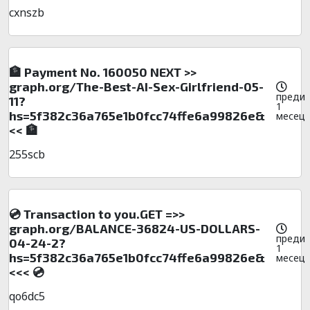
cxnszb
🏦 Payment No. 160050 NEXT >>
graph.org/The-Best-AI-Sex-Girlfriend-05-
преди
11?
1
hs=5f382c36a765e1b0fcc74ffe6a99826e&
месец
<< 🏦
255scb
💿 Transaction to you.GET =>>
graph.org/BALANCE-36824-US-DOLLARS-
преди
04-24-2?
1
hs=5f382c36a765e1b0fcc74ffe6a99826e&
месец
<<< 💿
qo6dc5