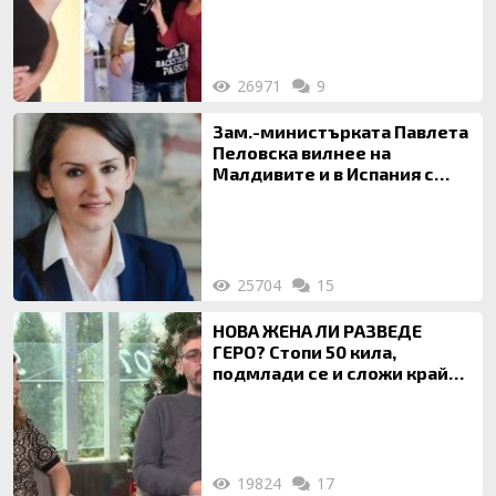
за да гледа чуждо дете!
26971
9
Зам.-министърката Павлета
Пеловска вилнее на
Малдивите и в Испания с
богата любовница – брокер
на недвижими имоти
25704
15
НОВА ЖЕНА ЛИ РАЗВЕДЕ
ГЕРО? Стопи 50 кила,
подмлади се и сложи край
на 20-годишен брак
19824
17