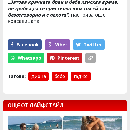
„Затова крачката брак и бебе изисква време,
не трябва да се пристъпва към тях ей така
настоява още
безотговорно и с лекота“,
красавицата.
Facebook
Viber
Тwitter
Whatsapp
Pinterest
Тагове:
диона
бебе
гадже
ОЩЕ ОТ ЛАЙФСТАЙЛ