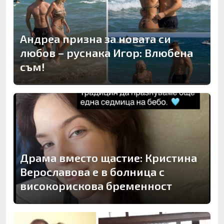
Андреа призна за новата си
любов – руснака Игор: Влюбена
съм!
Драма вместо щастие: Кристина
Верославова е в болница с
високорискова бременност