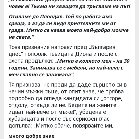
човек е! Тъкмо ни хващате да тръгваме на път!
Отиваме до Пловдив. Той по работа има
среща, а аз да си видя приятелките ми от
града. Митко се казва моето най-добро момче
на света.“
Това признание направи пред „България
днес“ попфолк певицата Диона и после с
охота продължи: „
Митко е колкото мен – на 30
години. Занимава се с мебели, но най-вече с
мен главно се занимава“.
Тя признава, че преди да даде сърцето си в
нечии мъжки ръце, от опит знае, че трябва
подробно да огледа кандидата си „отгоре,
отдолу, откъде ли не. Бедите на жените
идват най-вече от мъже!“, убедена е
хубавицата и после със сериозен глас
допълва: „Митко обаче, повярвайте ми,
много добре знае