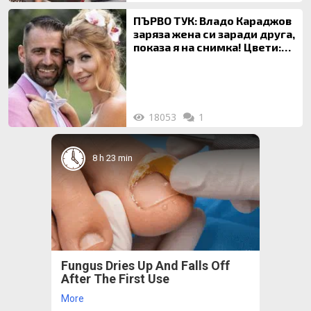
ПЪРВО ТУК: Владо Караджов
заряза жена си заради друга,
показа я на снимка! Цвети:
Ти си фалшив герой!
18053
1
8 h 23 min
Fungus Dries Up And Falls Off
After The First Use
More