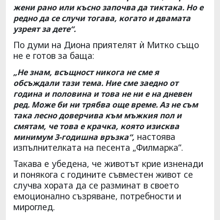
жени рано или късно започва да тиктака. Но е
редно да се случи тогава, когато и двамата
узреят за дете“.
По думи на Диона приятелят ѝ Митко също
не е готов за баща:
„Не знам, всъщност никога не сме я
обсъждали тази тема. Ние сме заедно от
година и половина и това не ни е на дневен
ред. Може би ни трябва още време. Аз не съм
така лесно доверчива към мъжкия пол и
смятам, че това е крачка, която изисква
настоява
минимум 3-годишна връзка“,
изпълнителката на песента „Филмарка“.
Такава е убедена, че животът крие изненади
и понякога с годините съвместен живот се
случва хората да се разминат в своето
емоционално съзряване, потребности и
мироглед.