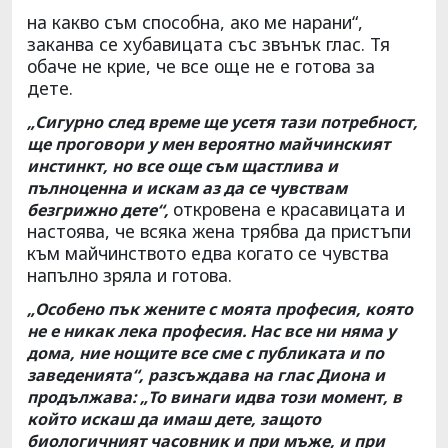
на какво съм способна, ако ме нарани“,
заканва се хубавицата със звънък глас. Тя
обаче не крие, че все още не е готова за
дете.
„Сигурно след време ще усетя тази потребност,
ще проговори у мен вероятно майчинският
инстинкт, но все още съм щастлива и
пълноценна и искам аз да се чувствам
откровена е красавицата и
безгрижно дете“,
настоява, че всяка жена трябва да пристъпи
към майчинството едва когато се чувства
напълно зряла и готова.
„Особено пък жените с моята професия, която
не е никак лека професия. Нас все ни няма у
дома, ние нощите все сме с публиката и по
заведенията“, разсъждава на глас Диона и
продължава: „То винаги идва този момент, в
който искаш да имаш дете, защото
биологичният часовник и при мъже, и при