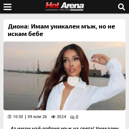
Диона: Имам уникален мъж, но не
искам бебе
10:30 | 09 юли 26
3024
0
„Аз имам най-добрия мъж на света! Уникален