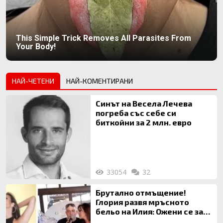
This Simple Trick Removes All Parasites From
Your Body!
НАЙ-ЧЕТЕНИ
НАЙ-КОМЕНТИРАНИ
Синът на Весела Лечева
погреба със себе си
биткойни за 2 млн. евро
33054
32
Брутално отмъщение!
Глория развя мръсното
бельо на Илия: Ожени се за
120 кг жена, заряза Симона,