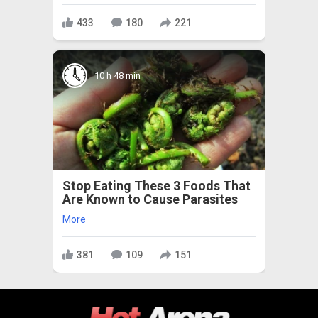
433
180
221
10 h 48 min
Stop Eating These 3 Foods That
Are Known to Cause Parasites
More
381
109
151