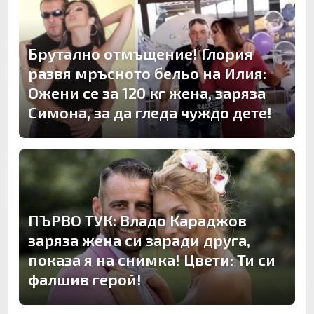
Брутално отмъщение! Глория
развя мръсното бельо на Илия:
Ожени се за 120 кг жена, заряза
Симона, за да гледа чуждо дете!
ПЪРВО ТУК: Владо Караджов
заряза жена си заради друга,
показа я на снимка! Цвети: Ти си
фалшив герой!