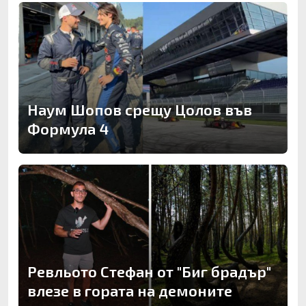
Наум Шопов срещу Цолов във
Формула 4
Ревльото Стефан от "Биг брадър"
влезе в гората на демоните