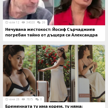
юли 12
34020
26
Нечувана жестокост: Йосиф Сърчаджиев
погребан тайно от дъщеря си Александра
юни 28
7875
0
Бременната ту има корем, ту няма: