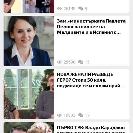
26145
9
Зам.-министърката Павлета
Пеловска вилнее на
Малдивите и в Испания с
богата любовница – брокер
на недвижими имоти
25690
15
НОВА ЖЕНА ЛИ РАЗВЕДЕ
ГЕРО? Стопи 50 кила,
подмлади се и сложи край
на 20-годишен брак
19803
17
ПЪРВО ТУК: Владо Караджов
заряза жена си заради друга,