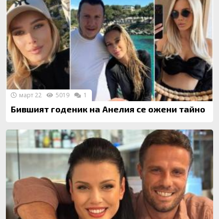
март 22
5019
1
Бившият годеник на Анелия се ожени тайно