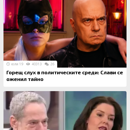
юли 19
40313
26
Горещ слух в политическите среди: Слави се
оженил тайно