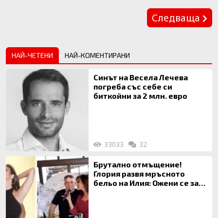
Предишна
Следваща
НАЙ-ЧЕТЕНИ
НАЙ-КОМЕНТИРАНИ
Синът на Весела Лечева
погреба със себе си
биткойни за 2 млн. евро
33033
32
Брутално отмъщение!
Глория развя мръсното
бельо на Илия: Ожени се за
120 кг жена, заряза Симона,
за да гледа чуждо дете!