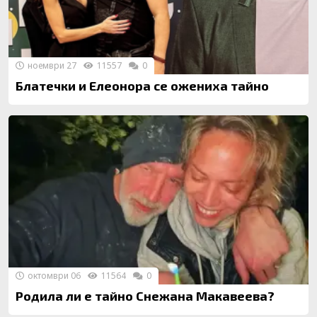
ноември 27
11557
0
Блатечки и Елеонора се ожениха тайно
октомври 06
11564
0
Родила ли е тайно Снежана Макавеева?