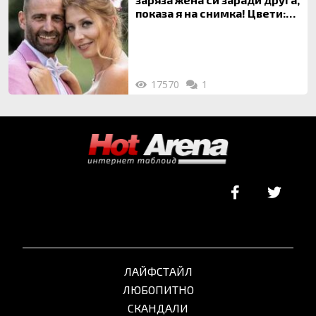
показа я на снимка! Цвети:
Ти си фалшив герой!
17570
1
ЛАЙФСТАЙЛ
ЛЮБОПИТНО
СКАНДАЛИ