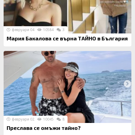
февруари 04
10584
3
Мария Бакалова се върна ТАЙНО в България
февруари 02
10045
8
Преслава се омъжи тайно?