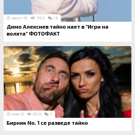
август 01
7413
16
Димо Алексиев тайно нает в "Игри на
волята" ФОТОФАКТ
юли 20
6216
1
Бирник No. 1 се разведе тайно