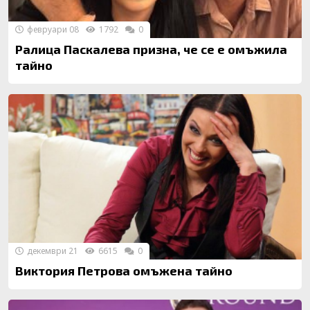
февруари 08
1792
0
Ралица Паскалева призна, че се е омъжила
тайно
декември 21
6615
0
Виктория Петрова омъжена тайно