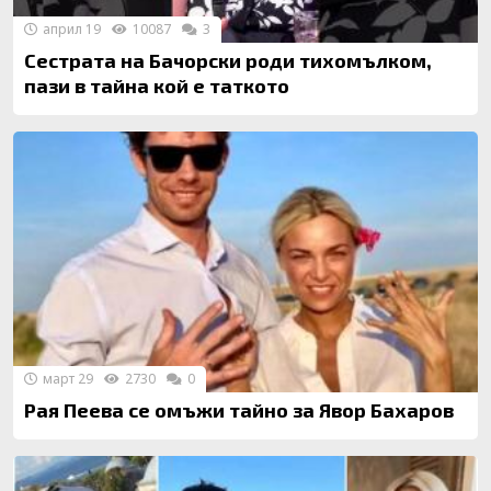
април 19
10087
3
Сестрата на Бачорски роди тихомълком,
пази в тайна кой е таткото
март 29
2730
0
Рая Пеева се омъжи тайно за Явор Бахаров