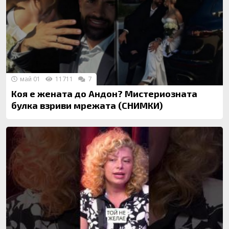
май 01
11711
7
Коя е жената до Андон? Мистериозната
булка взриви мрежата (СНИМКИ)