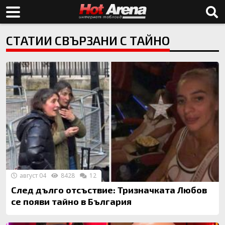
СТАТИИ СВЪРЗАНИ С ТАЙНО
август 04
8428
12
След дълго отсъствие: Тризначката Любов
се появи тайно в България