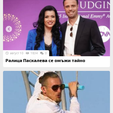
август 10
1834
0
Ралица Паскалева се омъжи тайно