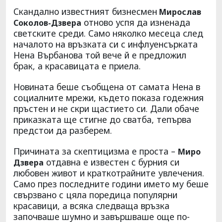
Скандално известният бизнесмен
Мирослав
отново успя да изненада
Соколов-Дзвера
светските среди. Само няколко месеца след
началото на връзката си с инфлуенсърката
Нена Върбанова той вече й е предложил
брак, а красавицата е приела.
Новината беше съобщена от самата Нена в
социалните мрежи, където показа годежния
пръстен и не скри щастието си. Дали обаче
приказката ще стигне до сватба, тепърва
предстои да разберем.
Причината за скептицизма е проста –
Миро
отдавна е известен с бурния си
Дзвера
любовен живот и краткотрайните увлечения.
Само през последните години името му беше
свързвано с цяла поредица популярни
красавици, а всяка следваща връзка
започваше шумно и завършваше още по-