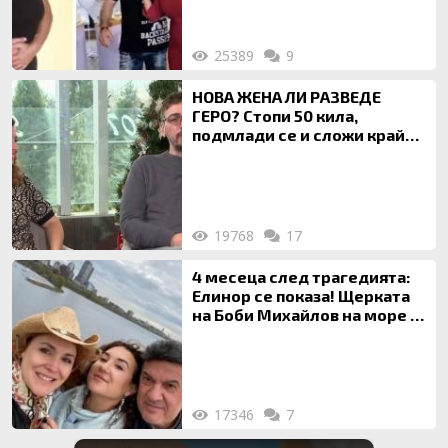
25389
9
НОВА ЖЕНА ЛИ РАЗВЕДЕ
ГЕРО? Стопи 50 кила,
подмлади се и сложи край
на 20-годишен брак
19768
17
4 месеца след трагедията:
Елинор се показа! Щерката
на Боби Михайлов на море с
майка си
17346
7