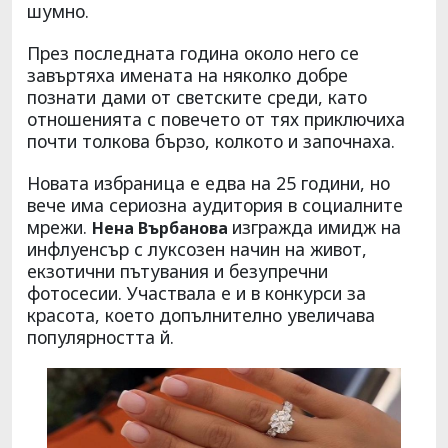
шумно.
През последната година около него се
завъртяха имената на няколко добре
познати дами от светските среди, като
отношенията с повечето от тях приключиха
почти толкова бързо, колкото и започнаха.
Новата избраница е едва на 25 години, но
вече има сериозна аудитория в социалните
мрежи.
изгражда имидж на
Нена Върбанова
инфлуенсър с луксозен начин на живот,
екзотични пътувания и безупречни
фотосесии. Участвала е и в конкурси за
красота, което допълнително увеличава
популярността й.