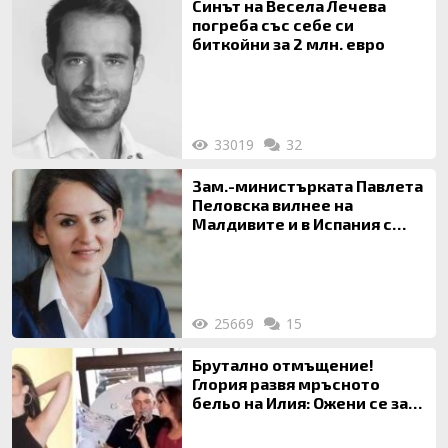
Синът на Весела Лечева
погреба със себе си
биткойни за 2 млн. евро
33019
32
Зам.-министърката Павлета
Пеловска вилнее на
Малдивите и в Испания с
богата любовница – брокер
на недвижими имоти
25669
15
Брутално отмъщение!
Глория развя мръсното
бельо на Илия: Ожени се за
120 кг жена, заряза Симона,
за да гледа чуждо дете!