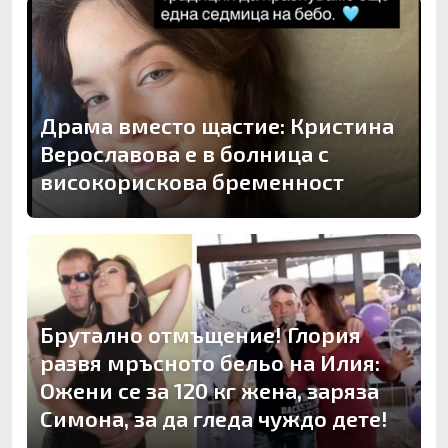
Драма вместо щастие: Кристина
Верославова е в болница с
високорискова бременност
Брутално отмъщение! Глория
развя мръсното бельо на Илия:
Ожени се за 120 кг жена, заряза
Симона, за да гледа чуждо дете!