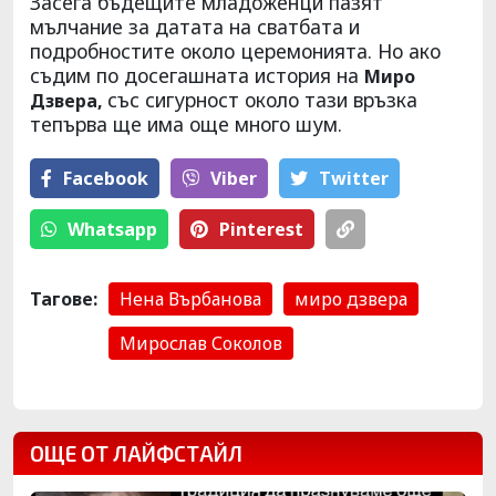
Засега бъдещите младоженци пазят
мълчание за датата на сватбата и
подробностите около церемонията. Но ако
съдим по досегашната история на
Миро
със сигурност около тази връзка
Дзвера,
тепърва ще има още много шум.
Facebook
Viber
Тwitter
Whatsapp
Pinterest
Тагове:
Нена Върбанова
миро дзвера
Мирослав Соколов
ОЩЕ ОТ ЛАЙФСТАЙЛ