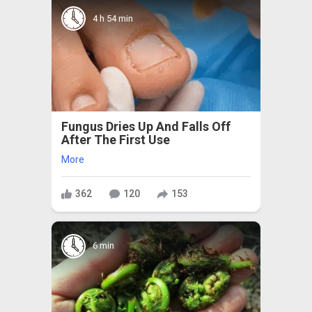
4 h 54 min
Fungus Dries Up And Falls Off
After The First Use
More
362
120
153
6 min