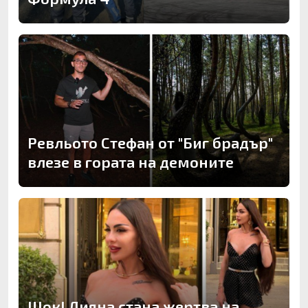
Ревльото Стефан от "Биг брадър"
влезе в гората на демоните
Шок! Лияна стана жертва на