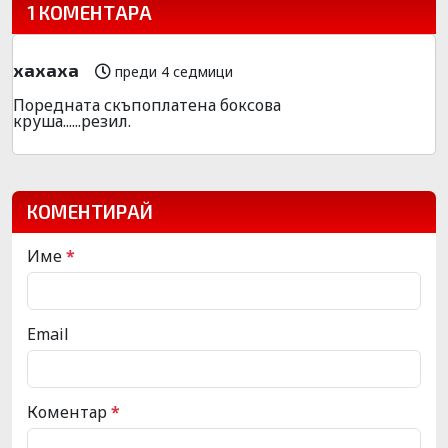
1 КОМЕНТАРА
хахаха
преди 4 седмици
Поредната скъпоплатена боксова
круша......резил.
КОМЕНТИРАЙ
Име
*
Email
Коментар
*