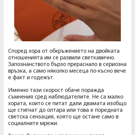
Според хора от обкръжението на двойката
отношенията им се развили светкавично.
Запознанството бързо прераснало в сериозна
връзка, а само няколко месеца по-късно вече
е факт и годежът.
Именно тази скорост обаче поражда
съмнения сред наблюдателите. Не са малко
хората, които се питат дали двамата изобщо
ще стигнат до олтара или това е поредната
светска сензация, която ще остане само в
социалните мрежи.