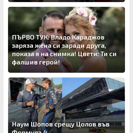
ПЪРВО ТУК: Владо Караджов
заряза жена си заради друга,
показа я на снимка! Цвети: Ти си
фалшив герой!
Наум Шопов срещу Цолов във
Формула 4