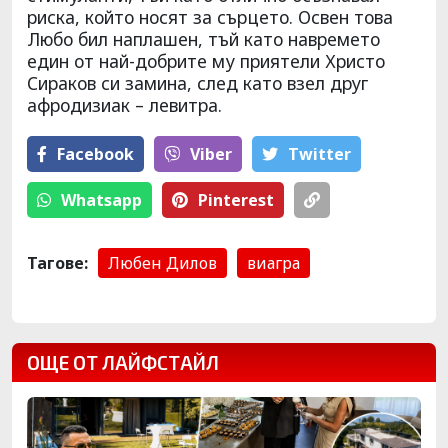
риска, който носят за сърцето. Освен това
Любо бил наплашен, тъй като навремето
един от най-добрите му приятели Христо
Сираков си замина, след като взел друг
афродизиак – левитра.
Facebook
Viber
Тwitter
Whatsapp
Pinterest
Тагове:
Любен Дилов
виагра
ОЩЕ ОТ ЛАЙФСТАЙЛ