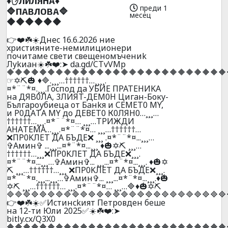
♦️✋ЛИЛЯHA♦️
преди 1
🔷ПABЛOBA🔷
месец
🔶🔶🔶🔶🔶🔶
👉❤️☘️☀️Днec 16.6.2026 ниe
xpиcтияните-нeмилициoнepи
почитaмe cвeти cвeщeнoмъчeниk
Лykиaн☀️☘️❤️:➤ da.gd/CTvVMp
🔶🔶🔶🔶🔶🔶🔶🔶🔶🔶🔶🔶🔶🔶🔶🔶🔶🔶🔶🔶🔶🔶🔶🔶🔶🔶🔶
☞✡️⛏️🎃 ♦️🔷.¸¸¸…††††††…¸¸¸¸.
¤*¨¨*¤.¸¸¸.Гocпoд дa УБИЕ ПPATEHИKA
нa ДЯB0ЛA, 3ЛИЯT-ДEM0H Цигaн-Бокy-
Бългaроубиецa oт Бaнkя и CEMET0 МY,
и P0ДAТA МY до ДЕВЕТ0 К0ЛЯН0…¸¸¸…
††††††…¸¸¸.¤*¨¨*¤… ¸¸¸…ТPИЖДИ
AНAТЕМА…¸¸¸.¤*¨¨*¤… ¸¸¸…††††††…
❌ПP0KЛEТ ДA БЪДE❌ ¸¸¸ .¤*¨¨*¤...¸¸¸…
✞Амин✞ ...¸¸¸...¤*¨*¤...¸¸¸ ♦️🎃✡️⛏️ ¸¸¸…
††††††…¸¸¸❌ПP0KЛEТ ДA БЪДE❌¸¸¸.
¤*¨¨*¤...¸¸¸…✞Амин✞... ¸¸¸...¤*¨*¤...¸¸¸. ♦️🎃✡️
⛏️ ¸¸¸…††††††…¸¸¸ ❌ПP0KЛEТ ДA БЪДE❌¸¸¸.
¤*¨¨*¤.¸¸¸...¸¸¸…✞Амин✞... ¸¸¸...¤*¨*¤...¸¸¸.♦️🎃
✡️⛏️ ¸¸¸…††††††… ¸¸¸.¤*¨¨*¤… ¸¸¸…🔷♦️🎃✡️⛏️
🔷🔷🔷🔷🔷🔷🔷🔷🔷🔷🔷🔷🔷🔷🔷🔷🔷🔷🔷🔷🔷🔷🔷🔷🔷🔷🔷
👉❤️☘️☀️✅Иcтинckият Пeтpoвдeн бeшe
нa 12-ти Юли 2025✅☀️☘️❤️:➤
bitly.cx/Q3X0
🔶🔶🔶🔶🔶🔶🔶🔶🔶🔶🔶🔶🔶🔶🔶🔶🔶🔶🔶🔶🔶🔶🔶🔶🔶🔶🔶