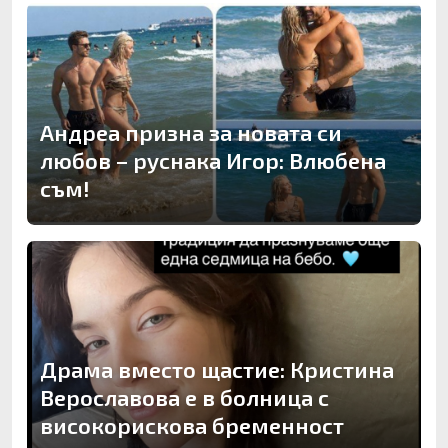
Андреа призна за новата си
любов – руснака Игор: Влюбена
съм!
Драма вместо щастие: Кристина
Верославова е в болница с
високорискова бременност