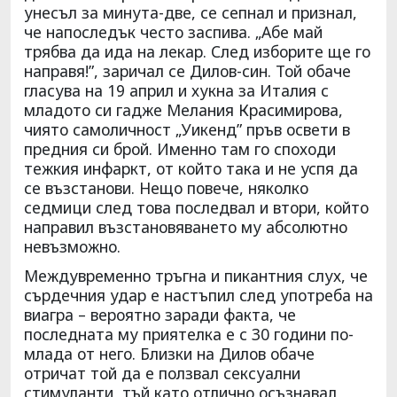
унесъл за минута-две, се сепнал и признал,
че напоследък често заспива. „Абе май
трябва да ида на лекар. След изборите ще го
направя!”, заричал се Дилов-син. Той обаче
гласува на 19 април и хукна за Италия с
младото си гадже Мелания Красимирова,
чиято самоличност „Уикенд” пръв освети в
предния си брой. Именно там го споходи
тежкия инфаркт, от който така и не успя да
се възстанови. Нещо повече, няколко
седмици след това последвал и втори, който
направил възстановяването му абсолютно
невъзможно.
Междувременно тръгна и пикантния слух, че
сърдечния удар е настъпил след употреба на
виагра – вероятно заради факта, че
последната му приятелка е с 30 години по-
млада от него. Близки на Дилов обаче
отричат той да е ползвал сексуални
стимуланти, тъй като отлично осъзнавал