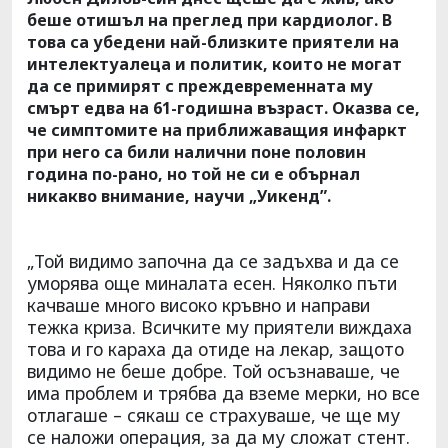
беше отишъл на преглед при кардиолог. В
това са убедени най-близките приятели на
интелектуалеца и политик, които не могат
да се примирят с преждевременната му
смърт едва на 61-годишна възраст. Оказва се,
че симптомите на приближаващия инфаркт
при него са били налични поне половин
година по-рано, но той не си е обърнал
никакво внимание, научи „Уикенд”.
„Той видимо започна да се задъхва и да се
уморява още миналата есен. Няколко пъти
качваше много високо кръвно и направи
тежка криза. Всичките му приятели виждаха
това и го караха да отиде на лекар, защото
видимо не беше добре. Той осъзнаваше, че
има проблем и трябва да вземе мерки, но все
отлагаше – сякаш се страхуваше, че ще му
се наложи операция, за да му сложат стент.