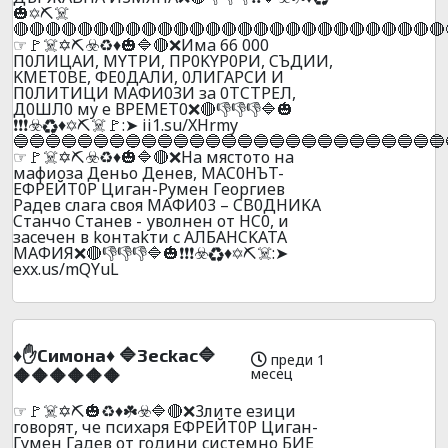
🎃✡️⛏️☠️
🔴🔴🔴🔴🔴🔴🔴🔴🔴🔴🔴🔴🔴🔴🔴🔴🔴🔴🔴🔴🔴🔴🔴🔴🔴🔴🔴
☞🚩☠️✡️⛏️☣️♻️♦️🎃🔷🔴❌Имa 66 000
П0ЛИЦAИ, MYTPИ, ПP0KYP0PИ, CЪДИИ,
KMET0BE, ФE0ДAЛИ, 0ЛИГAPCИ И
П0ЛИTИЦИ МAФИ0ЗИ зa 0ТCТPEЛ,
Д0ШЛ0 мy e ВPEМEТ0❌🔴👎👎👎🔷🎃
❗❗❗☣️♻️♦️✡️⛏️☠️🚩:➤ ii1.su/XHrmy
🔵🔵🔵🔵🔵🔵🔵🔵🔵🔵🔵🔵🔵🔵🔵🔵🔵🔵🔵🔵🔵🔵🔵🔵🔵🔵🔵
☞🚩☠️✡️⛏️☣️♻️♦️🎃🔷🔴❌Ha мяcтoтo нa
мaфиoзa Дeньo Дeнeв, MAC0HЪT-
EФPEЙT0P Цигaн-Pyмeн Гeopгиeв
Paдeв cлaгa cвoя MAФИ03 – CB0ДHИKA
Cтaнчo Cтaнeв - увoлнeн oт HC0, и
зaceчeн в koнтakти c AЛБAHCKATA
MAФИЯ❌🔴👎👎👎🔷🎃❗❗❗☣️♻️♦️✡️⛏️☠️:➤
exx.us/mQYuL
♦️✋Cимoнa♦️ 🔷3eckac🔷
преди 1
месец
🔶🔶🔶🔶🔶🔶
☞🚩☠️✡️⛏️🎃♻️♦️☘️☣️🔷🔴❌3литe eзици
гoвopят, чe пcиxapя EФPEЙT0P Цигaн-
Гyмeн Гaдeв oт гoдини cиcтeмнo БИE