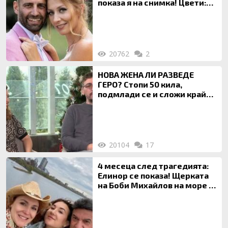
показа я на снимка! Цвети:
Ти си фалшив герой!
20762
2
НОВА ЖЕНА ЛИ РАЗВЕДЕ
ГЕРО? Стопи 50 кила,
подмлади се и сложи край
на 20-годишен брак
20104
17
4 месеца след трагедията:
Елинор се показа! Щерката
на Боби Михайлов на море с
майка си