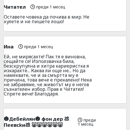
Читател
преди 1 месец
Оставете човека да почива в мир. Не
хулете и не пишете лошо!
Ина
преди 1 месец
Ей, не мирясахте! Пак тя е виновна,
сещайте се! Използвачка била,
безскрупулна и хитра кариеристка я
изкарахте... Каква ли още не... Но да
намеквате, че и за смъртта му е
причина, това вече е прекалено! Нека
не забравяме, че животът му е негов
съзнателен избор. Прав е Читател!
Спрете вече! Благодаря.
🎃Дeбeйлян🎃 фoн дeр 💩
преди
1 месец
Пeeвckи💩 🐷🐷🐷🐷🐷🐷