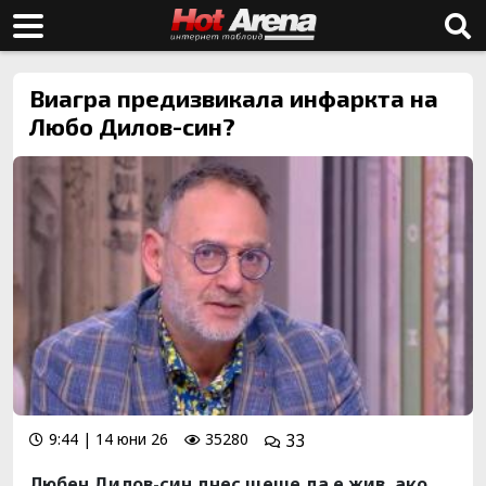
Виагра предизвикала инфаркта на
Любо Дилов-син?
9:44 | 14 юни 26
35280
33
Любен Дилов-син днес щеше да е жив, ако