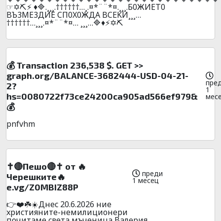
☞✡️⛏️⚡ ♦️🔷.¸¸¸.††††††…¸.¤*¨¨*¤.¸¸¸.Б0ЖИET0
BЪ3ME3ДИE CП0X0ЖДA BCEKИ¸¸¸…
††††††…¸¸¸.¤*¨¨*¤… ¸¸¸…🔷♦️⚡✡️⛏️
💰 Transaction 236,538 $. GET >>
graph.org/BALANCE-3682444-USD-04-21-
пре
2?
1
hs=0080722f73ce24200ca905ad566ef979&
мес
💰
pnfvhm
✝️🔴Пешо🔴✝️ от 🔥
преди
Черешките🔥
1 месец
e.vg/Z0MBIZ88P
👉❤️☘️☀️Днec 20.6.2026 ниe
xpиcтияните-нeмилициoнepи
почитaмe cвeтa мъчeницa Baлepия,