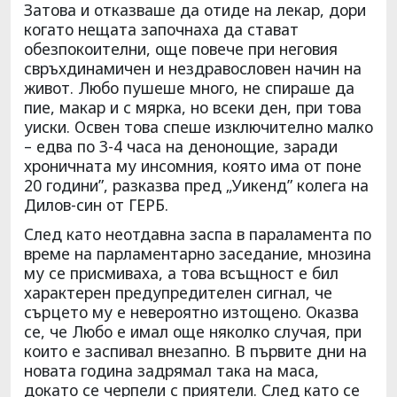
Затова и отказваше да отиде на лекар, дори
когато нещата започнаха да стават
обезпокоителни, още повече при неговия
свръхдинамичен и нездравословен начин на
живот. Любо пушеше много, не спираше да
пие, макар и с мярка, но всеки ден, при това
уиски. Освен това спеше изключително малко
– едва по 3-4 часа на денонощие, заради
хроничната му инсомния, която има от поне
20 години”, разказва пред „Уикенд” колега на
Дилов-син от ГЕРБ.
След като неотдавна заспа в параламента по
време на парламентарно заседание, мнозина
му се присмиваха, а това всъщност е бил
характерен предупредителен сигнал, че
сърцето му е невероятно изтощено. Оказва
се, че Любо е имал още няколко случая, при
които е заспивал внезапно. В първите дни на
новата година задрямал така на маса,
докато се черпели с приятели. След като се