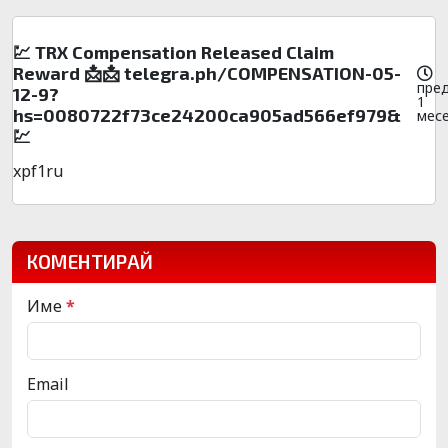
💹 TRX Compensation Released Claim
Reward 📩📩 telegra.ph/COMPENSATION-05-
пре
12-9?
1
hs=0080722f73ce24200ca905ad566ef979&
мес
💹
xpf1ru
КОМЕНТИРАЙ
Име
*
Email