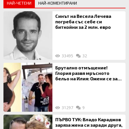
НАЙ-ЧЕТЕНИ
НАЙ-КОМЕНТИРАНИ
Синът на Весела Лечева
погреба със себе си
биткойни за 2 млн. евро
33495
32
Брутално отмъщение!
Глория развя мръсното
бельо на Илия: Ожени се за
120 кг жена, заряза Симона,
за да гледа чуждо дете!
31297
9
ПЪРВО ТУК: Владо Караджов
заряза жена си заради друга,