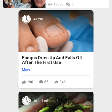
17878
7
43 min
Fungus Dries Up And Falls Off
After The First Use
More
196
85
346
10 h 13 min