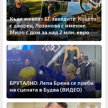
Къде живеят БГ звездите: Коцето
с дворец, Лозанова с имение,
Миро с дом за над 2 млн. евро
БРУТАЛНО: Лепа Брена се преби
на сцената в Будва (ВИДЕО)