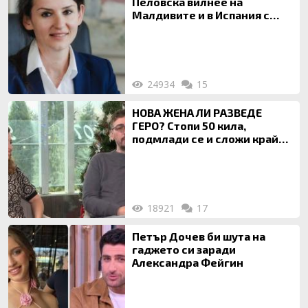
Пеловска вилнее на
Малдивите и в Испания с
богата любовница – брокер
на недвижими имоти
24934
15
НОВА ЖЕНА ЛИ РАЗВЕДЕ
ГЕРО? Стопи 50 кила,
подмлади се и сложи край
на 20-годишен брак
18921
17
Петър Дочев би шута на
гаджето си заради
Александра Фейгин