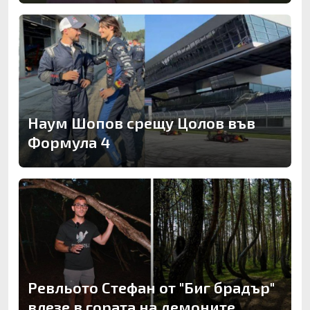
Наум Шопов срещу Цолов във
Формула 4
Ревльото Стефан от "Биг брадър"
влезе в гората на демоните