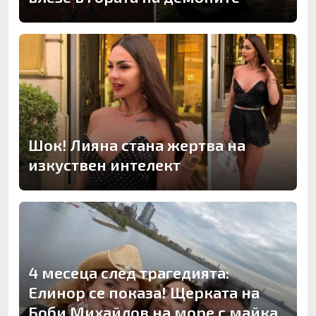
Шок! Лияна стана жертва на
изкуствен интелект
4 месеца след трагедията:
Елинор се показа! Щерката на
Боби Михайлов на море с майка