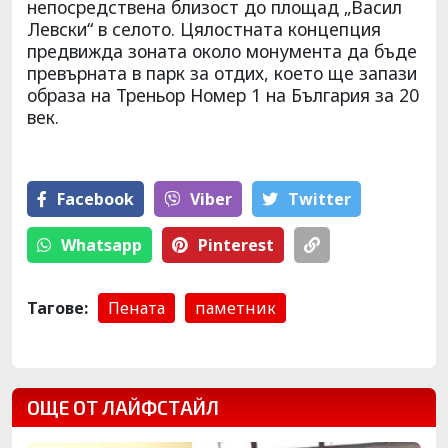
непосредствена близост до площад „Васил
Левски“ в селото. Цялостната концепция
предвижда зоната около монумента да бъде
превърната в парк за отдих, което ще запази
образа на Треньор Номер 1 на България за 20
век.
Facebook
Viber
Тwitter
Whatsapp
Pinterest
Тагове:
Пената
паметник
ОЩЕ ОТ ЛАЙФСТАЙЛ