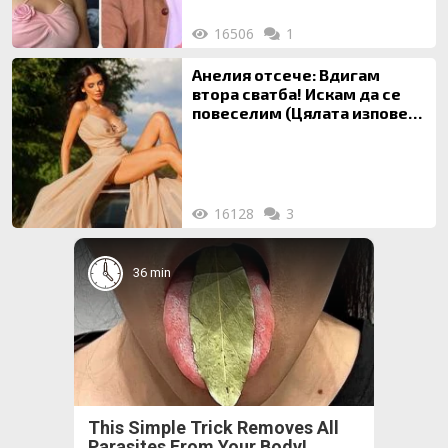
16506
1
Анелия отсече: Вдигам
втора сватба! Искам да се
повеселим (Цялата изповед
ТУК)
16128
3
36 min
This Simple Trick Removes All
Parasites From Your Body!