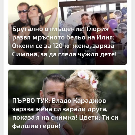
Брутално отмъщение! Глория
развя мръсното бельо на Илия:
Ожени се за 120 кг жена, заряза
Симона, за да гледа чуждо дете!
ПЪРВО ТУК: Владо Караджов
заряза жена си заради друга,
показа я на снимка! Цвети: Ти си
фалшив герой!