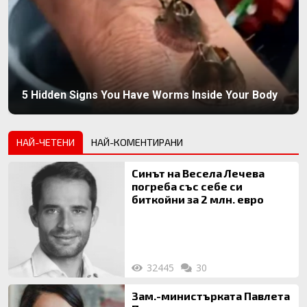
5 Hidden Signs You Have Worms Inside Your Body
НАЙ-ЧЕТЕНИ
НАЙ-КОМЕНТИРАНИ
Синът на Весела Лечева
погреба със себе си
биткойни за 2 млн. евро
32445
30
Зам.-министърката Павлета