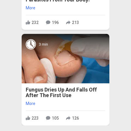
More
232
196
213
3 min
Fungus Dries Up And Falls Off
After The First Use
More
223
105
126