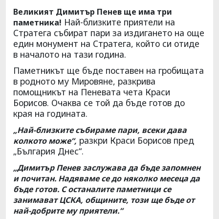
Великият Димитър Пенев ще има три
Най-близките приятели на
паметника!
Стратега събират пари за издигането на още
един монумент на Стратега, който си отиде
в началото на тази година.
Паметникът ще бъде поставен на гробищата
в родното му Мировяне, разкрива
помощникът на Пеневата чета Краси
Борисов. Очаква се той да бъде готов до
края на годината.
„Най-близките събираме пари, всеки дава
разкри Краси Борисов пред
колкото може“,
„България Днес“.
„Димитър Пенев заслужава да бъде запомнен
и почитан. Надяваме се до няколко месеца да
бъде готов. С останалите паметници се
занимават ЦСКА, общините, този ще бъде от
най-добрите му приятели.“