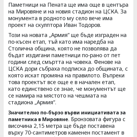
Паметници на Пената ще има още в центъра
на Мировяне и на новия стадион на ЦСКА. За
монумента в родното му село вече има
проект на скулптора Иван Тодоров.
Този на новата „Армия“ ще бъде изграден на
по-късен етап, тъй като има наредба на
Столична община, която не позволява да
бъдат издигани паметници по-рано от пет
години след смъртта на човека. Фенове на
ЦСКА дори събраха подписка до общината, с
която искат промяна на правилото. Въпреки
това проектът все още е в начален етап,
като единствено се знае, че монументът ще
се намира на мястото на чешмата на
стадиона „Армия“.
Значително по-бързо върви инициативата за
. Бронзовата фигура с
паметника в Мировяне
височина 2,15 метра ще бъде поставена
върху 70-сантиметров каменен постамент в