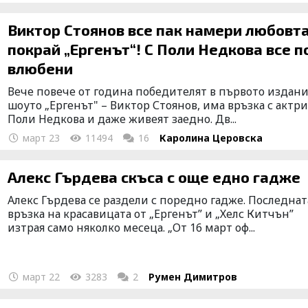
Виктор Стоянов все пак намери любовт
покрай „Ергенът“! С Поли Недкова все п
влюбени
Вече повече от година победителят в първото издани
шоуто „Ергенът" – Виктор Стоянов, има връзка с актри
Поли Недкова и даже живеят заедно. Дв...
март 23
11494
16
Каролина Церовска
Алекс Гърдева скъса с още едно гадже
Алекс Гърдева се раздели с поредно гадже. Последнат
връзка на красавицата от „Ергенът” и „Хелс Китчън”
изтрая само няколко месеца. „От 16 март оф...
март 22
3283
2
Румен Димитров