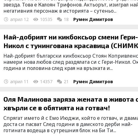
звезда. Това е Калоян Трифонов. Актьорът, изиграл на
негативния персонаж в историята – сутеньо...
април 12
10535
18
Румен Димитров
Най-добрият ни кикбоксьор смени Гери
Никол с тунингована красавица (СНИМ
Най-добрият български кикбоксьор Стоян Копривлен
намери нова любов след раздялата си с Гери-Никол. О
година и половина след края на връзката и...
април 11
14357
21
Румен Димитров
Оля Малинова заряза жената в живота с
хвърли се в обятията на готвач!
Спрягат името й с Емо Июджи, който е готвач, и двам
доста си пасват След години в дамското дерби най-
готината водеща в сутрешния блок на Би Ти...