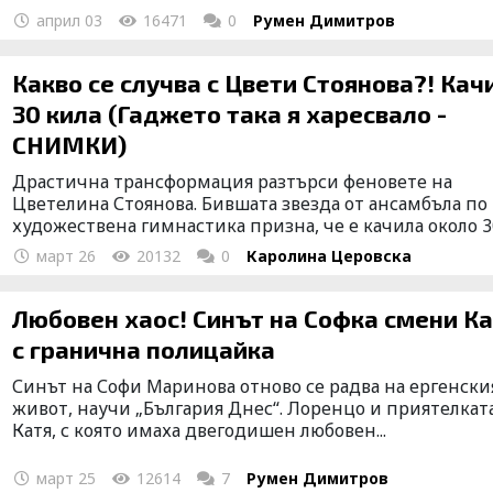
април 03
16471
0
Румен Димитров
Какво се случва с Цвети Стоянова?! Кач
30 кила (Гаджето така я харесвало -
СНИМКИ)
Драстична трансформация разтърси феновете на
Цветелина Стоянова. Бившата звезда от ансамбъла по
художествена гимнастика призна, че е качила около 30
март 26
20132
0
Каролина Церовска
Любовен хаос! Синът на Софка смени К
с гранична полицайка
Синът на Софи Маринова отново се радва на ергенски
живот, научи „България Днес“. Лоренцо и приятелкат
Катя, с която имаха двегодишен любовен...
март 25
12614
7
Румен Димитров