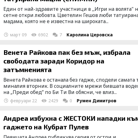
Един от най-здравите участници в ,,Игри на волята" 
сетне откри любовта. Цветелин Гешов люби татуиран
мадама, която не е известна на широката...
март 09
6902
7
Каролина Церовска
Венета Райкова пак без мъж, избрала
свободата заради Коридор на
затъмненията
Венета Райкова е останала без гадже, сподели самата 
миналия вторник. В социалните мрежи бившата вод
на „Преди обед” по Би Ти Ви обясни, че влиз...
февруари 22
2429
0
Румен Димитров
Андреа избухна с ЖЕСТОКИ нападки къ
гаджето на Кубрат Пулев
Певицата Андреа публикува серия от остри и