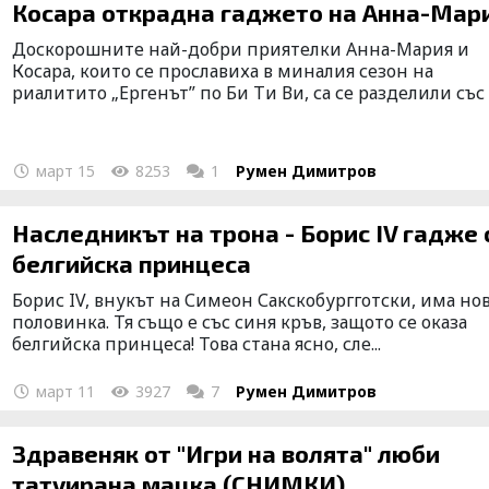
Косара открадна гаджето на Анна
Доскорошните най-добри приятелки Анна-Мария и
Косара, които се прославиха в миналия сезон на
риалитито „Ергенът” по Би Ти Ви, са се разделили със с
март 15
8253
1
Румен Димитров
Наследникът на трона - Борис IV гадже 
белгийска принцеса
Борис IV, внукът на Симеон Сакскобургготски, има но
половинка. Тя също е със синя кръв, защото се оказа
белгийска принцеса! Това стана ясно, сле...
март 11
3927
7
Румен Димитров
Здравеняк от "Игри на волята" люби
татуирана мацка (СНИМКИ)