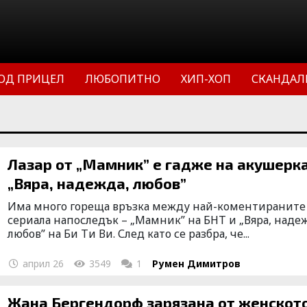
ОД ПРИЦЕЛ
ЛЮБОПИТНО
ХИП-ХОП
СКАНДАЛ
Лазар от „Мамник” е гадже на акушерка
„Вяра, надежда, любов”
Има много гореща връзка между най-коментираните
сериала напоследък – „Мамник” на БНТ и „Вяра, наде
любов” на Би Ти Ви. След като се разбра, че...
април 26
3549
1
Румен Димитров
Жана Бергендорф зарязана от женското