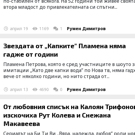
по-стабилен от всякога. На 52 години той живее своят
втора младост до привлекателната си спътни...
април 19
1169
1
Румен Димитров
Звездата от „Капките" Пламена няма
гадже от години
Пламена Петрова, която е сред участниците в шоуто з
имитации „Като две капки вода” по Нова тв, няма гад
вече от няколко години, но нито страда от...
април 13
4690
0
Румен Димитров
От любовния списък на Калоян Трифонов
изскочиха Рут Колева и Снежана
Макавеева
Сериалът на Би Ти Ви „Вяра, надежда, любов” роди но