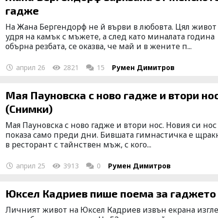
гадже
На Жана Бергендорф не й върви в любовта. Цял живот
удря на камък с мъжете, а след като миналата година
обърна резбата, се оказва, че май и в жените п...
април 26
2821
15
Румен Димитров
Мая Пауновска с ново гадже и втори но
(Снимки)
Мая Пауновска с ново гадже и втори нос. Новия си нос
показа само преди дни. Бившата гимнастичка е щрак
в ресторант с тайнствен мъж, с кого...
април 25
3913
0
Румен Димитров
Юксел Кадриев пише поема за гадже
Личният живот на Юксел Кадриев извън екрана изгл