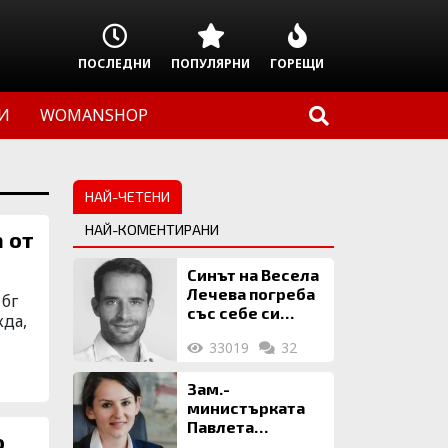
ПОСЛЕДНИ
ПОПУЛЯРНИ
ГОРЕЩИ
И
WOMANSHOP
НАЙ-ЧЕТЕНИ
НАЙ-КОМЕНТИРАНИ
 от
Синът на Весела
Лечева погреба
 бг
със себе си
жда,
биткойни за 2
33019
32
млн. евро
Зам.-
министърката
Павлета
Пеловска