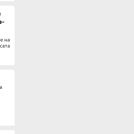
а
о-
е на
сата
а