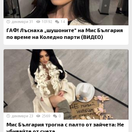
декември 31
10192
14
ГАФ! Лъснаха „шушоните“ на Мис България
по време на Коледно парти (ВИДЕО)
декември 23
2569
0
Мис България трогна с палто от зайчета: Не
убивайте от суета