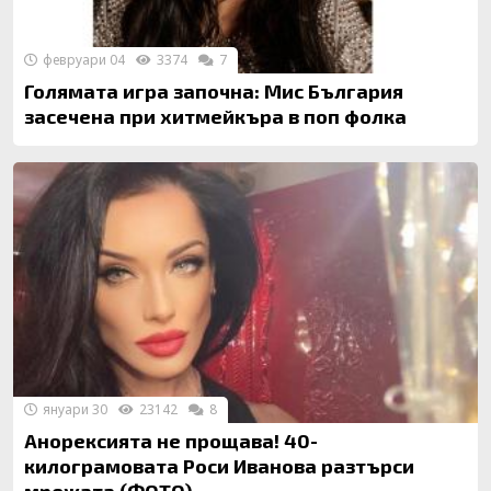
февруари 04
3374
7
Голямата игра започна: Мис България
засечена при хитмейкъра в поп фолка
януари 30
23142
8
Анорексията не прощава! 40-
килограмовата Роси Иванова разтърси