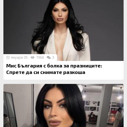
януари 05
7966
3
Мис България с болка за празниците:
Спрете да си снимате разкоша