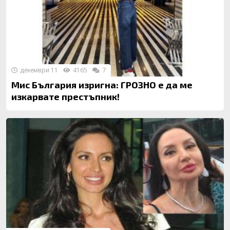
декември 11
4165
7
Мис България изригна: ГРОЗНО е да ме
изкарвате престъпник!