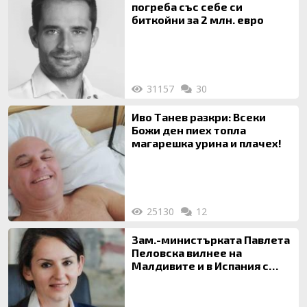
погреба със себе си
биткойни за 2 млн. евро
31157
30
Иво Танев разкри: Всеки
Божи ден пиех топла
магарешка урина и плачех!
25130
12
Зам.-министърката Павлета
Пеловска вилнее на
Малдивите и в Испания с
богата любовница – брокер
на недвижими имоти