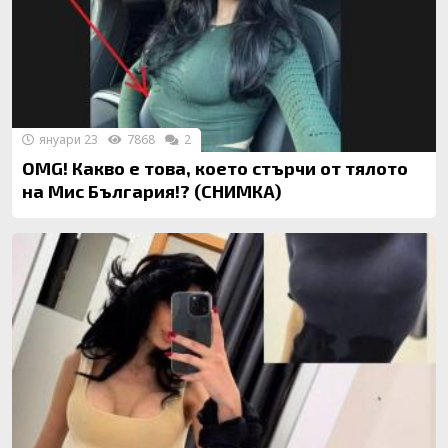
януари 23
7868
2
OMG! Какво е това, което стърчи от тялото
на Мис България!? (СНИМКА)