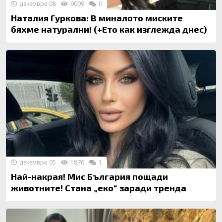
декември 08
9009
0
Наталия Гуркова: В миналото миските
бяхме натурални! (+Ето как изглежда днес)
декември 05
1876
1
Най-накрая! Мис България пощади
животните! Стана „еко“ заради тренда