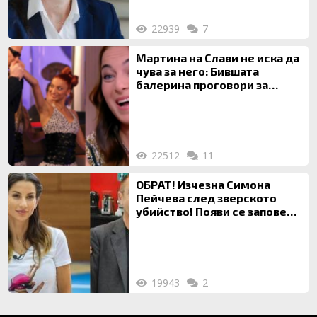
22939
7
Мартина на Слави не иска да
чува за него: Бившата
балерина проговори за
живота си с Дългия
22512
11
ОБРАТ! Изчезна Симона
Пейчева след зверското
убийство! Появи се заповед
за локализирането й
19943
2