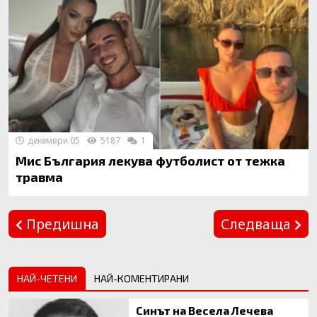
декември 05
5187
1
Мис България лекува футболист от тежка
травма
Предишна
Следваща
НАЙ-ЧЕТЕНИ
НАЙ-КОМЕНТИРАНИ
Синът на Весела Лечева