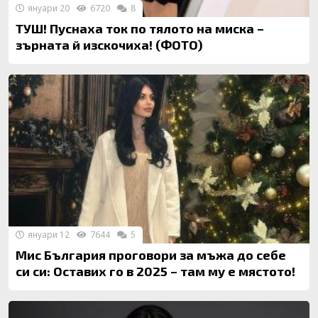
януари 20
6720
8
ТУШ! Пуснаха ток по тялото на миска –
зърната й изскочиха! (ФОТО)
януари 12
7644
5
Мис България проговори за мъжа до себе
си си: Оставих го в 2025 – там му е мястото!