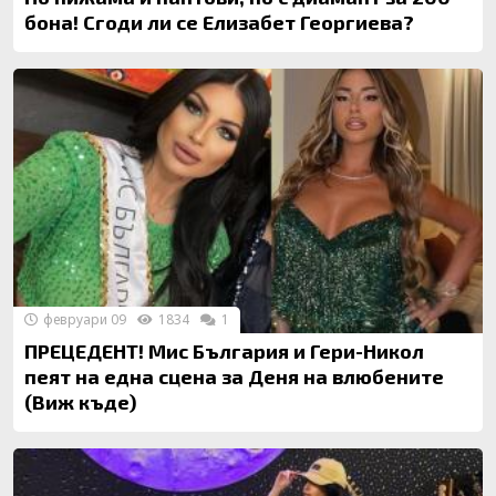
бона! Сгоди ли се Елизабет Георгиева?
февруари 09
1834
1
ПРЕЦЕДЕНТ! Мис България и Гери-Никол
пеят на една сцена за Деня на влюбените
(Виж къде)