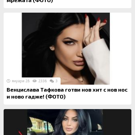
мрежата (ФОТО)
януари 28
2338
3
Венцислава Тафкова готви нов хит с нов нос
и ново гадже! (ФОТО)